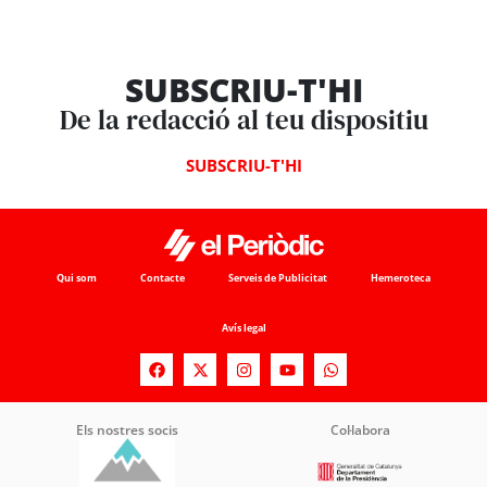
SUBSCRIU-T'HI
De la redacció al teu dispositiu
SUBSCRIU-T'HI
Qui som
Contacte
Serveis de Publicitat
Hemeroteca
Avís legal
Els nostres socis
Col·labora