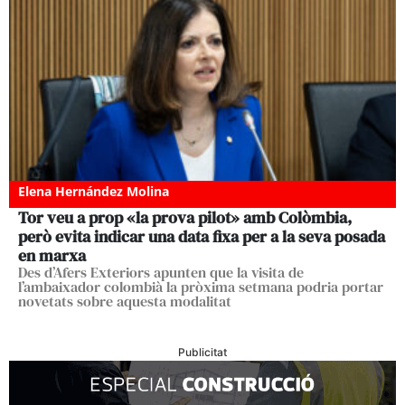
Elena Hernández Molina
Tor veu a prop «la prova pilot» amb Colòmbia,
però evita indicar una data fixa per a la seva posada
en marxa
Des d’Afers Exteriors apunten que la visita de
l’ambaixador colombià la pròxima setmana podria portar
novetats sobre aquesta modalitat
Publicitat