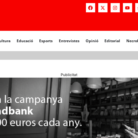
a
Educació
Esports
Entrevistes
Opinió
Editorial
Necrològiq
ultura
Educació
Esports
Entrevistes
Opinió
Editorial
Necro
Publicitat