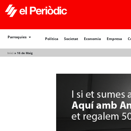
Política
Societat
Economia
Empresa
Cultur
Parroquies
Política
Societat
Economia
Empresa
C
Inici
»
16 de Maig