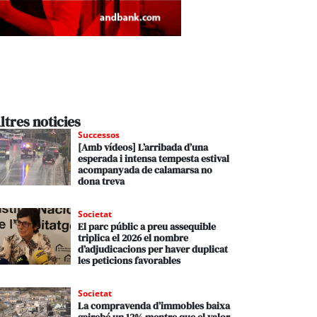
ltres noticies
Successos
[Amb vídeos] L’arribada d’una
esperada i intensa tempesta estival
acompanyada de calamarsa no
dona treva
Societat
El parc públic a preu assequible
triplica el 2026 el nombre
d’adjudicacions per haver duplicat
les peticions favorables
Societat
La compravenda d’immobles baixa