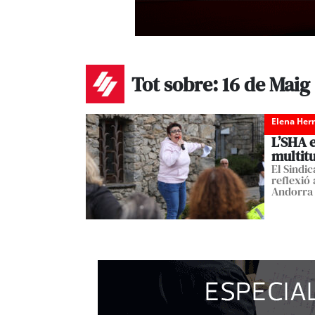
Tot sobre: 16 de Maig
Elena Her
L’SHA e
multitu
El Sindic
reflexió
Andorra