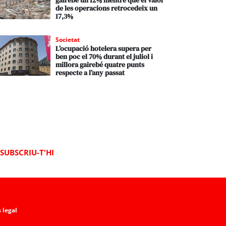
gairebé un 12% mentre que el valor
de les operacions retrocedeix un
17,3%
Societat
L’ocupació hotelera supera per
ben poc el 70% durant el juliol i
millora gairebé quatre punts
respecte a l’any passat
SUBSCRIU-T'HI
 legal