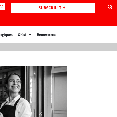
ues
Oh!si
Hemeroteca
SUBSCRIU-T'HI
lògiques
Oh!si
Hemeroteca