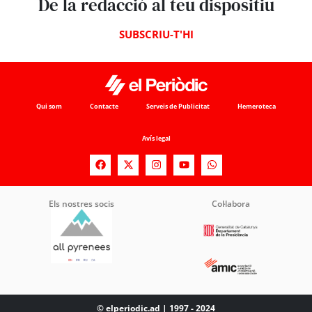
De la redacció al teu dispositiu
SUBSCRIU-T'HI
Qui som
Contacte
Serveis de Publicitat
Hemeroteca
Avís legal
Els nostres socis
Col·labora
© elperiodic.ad | 1997 - 2024