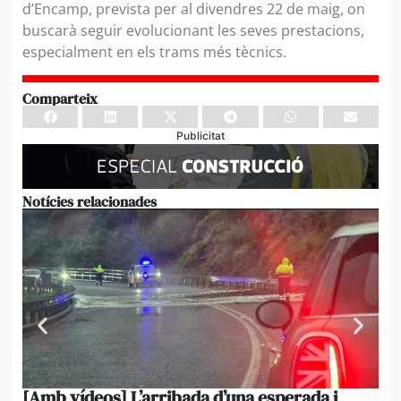
d’Encamp, prevista per al divendres 22 de maig, on
buscarà seguir evolucionant les seves prestacions,
especialment en els trams més tècnics.
Comparteix
Publicitat
Notícies relacionades
[Amb vídeos] L’arribada d’una esperada i
El 