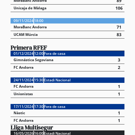
89
MoraBanc Andorra
106
Unicaja de Màlaga
09/11/2024
18:00
71
MoraBanc Andorra
83
UCAM Múrcia
Primera RFEF
01/12/2024
12:00
Fora de casa
3
Gimnástica Segoviana
2
FC Andorra
24/11/2024
15:30
Estadi Nacional
1
FC Andorra
1
Unionistas
17/11/2024
17:30
Fora de casa
1
Nàstic
1
FC Andorra
Lliga Multisegur
16/05/2026
16:00
Estadi Nacional