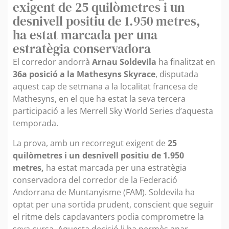
exigent de 25 quilòmetres i un
desnivell positiu de 1.950 metres,
ha estat marcada per una
estratègia conservadora
El corredor andorrà
Arnau Soldevila
ha finalitzat en
36a posició a la Mathesyns Skyrace
, disputada
aquest cap de setmana a la localitat francesa de
Mathesyns, en el que ha estat la seva tercera
participació a les Merrell Sky World Series d’aquesta
temporada.
La prova, amb un recorregut exigent de
25
quilòmetres i un desnivell positiu de 1.950
metres,
ha estat marcada per una estratègia
conservadora del corredor de la Federació
Andorrana de Muntanyisme (FAM). Soldevila ha
optat per una sortida prudent, conscient que seguir
el ritme dels capdavanters podia comprometre la
seva cursa. Aquesta decisió li ha permès anar