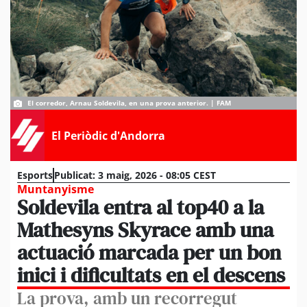
El corredor, Arnau Soldevila, en una prova anterior. | FAM
El Periòdic d'Andorra
Esports
Publicat:
3 maig, 2026 - 08:05 CEST
Muntanyisme
Soldevila entra al top40 a la
Mathesyns Skyrace amb una
actuació marcada per un bon
inici i dificultats en el descens
La prova, amb un recorregut