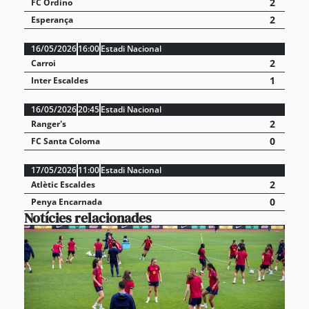
2
FC Ordino
2
Esperança
16/05/2026
16:00
Estadi Nacional
2
Carroi
1
Inter Escaldes
16/05/2026
20:45
Estadi Nacional
2
Ranger's
0
FC Santa Coloma
17/05/2026
11:00
Estadi Nacional
2
Atlètic Escaldes
0
Penya Encarnada
Notícies relacionades