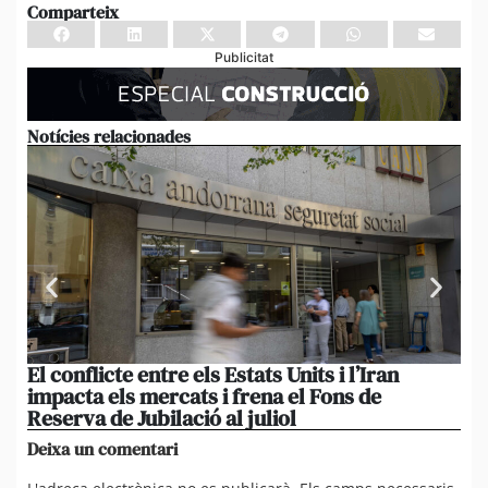
Comparteix
Publicitat
Notícies relacionades
El conflicte entre els Estats Units i l’Iran
L’
impacta els mercats i frena el Fons de
el
Reserva de Jubilació al juliol
i 
Deixa un comentari