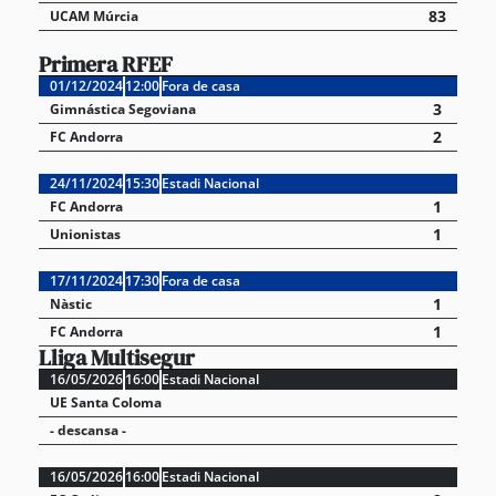
83
UCAM Múrcia
Primera RFEF
01/12/2024
12:00
Fora de casa
3
Gimnástica Segoviana
2
FC Andorra
24/11/2024
15:30
Estadi Nacional
1
FC Andorra
1
Unionistas
17/11/2024
17:30
Fora de casa
1
Nàstic
1
FC Andorra
Lliga Multisegur
16/05/2026
16:00
Estadi Nacional
UE Santa Coloma
- descansa -
16/05/2026
16:00
Estadi Nacional