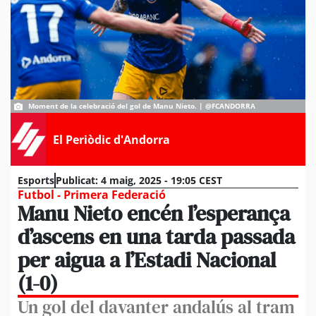
Moment de la celebració del gol de Manu Nieto. | @FCANDORRA
El Periòdic d'Andorra
Esports
Publicat:
4 maig, 2025 - 19:05 CEST
Futbol - Primera Federació
Manu Nieto encén l’esperança
d’ascens en una tarda passada
per aigua a l’Estadi Nacional
(1-0)
Un gol del davanter andalús al tram