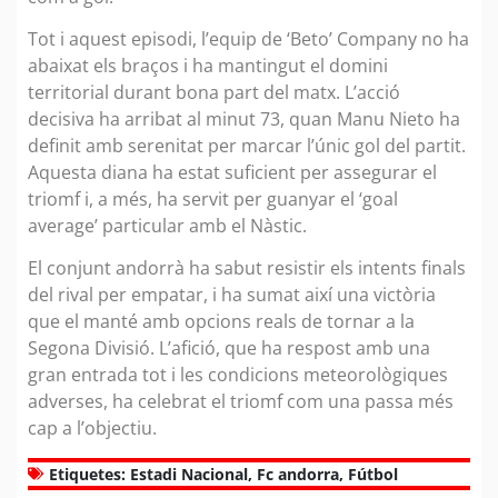
Tot i aquest episodi, l’equip de ‘Beto’ Company no ha
abaixat els braços i ha mantingut el domini
territorial durant bona part del matx. L’acció
decisiva ha arribat al minut 73, quan Manu Nieto ha
definit amb serenitat per marcar l’únic gol del partit.
Aquesta diana ha estat suficient per assegurar el
triomf i, a més, ha servit per guanyar el ‘goal
average’ particular amb el Nàstic.
El conjunt andorrà ha sabut resistir els intents finals
del rival per empatar, i ha sumat així una victòria
que el manté amb opcions reals de tornar a la
Segona Divisió. L’afició, que ha respost amb una
gran entrada tot i les condicions meteorològiques
adverses, ha celebrat el triomf com una passa més
cap a l’objectiu.
Etiquetes:
Estadi Nacional
,
Fc andorra
,
Fútbol