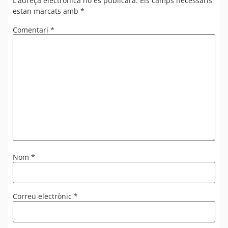
L'adreça electrònica no es publicarà.
Els camps necessaris
estan marcats amb
*
Comentari
*
Nom
*
Correu electrònic
*