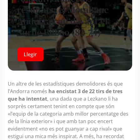
resultats: el MoraBanc
Andorra cau davant el
Surne Bilbao (82-74)
Llegir
Un altre de les estadístiques demolidores és que
l’Andorra només
ha encistat 3 de 22 tirs de tres
que ha intentat
, una dada que a Lezkano li ha
sorprès certament tenint en compte que són
«l’equip de la categoria amb millor percentatge des
de la línia exterior» i que amb tan poc encert
evidentment «no es pot guanyar a cap rival» que
estigui una mica més inspirat. A més, ha recordat