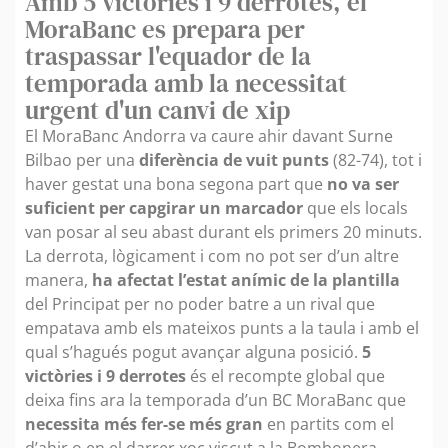
Amb 5 victòries i 9 derrotes, el
MoraBanc es prepara per
traspassar l'equador de la
temporada amb la necessitat
urgent d'un canvi de xip
El MoraBanc Andorra va caure ahir davant Surne
Bilbao per una
diferència de
vuit punts
(82-74), tot i
haver gestat una bona segona part que
no va ser
suficient per capgirar un marcador
que els locals
van posar al seu abast durant els primers 20 minuts.
La derrota, lògicament i com no pot ser d’un altre
manera,
ha afectat l’estat anímic de la plantilla
del Principat per no poder batre a un rival que
empatava amb els mateixos punts a la taula i amb el
qual s’hagués pogut avançar alguna posició.
5
victòries i 9 derrotes
és el recompte global que
deixa fins ara la temporada d’un BC MoraBanc que
necessita més fer-se més gran
en partits com el