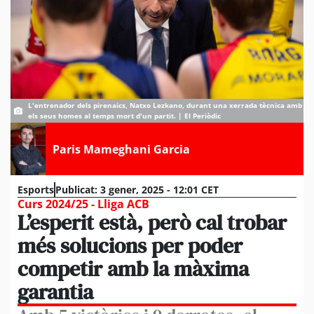
L'entrenador dels pirenaics, Natxo Lezkano, durant una xerrada tècnica amb
els seus homes al temps mort d'un partit. | El Periòdic
Paris Mameghani Garcia
Esports
Publicat:
3 gener, 2025 - 12:01 CET
Curs 2024/25 - Lliga ACB
L’esperit està, però cal trobar
més solucions per poder
competir amb la màxima
garantia