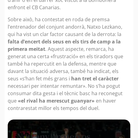
d’ahir o en el darrer xoc viscut a la Bombonera
enfront el CB Canarias.
Sobre això, ha contestat en roda de premsa
l’entrenador del conjunt andorrà, Natxo Lezkano,
qui ha vist un clar factor causant de la derrota: la
falta d’encert dels seus en els tirs de camp a la
primera meitat
. Aquest aspecte, remarca, ha
generat una certa «frustració» en els tiradors que
també ha repercutit en la defensa, mentre que
davant la situació adversa, també ha indicat, els
seus «s’han fet més grans i
han tret el caràcter
necessari per intentar remuntar». No s’ha pogut
consumar dita gesta i el tècnic basc ha reconegut
que
«el rival ha merescut guanyar»
en haver
contrarestat millor els tempos del duel.
Nou any, mateixos