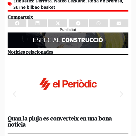
Etiquetes:
Derrota
,
Natxo Lezkano
,
Roda de premsa
,
Surne bilbao basket
Comparteix
Publicitat
Notícies relacionades
Quan la pluja es converteix en una bona
[A
notícia
in
ca