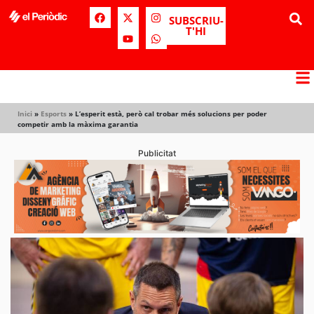
SUBSCRIU-
T'HI
Inici
»
Esports
»
L’esperit està, però cal trobar més solucions per poder
competir amb la màxima garantia
Publicitat