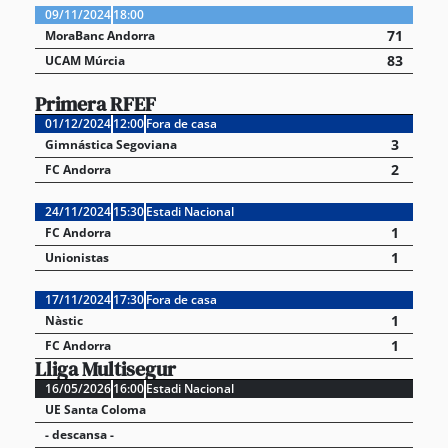
09/11/2024
18:00
71
MoraBanc Andorra
83
UCAM Múrcia
Primera RFEF
01/12/2024
12:00
Fora de casa
3
Gimnástica Segoviana
2
FC Andorra
24/11/2024
15:30
Estadi Nacional
1
FC Andorra
1
Unionistas
17/11/2024
17:30
Fora de casa
1
Nàstic
1
FC Andorra
Lliga Multisegur
16/05/2026
16:00
Estadi Nacional
UE Santa Coloma
- descansa -