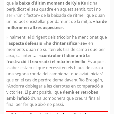
que la
baixa d’últim moment de Kyle Kuric
ha
perjudicat el seu quadre en aquest sentit, tot i no
ser «l’únic factor» de la baixada de ritme i que quan
un no pot encistellar per damunt de la mitja,
«ha de
millorar en altres aspectes»
.
Finalment, el dirigent dels tricolor ha mencionat que
l’aspecte defensiu «ha d’intensificar-se»
en
moments quan no surten els tirs de camp i que per
això, cal intentar
«controlar i lidiar amb la
frustració i treure així el màxim nivell»
. És aquest
«saber estar» el que necessiten els blaus de cara a
una segona ronda del campionat que aviat iniciarà i
que en el cas de perdre demà davant Río Breogán,
l’Andorra doblegaria les derrotes en comparació a
victòries. El punt positiu, que
demà es retroben
amb l’afició
d’una Bombonera que creurà fins al
final per fer que això no passi.