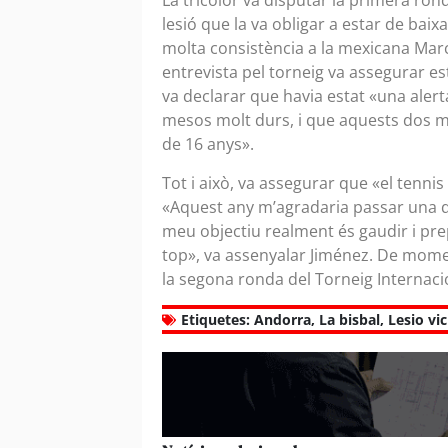
La tricolor va disputar la primera ron
lesió que la va obligar a estar de ba
molta consistència a la mexicana Marce
entrevista pel torneig va assegurar es
va declarar que havia estat «una aler
mesos molt durs, i que aquests dos m
de 16 anys».
Tot i això, va assegurar que «el tennis
«Aquest any m’agradaria passar una q
meu objectiu realment és gaudir i prep
top», va assenyalar Jiménez. De momen
la segona ronda del Torneig Internacio
Etiquetes:
Andorra
,
La bisbal
,
Lesio vi