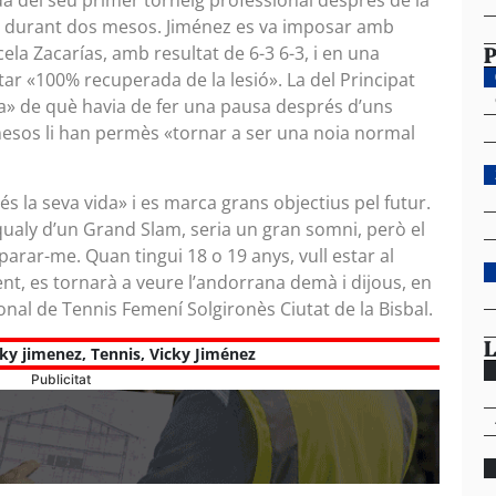
da del seu primer torneig professional després de la
ixa durant dos mesos. Jiménez es va imposar amb
P
la Zacarías, amb resultat de 6-3 6-3, i en una
tar «100% recuperada de la lesió». La del Principat
ta» de què havia de fer una pausa després d’uns
esos li han permès «tornar a ser una noia normal
 és la seva vida» i es marca grans objectius pel futur.
ualy d’un Grand Slam, seria un gran somni, però el
arar-me. Quan tingui 18 o 19 anys, vull estar al
t, es tornarà a veure l’andorrana demà i dijous, en
nal de Tennis Femení Solgironès Ciutat de la Bisbal.
L
cky jimenez
,
Tennis
,
Vicky Jiménez
Publicitat