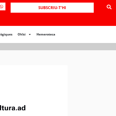
ues
Oh!si
Hemeroteca
SUBSCRIU-T'HI
lògiques
Oh!si
Hemeroteca