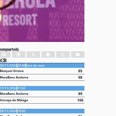
omparteix
ACB
30/11/2024
20:45
Fora de casa
85
Bàsquet Girona
98
MoraBanc Andorra
17/11/2024
17:00
89
MoraBanc Andorra
106
Unicaja de Màlaga
09/11/2024
18:00