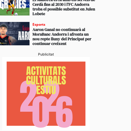
Cerdà fins al 2030 i l’FC Andorra
troba el possible substitut en Julen
Lobete
Esports
Aaron Ganal no continuarà al
MoraBanc Andorra i afronta un
nou repte lluny del Principat per
continuar creixent
Publicitat