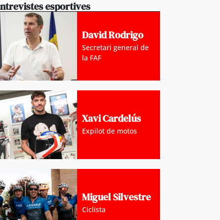
ntrevistes esportives
David Rodrigo
Secretari general de
la FAF
Xavi Cardelús
Expilot de motos
Miguel Silvestre
Ciclista