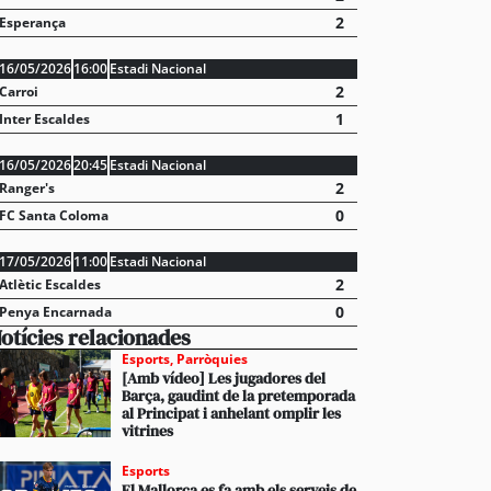
2
Esperança
16/05/2026
16:00
Estadi Nacional
2
Carroi
1
Inter Escaldes
16/05/2026
20:45
Estadi Nacional
2
Ranger's
0
FC Santa Coloma
stabliments es fan forts davant una demanda enorme 
 en un juliol que ja és històric
17/05/2026
11:00
Estadi Nacional
2
Atlètic Escaldes
0
Penya Encarnada
otícies relacionades
Esports
,
Parròquies
[Amb vídeo] Les jugadores del
Barça, gaudint de la pretemporada
al Principat i anhelant omplir les
vitrines
Esports
El Mallorca es fa amb els serveis de