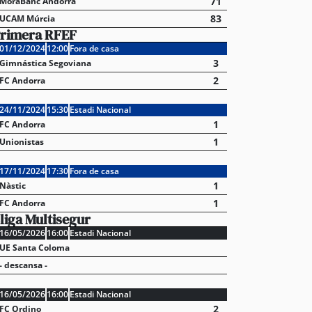
71
MoraBanc Andorra
83
UCAM Múrcia
rimera RFEF
01/12/2024
12:00
Fora de casa
3
Gimnástica Segoviana
2
FC Andorra
24/11/2024
15:30
Estadi Nacional
1
FC Andorra
1
Unionistas
17/11/2024
17:30
Fora de casa
1
Nàstic
1
FC Andorra
liga Multisegur
16/05/2026
16:00
Estadi Nacional
UE Santa Coloma
- descansa -
16/05/2026
16:00
Estadi Nacional
2
FC Ordino