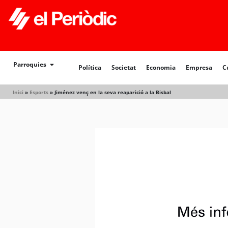
Política
Societat
Economia
Empresa
Cultur
Parroquies
Política
Societat
Economia
Empresa
C
Inici
»
Esports
»
Jiménez venç en la seva reaparició a la Bisbal