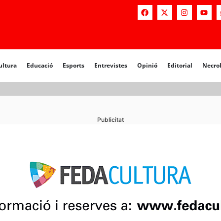
a
Educació
Esports
Entrevistes
Opinió
Editorial
Necrològiq
ultura
Educació
Esports
Entrevistes
Opinió
Editorial
Necro
Publicitat