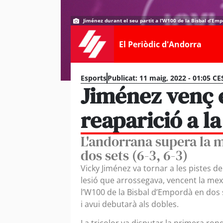
Jiménez durant el seu partit a l’W100 de la Bisbal d’Emp
El Periòdic d'Andorra
Esports
Publicat:
11 maig, 2022 - 01:05 CE
Jiménez venç 
reaparició a la
L'andorrana supera la 
dos sets (6-3, 6-3)
Vicky Jiménez va tornar a les pistes d
lesió que arrossegava, vencent la me
l’W100 de la Bisbal d’Empordà en dos se
i avui debutarà als dobles.