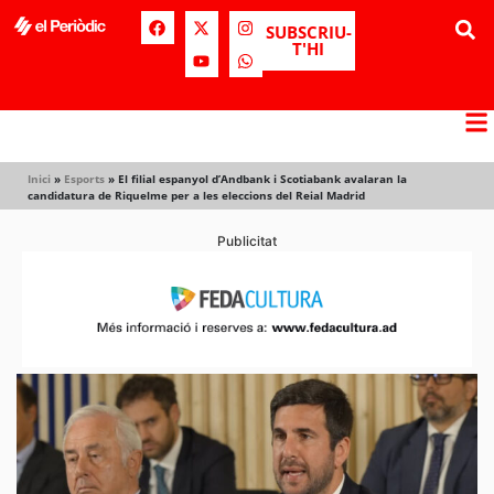
SUBSCRIU-
T'HI
Inici
»
Esports
»
El filial espanyol d’Andbank i Scotiabank avalaran la
candidatura de Riquelme per a les eleccions del Reial Madrid
Publicitat