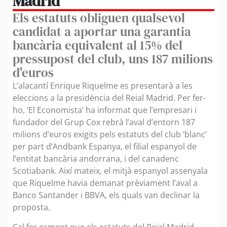
Madrid
Els estatuts obliguen qualsevol
candidat a aportar una garantia
bancària equivalent al 15% del
pressupost del club, uns 187 milions
d'euros
L’alacantí Enrique Riquelme es presentarà a les
eleccions a la presidència del Reial Madrid. Per fer-
ho, ‘El Economista’ ha informat que l’empresari i
fundador del Grup Cox rebrà l’aval d’entorn 187
milions d’euros exigits pels estatuts del club ‘blanc’
per part d’Andbank Espanya, el filial espanyol de
l’entitat bancària andorrana, i del canadenc
Scotiabank. Així mateix, el mitjà espanyol assenyala
que Riquelme havia demanat prèviament l’aval a
Banco Santander i BBVA, els quals van declinar la
proposta.
Cal fer esment que els estatuts del Reial Madrid