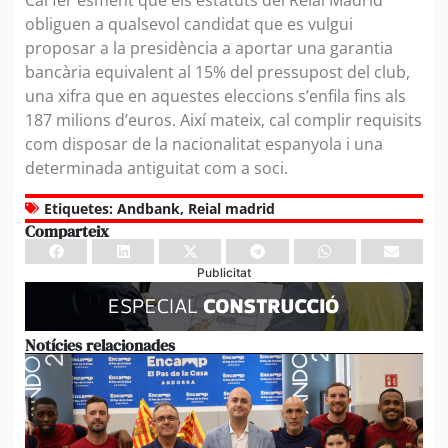
obliguen a qualsevol candidat que es vulgui
proposar a la presidència a aportar una garantia
bancària equivalent al 15% del pressupost del club,
una xifra que en aquestes eleccions s’enfila fins als
187 milions d’euros. Així mateix, cal complir requisits
com disposar de la nacionalitat espanyola i una
determinada antiguitat com a soci.
Etiquetes:
Andbank
,
Reial madrid
Comparteix
Publicitat
Notícies relacionades