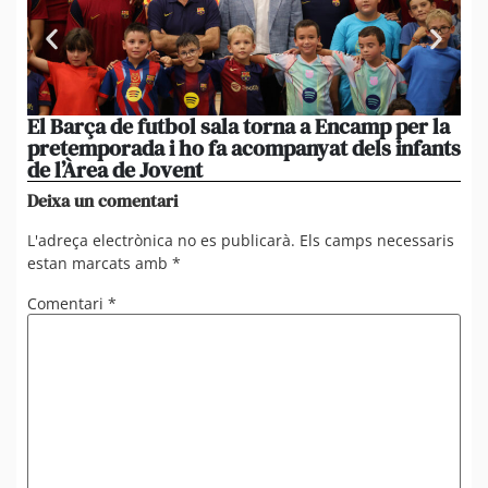
El Barça de futbol sala torna a Encamp per la
Pa
pretemporada i ho fa acompanyat dels infants
An
de l’Àrea de Jovent
ca
Deixa un comentari
L'adreça electrònica no es publicarà.
Els camps necessaris
estan marcats amb
*
Comentari
*