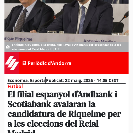
Enrique Riquelme, a la dreta, rep l'aval d'Andbank per presentar-se a les
eleccions del Reial Madrid. | E.R.
El Periòdic d'Andorra
Economia
,
Esports
Publicat:
22 maig, 2026 - 14:05 CEST
Futbol
El filial espanyol d’Andbank i
Scotiabank avalaran la
candidatura de Riquelme per
a les eleccions del Reial