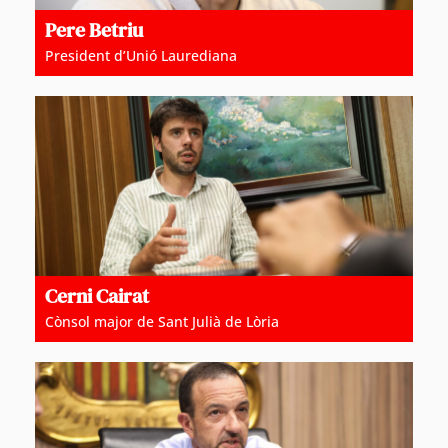
Pere Betriu
President d’Unió Laurediana
Cerni Cairat
Cònsol major de Sant Julià de Lòria