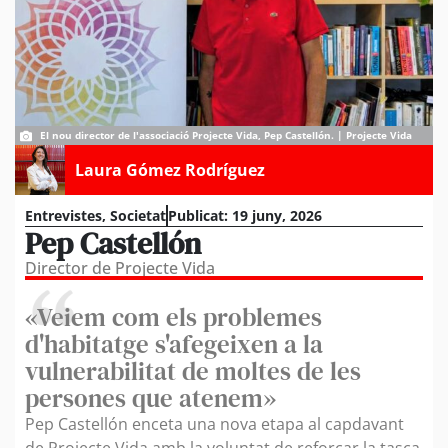
El nou director de l'associació Projecte Vida, Pep Castellón. | Projecte Vida
Laura Gómez Rodríguez
Entrevistes
,
Societat
Publicat:
19 juny, 2026
Pep Castellón
Director de Projecte Vida
«Veiem com els problemes
d'habitatge s'afegeixen a la
vulnerabilitat de moltes de les
persones que atenem»
Pep Castellón enceta una nova etapa al capdavant