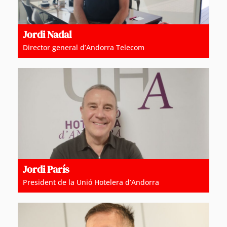
Jordi Nadal
Director general d’Andorra Telecom
Jordi París
President de la Unió Hotelera d’Andorra