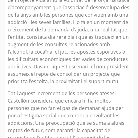
de Projecte Vida amb la voluntat de reforçar la tasca
d’acompanyament que l’associació desenvolupa des
de fa anys amb les persones que conviuen amb una
addicció i les seves famílies. Ho fa en un moment de
creixement de la demanda d’ajuda, una realitat que
l’entitat constata dia rere dia i que es tradueix en un
augment de les consultes relacionades amb
l’alcohol, la cocaïna, el joc, les apostes esportives o
les dificultats econòmiques derivades de conductes
addictives. Davant aquest escenari, el nou president
assumeix el repte de consolidar un projecte que
prioritza l’escolta, la proximitat i el suport mutu.
Tot i aquest increment de les persones ateses,
Castellón considera que encara hi ha moltes
persones que no fan el pas de demanar ajuda per
por a l’estigma social que continua envoltant les
addiccions. Una preocupació que se suma a altres
reptes de futur, com garantir la capacitat de
resposta de l’entitat davant l’augment de les