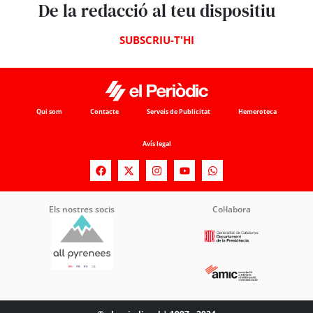
De la redacció al teu dispositiu
SUBSCRIU-T'HI
Qui som
Contacte
Serveis de Publicitat
Hemeroteca
Avís legal
Els nostres socis
Col·labora