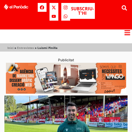
SUBSCRIU-
T'HI
Inici
»
Entrevistes
»
Luismi Pinilla
Publicitat