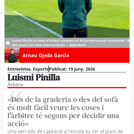
Luismi Pinilla ha estat d'àrbitre assistent en 44 partits aquesta temporada, 14
dels quals han estat internacionals. | @lpinilla10
Arnau Ojeda Garcia
Entrevistes
,
Esports
Publicat:
19 juny, 2026
Luismi Pinilla
Àrbitre
«Des de la graderia o des del sofà
és molt fàcil veure les coses i
l'àrbitre té segons per decidir una
acció»
Una xerrada de captació a l’escola va ser el punt de