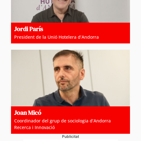
Jordi París
President de la Unió Hotelera d’Andorra
Joan Micó
Coordinador del grup de sociologia d’Andorra
Recerca i Innovació
Publicitat