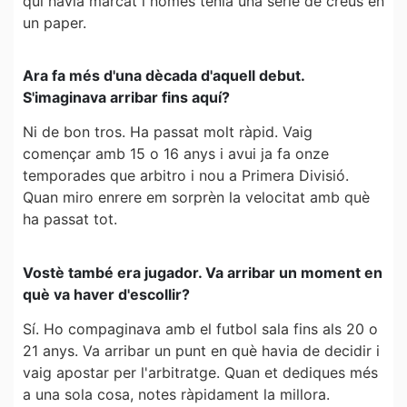
qui havia marcat i només tenia una sèrie de creus en
un paper.
Ara fa més d'una dècada d'aquell debut.
S'imaginava arribar fins aquí?
Ni de bon tros. Ha passat molt ràpid. Vaig
començar amb 15 o 16 anys i avui ja fa onze
temporades que arbitro i nou a Primera Divisió.
Quan miro enrere em sorprèn la velocitat amb què
ha passat tot.
Vostè també era jugador. Va arribar un moment en
què va haver d'escollir?
Sí. Ho compaginava amb el futbol sala fins als 20 o
21 anys. Va arribar un punt en què havia de decidir i
vaig apostar per l'arbitratge. Quan et dediques més
a una sola cosa, notes ràpidament la millora.