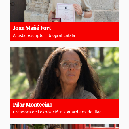
Joan Mañé Fort
Artista, escriptor i biògraf català
Pilar Montecino
Creadora de l’exposició ‘Els guardians del llac’