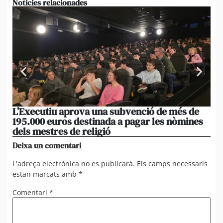
Notícies relacionades
L’Executiu aprova una subvenció de més de
Ed
195.000 euros destinada a pagar les nòmines
ad
dels mestres de religió
du
Deixa un comentari
L'adreça electrònica no es publicarà.
Els camps necessaris
estan marcats amb
*
Comentari
*