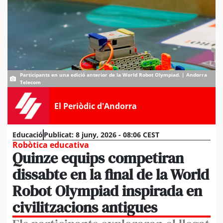
Participants en una edició anterior de la World Robot Olympiad. | Andorra
Telecom
El Periòdic d'Andorra
Educació
Publicat:
8 juny, 2026 - 08:06 CEST
Robòtica educativa
Quinze equips competiran
dissabte en la final de la World
Robot Olympiad inspirada en
civilitzacions antigues