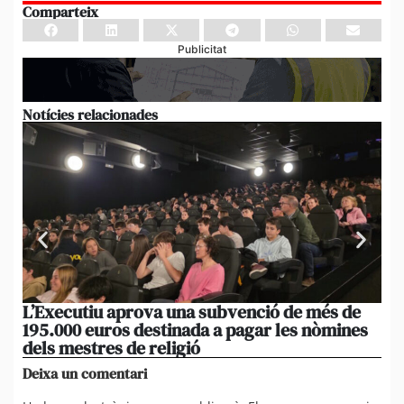
Comparteix
Publicitat
Notícies relacionades
L’Executiu aprova una subvenció de més de
Ed
195.000 euros destinada a pagar les nòmines
ad
dels mestres de religió
du
Deixa un comentari