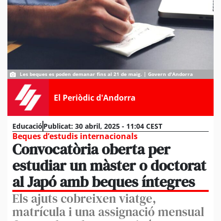
Les beques es poden demanar fins al 21 de maig. | Govern d'Andorra
El Periòdic d'Andorra
Educació
Publicat:
30 abril, 2025 - 11:04 CEST
Beques d’estudis internacionals
Convocatòria oberta per
estudiar un màster o doctorat
al Japó amb beques íntegres
Els ajuts cobreixen viatge,
matrícula i una assignació mensual