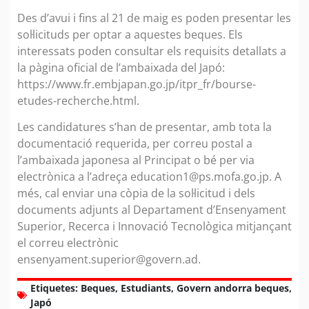
Des d’avui i fins al 21 de maig es poden presentar les
sol·licituds per optar a aquestes beques. Els
interessats poden consultar els requisits detallats a
la pàgina oficial de l’ambaixada del Japó:
https://www.fr.embjapan.go.jp/itpr_fr/bourse-
etudes-recherche.html
.
Les candidatures s’han de presentar, amb tota la
documentació requerida, per correu postal a
l’ambaixada japonesa al Principat o bé per via
electrònica a l’adreça
education1@ps.mofa.go.jp
. A
més, cal enviar una còpia de la sol·licitud i dels
documents adjunts al Departament d’Ensenyament
Superior, Recerca i Innovació Tecnològica mitjançant
el correu electrònic
ensenyament.superior@govern.ad
.
Etiquetes:
Beques
,
Estudiants
,
Govern andorra beques
,
Japó