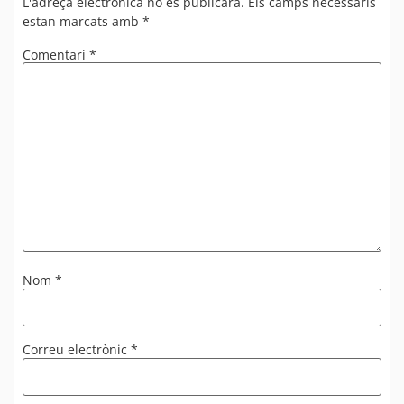
L'adreça electrònica no es publicarà.
Els camps necessaris
estan marcats amb
*
Comentari
*
Nom
*
Correu electrònic
*