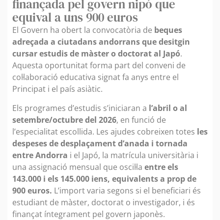
finançada pel govern nipó que
equival a uns 900 euros
El Govern ha obert la convocatòria de
beques
adreçada a ciutadans andorrans que desitgin
cursar estudis de màster o doctorat al Japó
.
Aquesta oportunitat forma part del conveni de
col·laboració educativa signat fa anys entre el
Principat i el país asiàtic.
Els programes d’estudis s’iniciaran a
l’abril o al
setembre/octubre del 2026
, en funció de
l’especialitat escollida. Les ajudes cobreixen totes
les
despeses de desplaçament d’anada i tornada
entre Andorra
i el Japó, la matrícula universitària i
una assignació mensual que oscil·la
entre els
143.000 i els 145.000 iens, equivalents a prop de
900 euros.
L’import varia segons si el beneficiari és
estudiant de màster, doctorat o investigador, i és
finançat íntegrament pel govern japonès.