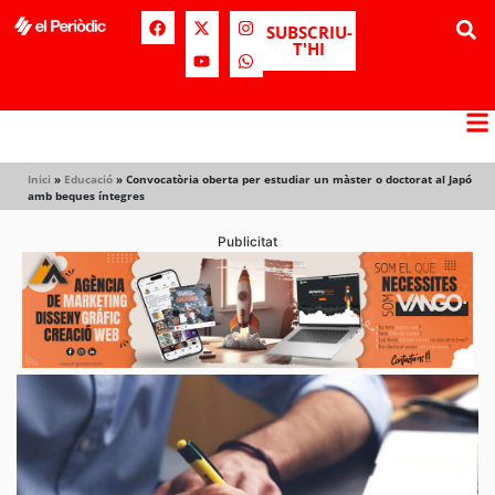
SUBSCRIU-
T'HI
Inici
»
Educació
»
Convocatòria oberta per estudiar un màster o doctorat al Japó
amb beques íntegres
Publicitat