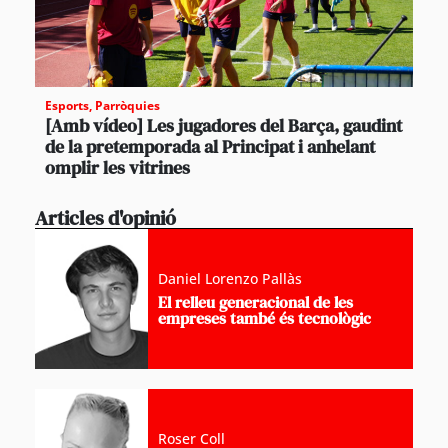
Esports
,
Parròquies
[Amb vídeo] Les jugadores del Barça, gaudint
de la pretemporada al Principat i anhelant
omplir les vitrines
Articles d'opinió
Daniel Lorenzo Pallàs
El relleu generacional de les
empreses també és tecnològic
Roser Coll