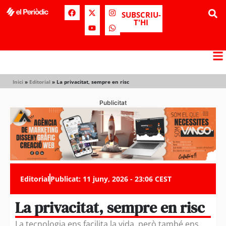
SUBSCRIU-
T'HI
Inici
»
Editorial
»
La privacitat, sempre en risc
Publicitat
Editorial
Publicat:
11 juny, 2026 - 23:06 CEST
La privacitat, sempre en risc
La tecnologia ens facilita la vida, però també ens