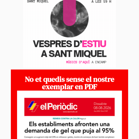
No et quedis sense el nostre
exemplar en PDF