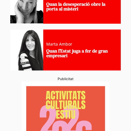
Quan la desesperació obre la
porta al misteri
Marta Ambor
Quan l’Estat juga a fer de gran
empresari
Publicitat