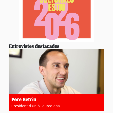
Entrevistes destacades
Pere Betriu
President d’Unió Laurediana