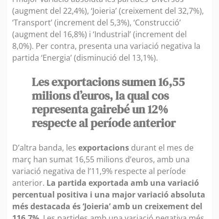
(augment del 22,4%), ‘Joieria’ (creixement del 32,7%),
‘Transport’ (increment del 5,3%), ‘Construcció’
(augment del 16,8%) i ‘Industrial’ (increment del
8,0%). Per contra, presenta una variació negativa la
partida ‘Energia’ (disminució del 13,1%).
Les exportacions sumen 16,55
milions d’euros, la qual cos
representa gairebé un 12%
respecte al període anterior
D’altra banda, les
exportacions
durant el mes de
març han sumat 16,55 milions d’euros, amb una
variació negativa de l’11,9% respecte al període
anterior.
La partida exportada amb una variació
percentual positiva i una major variació absoluta
més destacada és ‘Joieria’ amb un creixement del
116,7%
. Les partides amb una variació negativa més