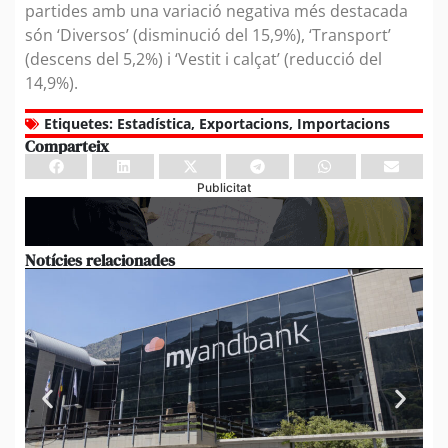
partides amb una variació negativa més destacada
són ‘Diversos’ (disminució del 15,9%), ‘Transport’
(descens del 5,2%) i ‘Vestit i calçat’ (reducció del
14,9%).
Etiquetes:
Estadística
,
Exportacions
,
Importacions
Comparteix
Publicitat
Notícies relacionades