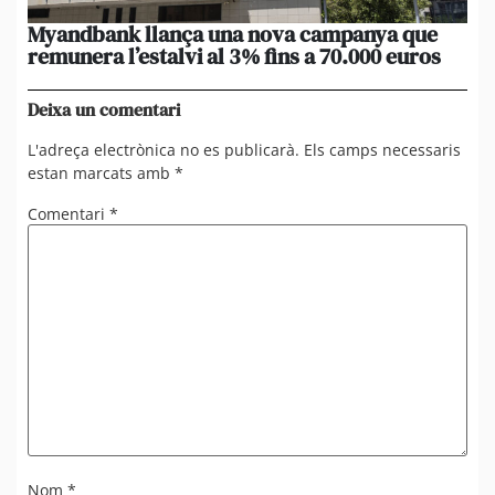
Myandbank llança una nova campanya que
Le
remunera l’estalvi al 3% fins a 70.000 euros
po
un
Deixa un comentari
L'adreça electrònica no es publicarà.
Els camps necessaris
estan marcats amb
*
Comentari
*
Nom
*