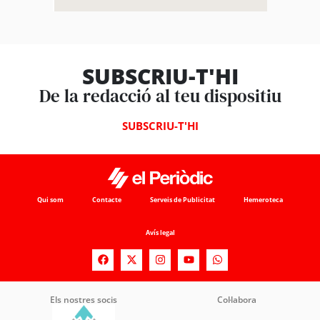
SUBSCRIU-T'HI
De la redacció al teu dispositiu
SUBSCRIU-T'HI
Qui som
Contacte
Serveis de Publicitat
Hemeroteca
Avís legal
Els nostres socis
Col·labora