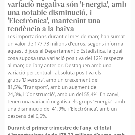
variació negativa són 'Energia', amb
una notable disminució, i
'Electrònica', mantenint una
tendència a la baixa
Les importacions durant el mes de març han sumat
un valor de 177,73 milions d’euros, segons informa
aquest dijous el Departament d’Estadística, la qual
cosa suposa una variació positiva del 12% respecte
al març de l’any anterior. Destaquen amb una
variació percentual i absoluta positiva els
grups ‘Diversos’, amb un creixement del
81,5%, ‘Transport’, amb un augment del
24,3%, i ‘Construcció’, amb un del 55,4%. En canvi,
tenen una variació negativa els grups ‘Energia’, amb
una disminució del 41,9%, i ‘Electrònica’, amb un
descens del 6,6%.
Durant el primer trimestre de l’any, el total
d’importacions és de 478,32 milions d’euros, amb