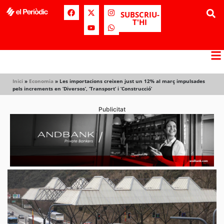
SUBSCRIU-
T'HI
Inici
»
Economia
»
Les importacions creixen just un 12% al març impulsades
pels increments en ‘Diversos’, ‘Transport’ i ‘Construcció’
Publicitat