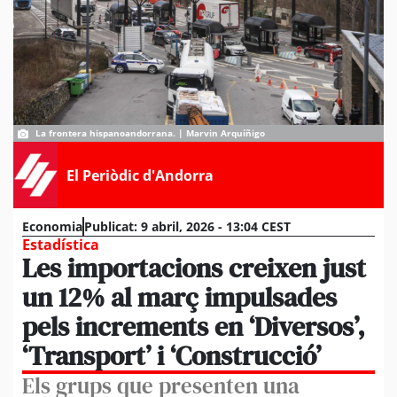
La frontera hispanoandorrana. | Marvin Arquíñigo
El Periòdic d'Andorra
Economia
Publicat:
9 abril, 2026 - 13:04 CEST
Estadística
Les importacions creixen just
un 12% al març impulsades
pels increments en ‘Diversos’,
‘Transport’ i ‘Construcció’
Els grups que presenten una