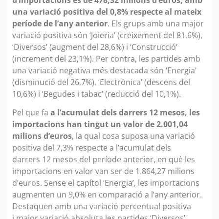
una variació positiva del 0,8% respecte al mateix
període de l’any anterior
. Els grups amb una major
variació positiva són ‘Joieria’ (creixement del 81,6%),
‘Diversos’ (augment del 28,6%) i ‘Construcció’
(increment del 23,1%). Per contra, les partides amb
una variació negativa més destacada són ‘Energia’
(disminució del 26,7%), ‘Electrònica’ (descens del
10,6%) i ‘Begudes i tabac’ (reducció del 10,1%).
Pel que fa
a l’acumulat dels darrers 12 mesos, les
importacions han tingut un valor de 2.001,04
milions d’euros
, la qual cosa suposa una variació
positiva del 7,3% respecte a l’acumulat dels
darrers 12 mesos del període anterior, en què les
importacions en valor van ser de 1.864,27 milions
d’euros. Sense el capítol ‘Energia’, les importacions
augmenten un 9,0% en comparació a l’any anterior.
Destaquen amb una variació percentual positiva
i major variació absoluta les partides ‘Diversos’