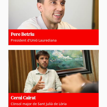
Pere Betriu
President d’Unió Laurediana
Cerni Cairat
Cònsol major de Sant Julià de Lòria