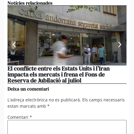
Notícies relacionades
El conflicte entre els Estats Units i l’Iran
My
impacta els mercats i frena el Fons de
re
Reserva de Jubilació al juliol
Deixa un comentari
L'adreça electrònica no es publicarà.
Els camps necessaris
estan marcats amb
*
Comentari
*