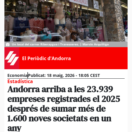
Un local del carrer Riberaygua i Travesseres. | Marvin Arquíñigo
El Periòdic d'Andorra
Economia
Publicat:
18 maig, 2026 - 18:05 CEST
Estadística
Andorra arriba a les 23.939
empreses registrades el 2025
després de sumar més de
1.600 noves societats en un
any