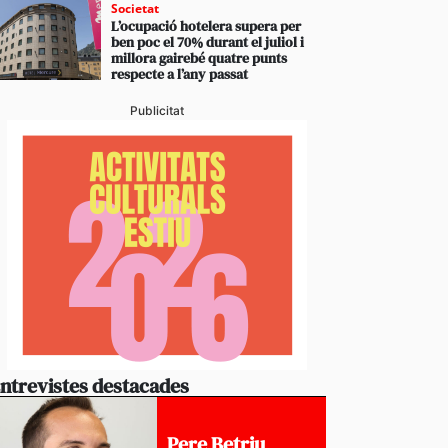
Societat
L’ocupació hotelera supera per
ben poc el 70% durant el juliol i
millora gairebé quatre punts
respecte a l’any passat
Publicitat
ntrevistes destacades
Pere Betriu