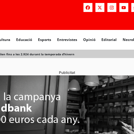
a
Educació
Esports
Entrevistes
Opinió
Editorial
Necrològiq
ultura
Educació
Esports
Entrevistes
Opinió
Editorial
Necro
len fins a les 2.924 durant la temporada d’hivern
Publicitat