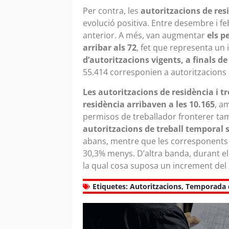
Per contra, les
autoritzacions de res
evolució positiva. Entre desembre i f
anterior. A més, van augmentar
els p
arribar als 72
, fet que representa un 
d’autoritzacions vigents, a finals de
55.414 corresponien a autoritzacions
Les autoritzacions de residència i t
residència arribaven a les 10.165
, a
permisos de treballador fronterer tamb
autoritzacions de treball temporal s
abans, mentre que les corresponents 
30,3% menys. D’altra banda, durant el 
la qual cosa suposa un increment del 
Etiquetes:
Autoritzacions
,
Temporada 