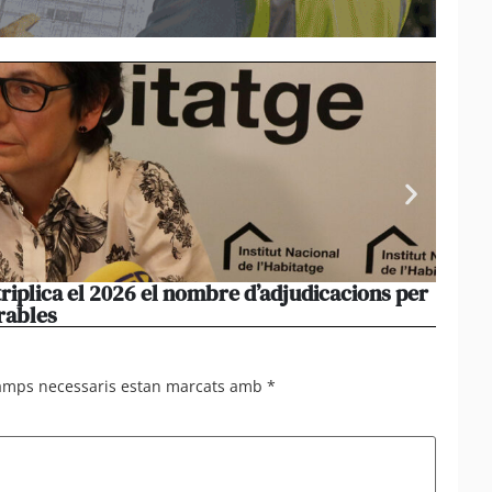
triplica el 2026 el nombre d’adjudicacions per
La co
rables
opera
camps necessaris estan marcats amb
*