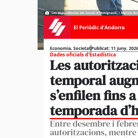
Les dependències del Servei d'Immigració. | Marvin Ar
El Periòdic d'Andorra
Economia
,
Societat
Publicat:
11 juny, 2026
Dades oficials d'Estadística
Les autoritzac
temporal augm
s’enfilen fins 
temporada d’h
Entre desembre i febre
autoritzacions, mentre 