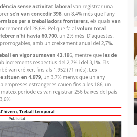
idència sense activitat laboral
van registrar una
ebrer
se’n van concedir 398
, un 8,4% més que l’any
ermisos per a treballadors fronterers
, els quals
van
increment del 28,6%. Pel que fa al
volum total
 febrer n’hi havia 60.700
, un 2% més. D’aquestes,
 prorrogables, amb un creixement anual del 2,7%.
reball en vigor sumaven 43.19
6, mentre que
les de
mb increments respectius del 2,7% i del 3,1%. Els
é van créixer, fins als 1.952 (71 més).
Les
e situen en 4.979
, un 3,7% menys que un any
a empreses estrangeres cauen fins a les 186, un
mateix període es van registrar 256 baixes del país,
3,6%.
d'hivern
,
Treball temporal
Publicitat