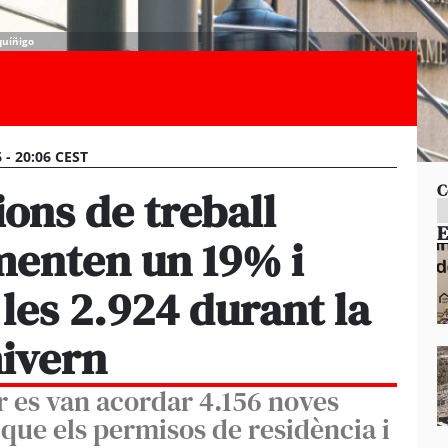
quíñigo
 - 20:06 CEST
C
ions de treball
E
enten un 19% i
a les 2.924 durant la
ivern
r es van acordar 4.156 noves
que els permisos de residència i