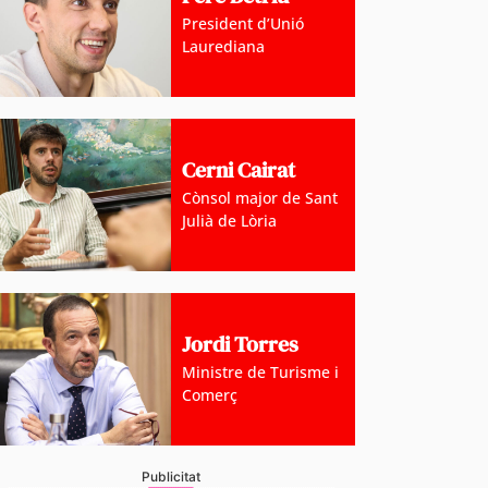
President d’Unió
Laurediana
Cerni Cairat
Cònsol major de Sant
Julià de Lòria
Jordi Torres
Ministre de Turisme i
Comerç
Publicitat