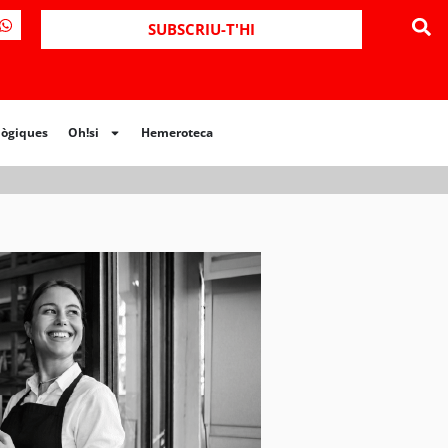
ues
Oh!si
Hemeroteca
SUBSCRIU-T'HI
lògiques
Oh!si
Hemeroteca