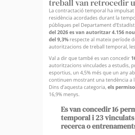
treball van retrocedir 
La contractació temporal ha impulsat l
residència acordades durant la tempo
públiques pel Departament d’Estadíst
del 2026 es van autoritzar 4.156 no
del 9,3%
respecte al mateix període de
autoritzacions de treball temporal, les
Val a dir que també es van concedir
1
autoritzacions vinculades a estudis, 
esportius, un 4,5% més que un any aba
continuen mostrant una tendència a l
Dins d’aquesta categoria,
els permiso
16,9% menys.
Es van concedir 16 perm
temporal i 23 vinculats
recerca o entrenaments