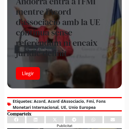
Andorra entra a l’FMI
mentre l’Acord
d’associació amb la UE
continua sense
referèndum ni encaix
jurídic definit
Llegir
Etiquetes:
Acord
,
Acord dAssociacio
,
Fmi
,
Fons
Monetari Internacional
,
UE
,
Unio Europea
Comparteix
Publicitat