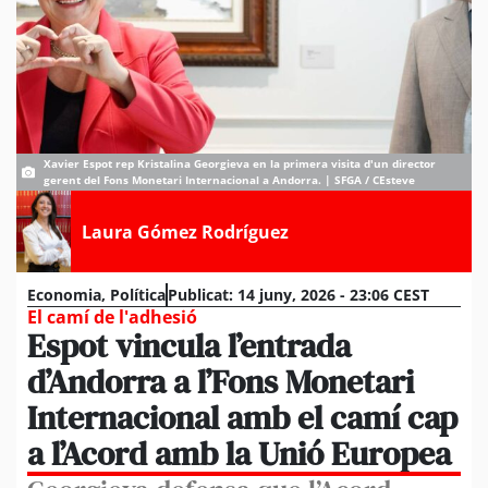
Xavier Espot rep Kristalina Georgieva en la primera visita d'un director
gerent del Fons Monetari Internacional a Andorra. | SFGA / CEsteve
Laura Gómez Rodríguez
Economia
,
Política
Publicat:
14 juny, 2026 - 23:06 CEST
El camí de l'adhesió
Espot vincula l’entrada
d’Andorra a l’Fons Monetari
Internacional amb el camí cap
a l’Acord amb la Unió Europea