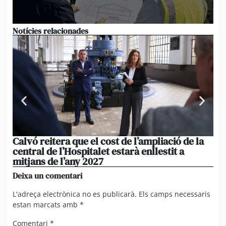
Notícies relacionades
Calvó reitera que el cost de l’ampliació de la
My
central de l’Hospitalet estarà enllestit a
re
mitjans de l’any 2027
Deixa un comentari
L'adreça electrònica no es publicarà.
Els camps necessaris
estan marcats amb
*
Comentari
*