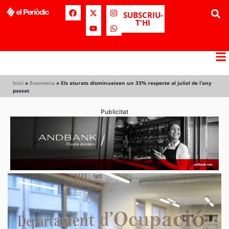
SUBSCRIU-
T'HI
Inici
»
Economia
»
Els aturats disminueixen un 33% respecte al juliol de l’any
passat
Publicitat