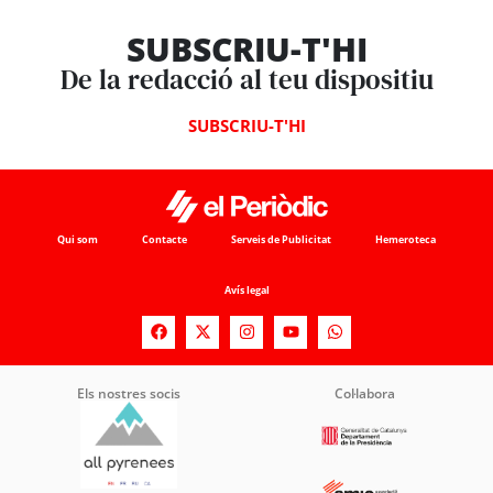
SUBSCRIU-T'HI
De la redacció al teu dispositiu
SUBSCRIU-T'HI
Qui som
Contacte
Serveis de Publicitat
Hemeroteca
Avís legal
Els nostres socis
Col·labora