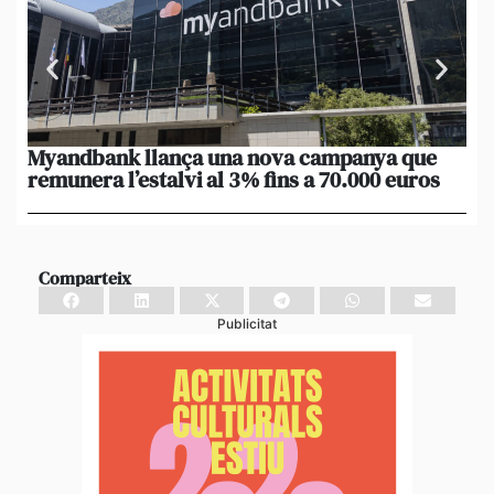
Myandbank llança una nova campanya que
Le
remunera l’estalvi al 3% fins a 70.000 euros
po
un
Comparteix
Publicitat