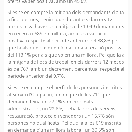
oferts va ser positiva, amb un 45,6%.
Si es té en compte la mitjana dels demandants d’alta
a final de mes, tenim que durant els darrers 12
mesos hi va haver una mitjana de 1.049 demandants
en recerca i 689 en millora, amb una variació
positiva respecte al període anterior del 38,8% pel
que fa als que busquen feina i una alteració positiva
del 113,1% per als que volen una millora. Pel que fa a
la mitjana de llocs de treball en els darrers 12 mesos
és de 767, amb un decrement percentual respecte al
període anterior del 9,7%.
Si es té en compte el perfil de les persones inscrites
al Servei d’Ocupació, tenim que de les 711 que
demanen feina un 27,1% són empleats
administratius; un 22,6%, treballadors de serveis,
restauració, protecció i venedors i un 16,7% són
persones no qualificats. Pel que fa a les 619 inscrits
en demanda d’una millora laboral, un 30,5% són