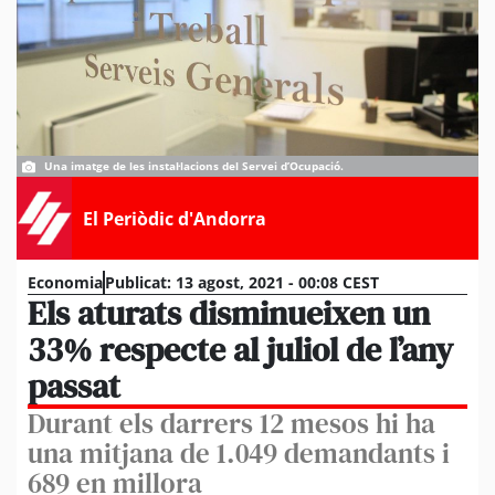
Una imatge de les instal·lacions del Servei d’Ocupació.
El Periòdic d'Andorra
Economia
Publicat:
13 agost, 2021 - 00:08 CEST
Els aturats disminueixen un
33% respecte al juliol de l’any
passat
Durant els darrers 12 mesos hi ha
una mitjana de 1.049 demandants i
689 en millora