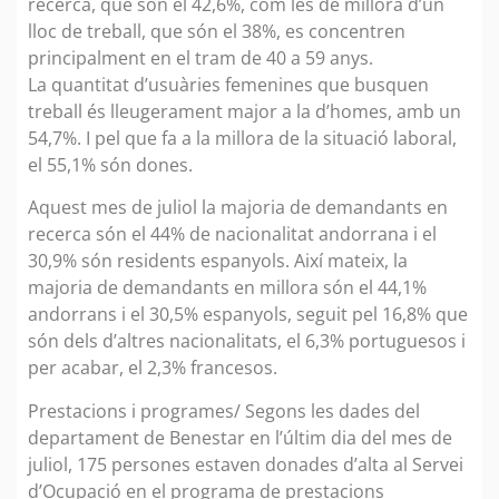
recerca, que són el 42,6%, com les de millora d’un
lloc de treball, que són el 38%, es concentren
principalment en el tram de 40 a 59 anys.
La quantitat d’usuàries femenines que busquen
treball és lleugerament major a la d’homes, amb un
54,7%. I pel que fa a la millora de la situació laboral,
el 55,1% són dones.
Aquest mes de juliol la majoria de demandants en
recerca són el 44% de nacionalitat andorrana i el
30,9% són residents espanyols. Així mateix, la
majoria de demandants en millora són el 44,1%
andorrans i el 30,5% espanyols, seguit pel 16,8% que
són dels d’altres nacionalitats, el 6,3% portuguesos i
per acabar, el 2,3% francesos.
Prestacions i programes/ Segons les dades del
departament de Benestar en l’últim dia del mes de
juliol, 175 persones estaven donades d’alta al Servei
d’Ocupació en el programa de prestacions