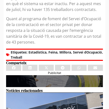
en què el sistema va estar inactiu. Per a aquest mes
de juliol, hi va haver 135 treballadors contractats.
Quant al programa de foment del Servei d’Ocupació
de la contractació en el sector privat per donar
resposta a la situació causada per l’emergència
sanitària de la Covid-19, es van contractar a un total
de 43 persones.
Etiquetes:
Estadística
,
Feina
,
Millora
,
Servei dOcupació
,
Treball
Comparteix
Publicitat
Notícies relacionades