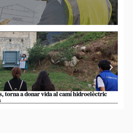
s, torna a donar vida al camí hidroelèctric
La pr
a
volum