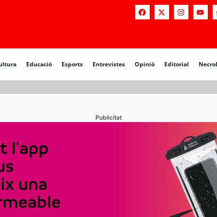
a
Educació
Esports
Entrevistes
Opinió
Editorial
Necrològiq
ultura
Educació
Esports
Entrevistes
Opinió
Editorial
Necro
Publicitat