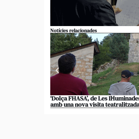
Notícies relacionades
‘Dolça FHASA’, de Les Il·luminade
amb una nova visita teatralitzad