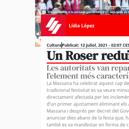
Els assistents a la jornada gaudeixen d’un dels balls de l
Lídia López
Cultura
Publicat:
12 juliol, 2021 - 02:07 CE
Un Roser reduï
Les autoritats van repar
l’element més caracterís
La Massana ha celebrat aquest cap de
tradicional festivitat es va veure mi
directament afectada per les inclemèn
d’un primer ajustament eliminant els
Massana i després per decret del Gov
anunciar dies abans de la festa que, h
també es va manifestar en forma de co