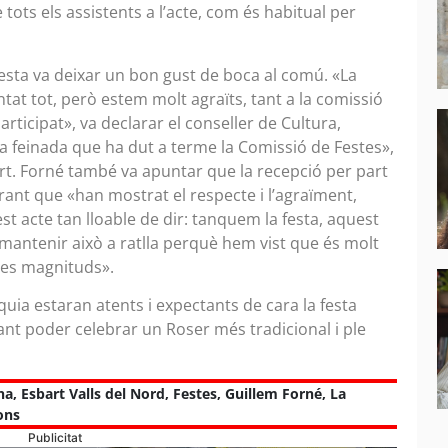
 tots els assistents a l’acte, com és habitual per
a festa va deixar un bon gust de boca al comú. «La
ntat tot, però estem molt agraïts, tant a la comissió
rticipat», va declarar el conseller de Cultura,
la feinada que ha dut a terme la Comissió de Festes»,
bart. Forné també va apuntar que la recepció per part
urant que «han mostrat el respecte i l’agraïment,
st acte tan lloable de dir: tanquem la festa, aquest
 mantenir això a ratlla perquè hem vist que és molt
stes magnituds».
òquia estaran atents i expectants de cara la festa
ant poder celebrar un Roser més tradicional i ple
na
,
Esbart Valls del Nord
,
Festes
,
Guillem Forné
,
La
ons
Publicitat