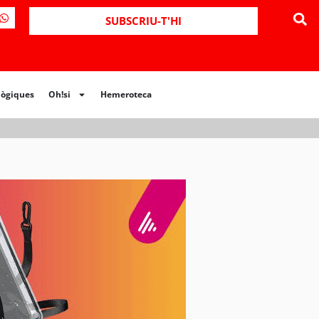
ues
Oh!si
Hemeroteca
SUBSCRIU-T'HI
lògiques
Oh!si
Hemeroteca