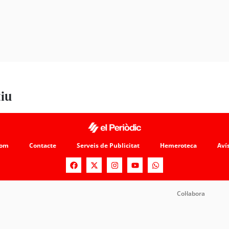
tiu
som
Contacte
Serveis de Publicitat
Hemeroteca
Avís
Col·labora