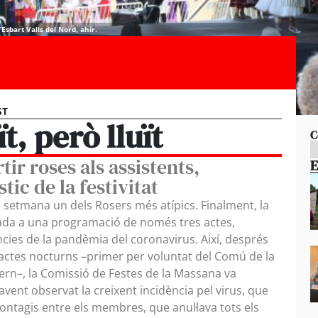
’Esbart Valls del Nord, ahir.
ST
t, però lluït
C
tir roses als assistents,
E
tic de la festivitat
 setmana un dels Rosers més atípics. Finalment, la
nvada a una programació de només tres actes,
cies de la pandèmia del coronavirus. Així, després
 actes nocturns –primer per voluntat del Comú de la
ern–, la Comissió de Festes de la Massana va
avent observat la creixent incidència pel virus, que
ntagis entre els membres, que anul·lava tots els