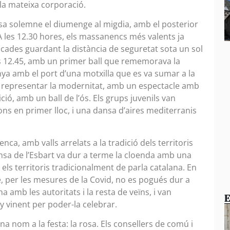
 la mateixa corporació.
issa solemne el diumenge al migdia, amb el posterior
 A les 12.30 hores, els massanencs més valents ja
ocades guardant la distància de seguretat sota un sol
les 12.45, amb un primer ball que rememorava la
nya amb el port d’una motxilla que es va sumar a la
an representar la modernitat, amb un espectacle amb
dició, amb un ball de l’ós. Els grups juvenils van
ons en primer lloc, i una dansa d’aires mediterranis
nca, amb valls arrelats a la tradició dels territoris
ansa de l’Esbart va dur a terme la cloenda amb una
ls territoris tradicionalment de parla catalana. En
e, per les mesures de la Covid, no es pogués dur a
a amb les autoritats i la resta de veïns, i van
E
ny vinent per poder-la celebrar.
na nom a la festa: la rosa. Els consellers de comú i