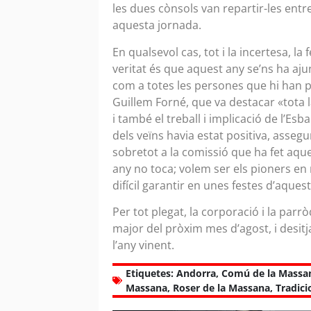
les dues cònsols van repartir-les entre
aquesta jornada.
En qualsevol cas, tot i la incertesa, l
veritat és que aquest any se’ns ha aju
com a totes les persones que hi han pa
Guillem Forné, que va destacar «tota 
i també el treball i implicació de l’Es
dels veïns havia estat positiva, asseg
sobretot a la comissió que ha fet aque
any no toca; volem ser els pioners en
difícil garantir en unes festes d’aque
Per tot plegat, la corporació i la parr
major del pròxim mes d’agost, i desitj
l’any vinent.
Etiquetes:
Andorra
,
Comú de la Massa
Massana
,
Roser de la Massana
,
Tradici