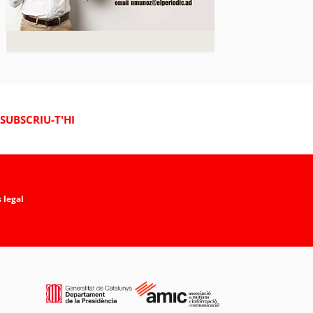
SUBSCRIU-T'HI
 legal