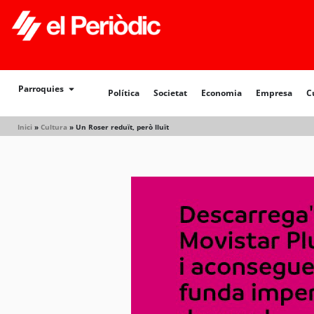
Política
Societat
Economia
Empresa
Cultur
Parroquies
Política
Societat
Economia
Empresa
C
Inici
»
Cultura
»
Un Roser reduït, però lluït