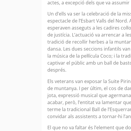
actes, a excepció dels que va assumir
Un d’ells va ser la celebració de la m
espectacle de l’Esbart Valls del Nord.
esperaven asseguts a les cadires col·l
de justícia. L’actuació va arrencar a 
tradició de recollir herbes a la munta
dansa. Les dues seccions infantils v
la música de la pel·lícula Coco; i la tra
captivar el públic amb un ball de bast
després.
Els veterans van exposar la Suite Pirine
de muntanya. I per últim, el cos de d
jota, expressió musical que agermana e
acabar, però, l’entitat va lamentar qu
terme la tradicional Ball de l’Esquerran
convidar als assistents a tornar-hi l’a
El que no va faltar és l’element que do