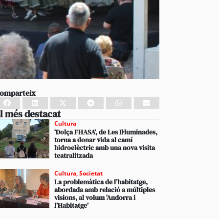
omparteix
l més destacat
Cultura
‘Dolça FHASA’, de Les Il·luminades,
torna a donar vida al camí
hidroelèctric amb una nova visita
teatralitzada
Cultura
,
Societat
La problemàtica de l’habitatge,
abordada amb relació a múltiples
visions, al volum ‘Andorra i
l’Habitatge’