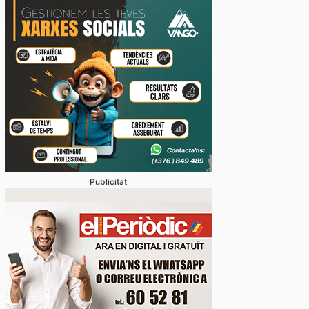
Publicitat
oblemàtica de l’habitatge, abordada amb relació a mú
 ‘Andorra i l’Habitatge’