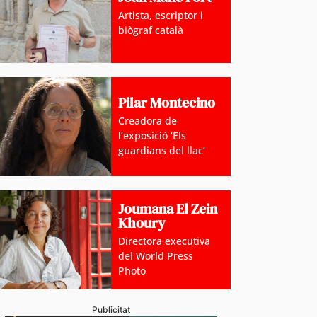
Artista, escriptor i
biògraf català
Pilar Montecino
Creadora de
l’exposició ‘Els
guardians del llac’
Joumana El Zein
Khoury
Directora executiva
del World Press
Photo
Publicitat