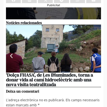
Publicitat
Notícies relacionades
‘Dolça FHASA’, de Les Il·luminades, torna a
La
donar vida al camí hidroelèctric amb una
am
nova visita teatralitzada
‘An
Deixa un comentari
L'adreça electrònica no es publicarà.
Els camps necessaris
estan marcats amb
*