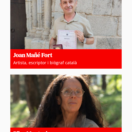
Joan Mañé Fort
Artista, escriptor i biògraf català