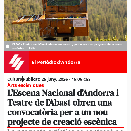
L’ENA i Teatre de l’Abast obren un càsting per a un nou projecte de creació
escènica. | ENA
El Periòdic d'Andorra
Cultura
Publicat:
25 juny, 2026 - 15:06 CEST
Arts escèniques
L’Escena Nacional d’Andorra i
Teatre de l’Abast obren una
convocatòria per a un nou
projecte de creació escènica