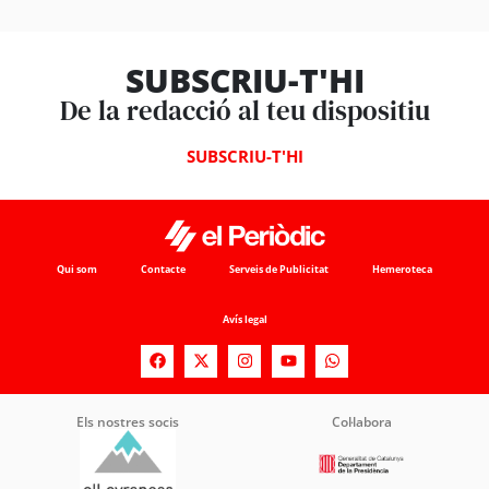
SUBSCRIU-T'HI
De la redacció al teu dispositiu
SUBSCRIU-T'HI
Qui som
Contacte
Serveis de Publicitat
Hemeroteca
Avís legal
Els nostres socis
Col·labora