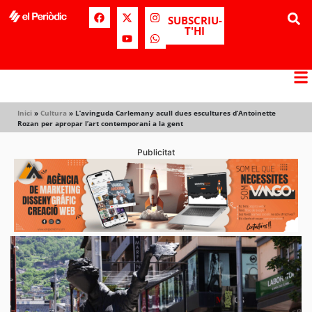
SUBSCRIU-
T'HI
Inici
»
Cultura
»
L’avinguda Carlemany acull dues escultures d’Antoinette
Rozan per apropar l’art contemporani a la gent
Publicitat