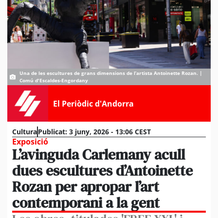
Una de les escultures de grans dimensions de l’artista Antoinette Rozan. |
Comú d'Escaldes-Engordany
El Periòdic d'Andorra
Cultura
Publicat:
3 juny, 2026 - 13:06 CEST
Exposició
L’avinguda Carlemany acull
dues escultures d’Antoinette
Rozan per apropar l’art
contemporani a la gent