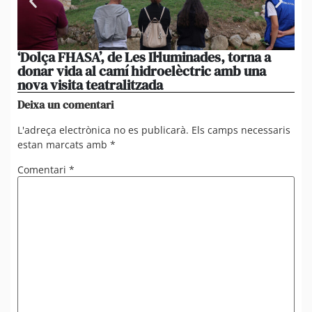
‘Dolça FHASA’, de Les Il·luminades, torna a
La
donar vida al camí hidroelèctric amb una
am
nova visita teatralitzada
‘An
Deixa un comentari
L'adreça electrònica no es publicarà.
Els camps necessaris
estan marcats amb
*
Comentari
*