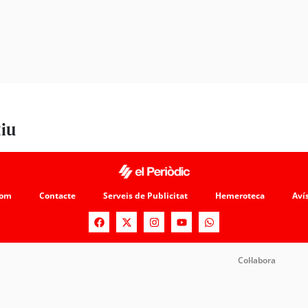
tiu
som
Contacte
Serveis de Publicitat
Hemeroteca
Avís
Col·labora