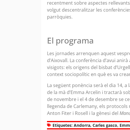
recentment sobre aspectes rellevants d
volgut descentralitzar les conferènci
parròquies.
El programa
Les jornades arrenquen aquest vespre,
d’Aixovall. La conferència d’avui anirà 
visigots: els origens del bisbat d’Urgel
context sociopolític en què es va crear,
La següent ponència serà el dia 14, a
de la mà d’Emma Arcelin i tractarà sob
de novembre i el 4 de desembre se cele
llegenda de Carlemany, els protocols no
Anton Fiter i Rosell i la gènesi del
Manua
Etiquetes:
Andorra
,
Carles gasco
,
Emma