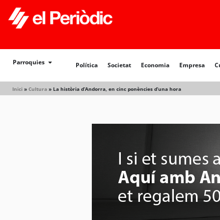
Política
Societat
Economia
Empresa
Cultur
Parroquies
Política
Societat
Economia
Empresa
C
Inici
»
Cultura
»
La història d’Andorra, en cinc ponències d’una hora