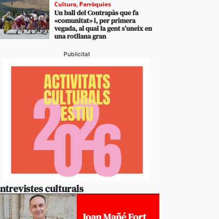
Cultura
,
Parròquies
Un ball del Contrapàs que fa
«comunitat» i, per primera
vegada, al qual la gent s’uneix en
una rotllana gran
Publicitat
ntrevistes culturals
Joan Mañé Fort