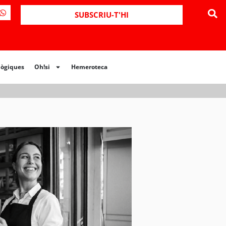
ues
Oh!si
Hemeroteca
SUBSCRIU-T'HI
lògiques
Oh!si
Hemeroteca