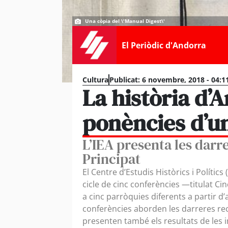
Una còpia del \'Manual Digest\'
El Periòdic d'Andorra
Cultura
Publicat:
6 novembre, 2018 - 04:1
La història d’
ponències d’u
L’IEA presenta les darr
Principat
El Centre d’Estudis Històrics i Polític
cicle de cinc conferències —titulat Ci
a cinc parròquies diferents a partir d’
conferències aborden les darreres rec
presenten també els resultats de les i