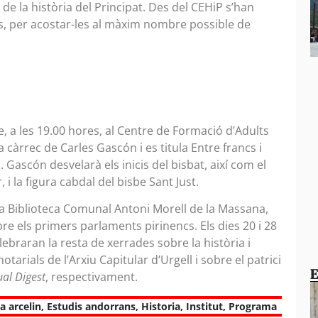
e la història del Principat. Des del CEHiP s’han
es, per acostar-les al màxim nombre possible de
 a les 19.00 hores, al Centre de Formació d’Adults
a càrrec de Carles Gascón i es titula Entre francs i
l. Gascón desvelarà els inicis del bisbat, així com el
 i la figura cabdal del bisbe Sant Just.
 la Biblioteca Comunal Antoni Morell de la Massana,
re els primers parlaments pirinencs. Els dies 20 i 28
braran la resta de xerrades sobre la història i
tarials de l’Arxiu Capitular d’Urgell i sobre el patrici
E
l Digest
, respectivament.
 arcelin
,
Estudis andorrans
,
Historia
,
Institut
,
Programa