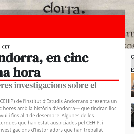
1 CET
Andorra, en cinc
C
na hora
E
eres investigacions sobre el
s (CEHiP) de l’Institut d’Estudis Andorrans presenta un
nc hores amb la història d’Andorra— que tindran lloc
avui i fins al 4 de desembre. Algunes de les
erques que han estat auspiciades pel CEHiP, i
nvestigacions d’historiadors que han treballat