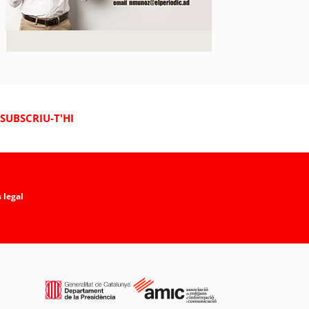
SUBSCRIU-T'HI
 legal