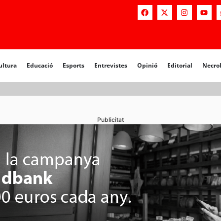
a
Educació
Esports
Entrevistes
Opinió
Editorial
Necrològiq
ultura
Educació
Esports
Entrevistes
Opinió
Editorial
Necro
Publicitat