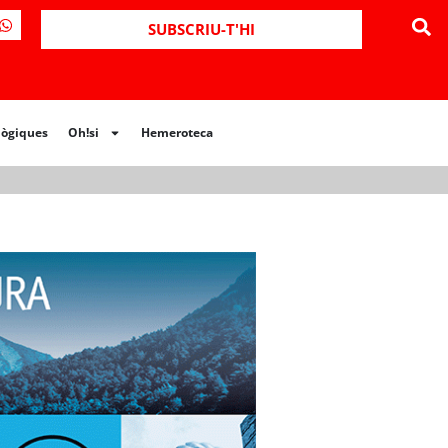
ues
Oh!si
Hemeroteca
SUBSCRIU-T'HI
lògiques
Oh!si
Hemeroteca