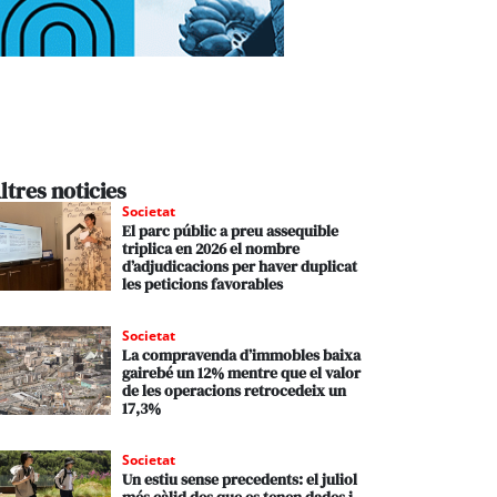
ltres noticies
Societat
El parc públic a preu assequible
triplica en 2026 el nombre
d’adjudicacions per haver duplicat
les peticions favorables
Societat
La compravenda d’immobles baixa
gairebé un 12% mentre que el valor
de les operacions retrocedeix un
17,3%
Societat
Un estiu sense precedents: el juliol