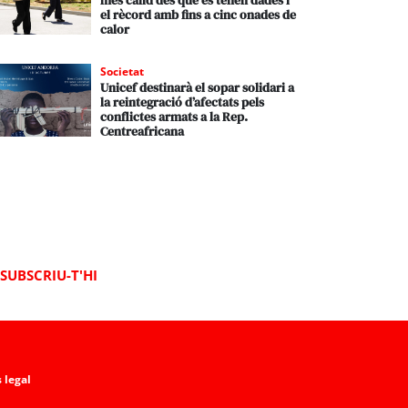
més càlid des que es tenen dades i
el rècord amb fins a cinc onades de
calor
Societat
Unicef destinarà el sopar solidari a
la reintegració d’afectats pels
conflictes armats a la Rep.
Centreafricana
SUBSCRIU-T'HI
 legal