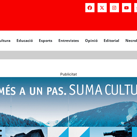
a
Educació
Esports
Entrevistes
Opinió
Editorial
Necrològiq
ultura
Educació
Esports
Entrevistes
Opinió
Editorial
Necro
Publicitat