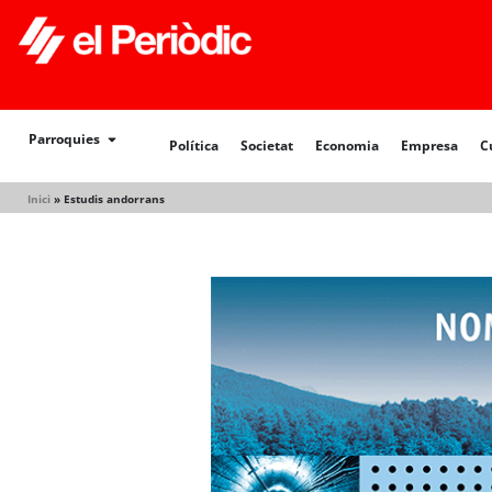
Política
Societat
Economia
Empresa
Cultur
Parroquies
Política
Societat
Economia
Empresa
C
Inici
»
Estudis andorrans