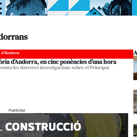
ndorrans
A
c d'Andorra
òria d’Andorra, en cinc ponències d’una hora
senta les darreres investigacions sobre el Principat
Publicitat