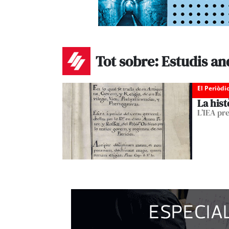
Tot sobre: Estudis a
El Periòdi
La hist
L’IEA pre