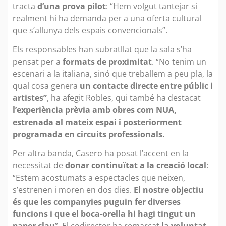
tracta
d’una prova pilot
: “Hem volgut tantejar si
realment hi ha demanda per a una oferta cultural
que s’allunya dels espais convencionals”.
Els responsables han subratllat que la sala s’ha
pensat per a
formats de proximitat
. “No tenim un
escenari a la italiana, sinó que treballem a peu pla, la
qual cosa genera
un contacte directe entre públic i
artistes”
, ha afegit Robles, qui també ha destacat
l’experiència prèvia amb obres com NUA,
estrenada al mateix espai i posteriorment
programada en circuits professionals.
Per altra banda, Casero ha posat l’accent en la
necessitat de
donar continuïtat a la creació local
:
“Estem acostumats a espectacles que neixen,
s’estrenen i moren en dos dies.
El nostre objectiu
és que les companyies puguin fer diverses
funcions i que el boca-orella hi hagi tingut un