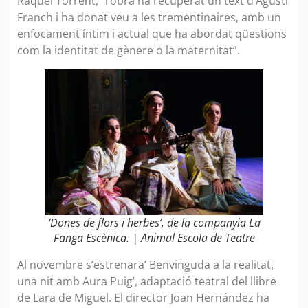
Raquel Torrent, “l’obra ha recuperat un text d’Agustí
Franch i ha donat veu a les trementinaires, amb un
enfocament íntim i actual que ha abordat qüestions
com la identitat de gènere o la maternitat”.
‘Dones de flors i herbes’, de la companyia La
Fanga Escènica. | Animal Escola de Teatre
Al novembre s’estrenara’ Benvinguda a la realitat,
una nit amb Aura Puig’, adaptació teatral del llibre
de Lara de Miguel. El director Joan Hernández ha