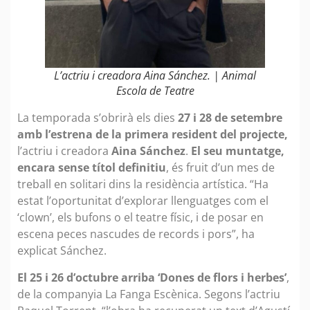
L’actriu i creadora Aina Sánchez. | Animal
Escola de Teatre
La temporada s’obrirà els dies
27 i 28 de setembre
amb l’estrena de la primera resident del projecte,
l’actriu i creadora
Aina Sánchez
.
El seu muntatge,
encara sense títol definitiu
, és fruit d’un mes de
treball en solitari dins la residència artística. “Ha
estat l’oportunitat d’explorar llenguatges com el
‘clown’, els bufons o el teatre físic, i de posar en
escena peces nascudes de records i pors”, ha
explicat Sánchez.
El 25 i 26 d’octubre arriba ‘Dones de flors i herbes’
,
de la companyia La Fanga Escènica. Segons l’actriu