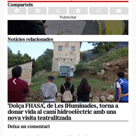
Comparteix
Publicitat
Notícies relacionades
‘Dolça FHASA’, de Les Il·luminades, torna a
La
donar vida al camí hidroelèctric amb una
am
nova visita teatralitzada
‘An
Deixa un comentari