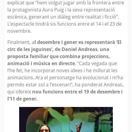
explicat que “hem volgut jugar amb la frontera entre
la protagonista Aura Puig i la seva representació
escènica, generant un diàleg entre realitat i ficció”.
L’espectacle tindrà sis funcions entre el 14 i el 23 de
novembre.
Finalment, a
l desembre i gener es representarà ‘El
circ de les joguines’, de Daniel Andreas
,
una
proposta familiar que combina projeccions,
animació i música en directe
. “Cada vegada que
l’he fet, he incorporat noves idees i he millorat les
animacions. Ara el personatge ha evolucionat i m’ha
permès estar sol a l’escenari”, ha ponderat Andreas,
qui ofereix
nou funcions entre el 19 de desembre i
l’11 de gener.