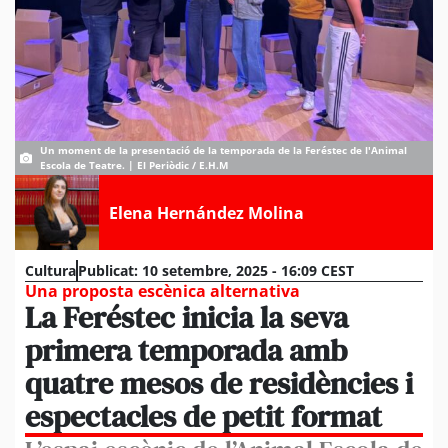
Un moment de la presentació de la temporada de la Feréstec de l'Animal
Escola de Teatre. | El Periòdic / E.H.M
Elena Hernández Molina
Cultura
Publicat:
10 setembre, 2025 - 16:09 CEST
Una proposta escènica alternativa
La Feréstec inicia la seva
primera temporada amb
quatre mesos de residències i
espectacles de petit format