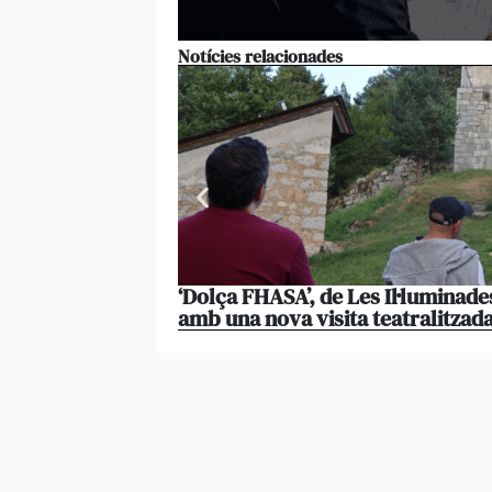
Notícies relacionades
‘Dolça FHASA’, de Les Il·luminade
amb una nova visita teatralitzad