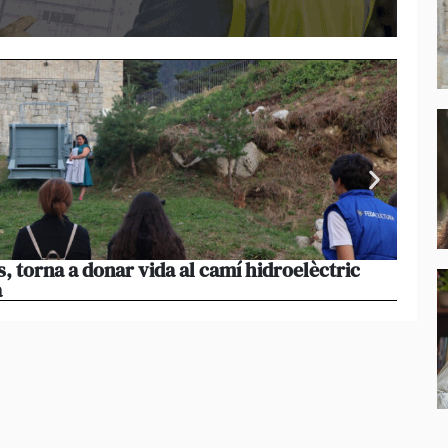
s, torna a donar vida al camí hidroelèctric
La pr
a
volum