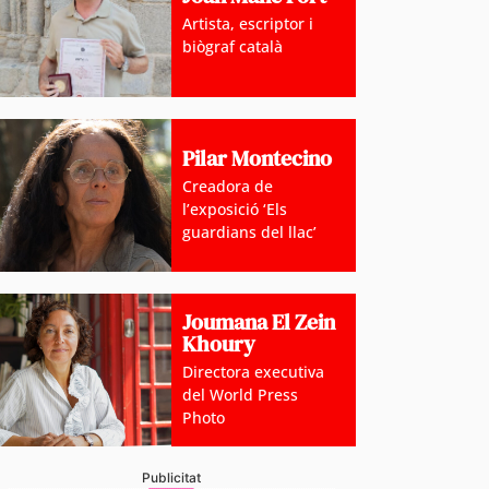
Artista, escriptor i
biògraf català
Pilar Montecino
Creadora de
l’exposició ‘Els
guardians del llac’
oblemàtica de l’habitatge, abordada amb relació a mú
 ‘Andorra i l’Habitatge’
Joumana El Zein
Khoury
Directora executiva
del World Press
Photo
Publicitat