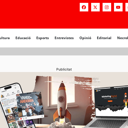
a
Educació
Esports
Entrevistes
Opinió
Editorial
Necrològiq
ultura
Educació
Esports
Entrevistes
Opinió
Editorial
Necro
Publicitat