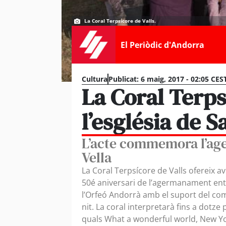
La Coral Terpsícore de Valls.
El Periòdic d'Andorra
Cultura
Publicat:
6 maig, 2017 - 02:05 CES
La Coral Terps
l’església de S
L’acte commemora l’age
Vella
La Coral Terpsícore de Valls ofereix av
50é aniversari de l’agermanament entre
l’Orfeó Andorrà amb el suport del comú
nit. La coral interpretarà fins a dotze 
quals What a wonderful world, New Yor