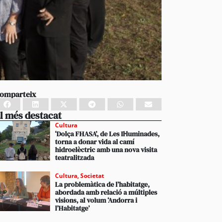
omparteix
l més destacat
Cultura
‘Dolça FHASA’, de Les Il·luminades,
torna a donar vida al camí
hidroelèctric amb una nova visita
teatralitzada
Cultura
,
Societat
La problemàtica de l’habitatge,
abordada amb relació a múltiples
visions, al volum ‘Andorra i
l’Habitatge’