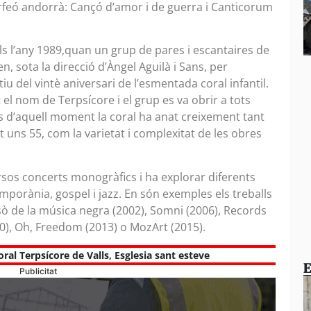
feó andorrà: Cançó d’amor i de guerra i Canticorum
ls l’any 1989,quan un grup de pares i escantaires de
en, sota la direcció d’Àngel Aguilà i Sans, per
 del vintè aniversari de l’esmentada coral infantil.
el nom de Terpsícore i el grup es va obrir a tots
es d’aquell moment la coral ha anat creixement tant
 uns 55, com la varietat i complexitat de les obres
ersos concerts monogràfics i ha explorar diferents
emporània, gospel i jazz. En són exemples els treballs
ssò de la música negra (2002), Somni (2006), Records
0), Oh, Freedom (2013) o MozArt (2015).
oral Terpsícore de Valls
,
Esglesia sant esteve
E
Publicitat