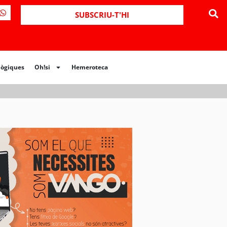
ues
Oh!si
Hemeroteca
SUBSCRIU-T'HI
lògiques
Oh!si
Hemeroteca