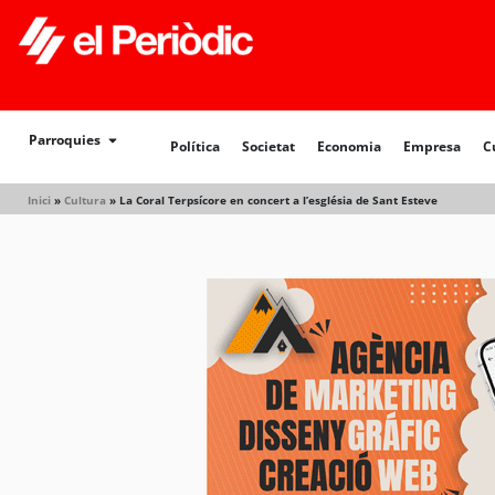
Política
Societat
Economia
Empresa
Cultur
Parroquies
Política
Societat
Economia
Empresa
C
Inici
»
Cultura
»
La Coral Terpsícore en concert a l’església de Sant Esteve