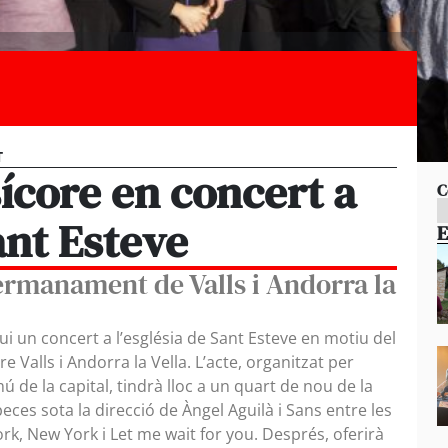
T
ícore en concert a
C
ant Esteve
E
rmanament de Valls i Andorra la
ui un concert a l’església de Sant Esteve en motiu del
 Valls i Andorra la Vella. L’acte, organitzat per
 de la capital, tindrà lloc a un quart de nou de la
peces sota la direcció de Àngel Aguilà i Sans entre les
k, New York i Let me wait for you. Després, oferirà