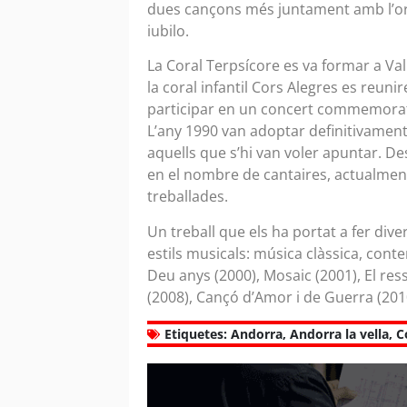
dues cançons més juntament amb l’or
iubilo.
La Coral Terpsícore es va formar a Val
la coral infantil Cors Alegres es reunir
participar en un concert commemoratiu
L’any 1990 van adoptar definitivament 
aquells que s’hi van voler apuntar. D
en el nombre de cantaires, actualment
treballades.
Un treball que els ha portat a fer div
estils musicals: música clàssica, cont
Deu anys (2000), Mosaic (2001), El re
(2008), Cançó d’Amor i de Guerra (201
Etiquetes:
Andorra
,
Andorra la vella
,
C