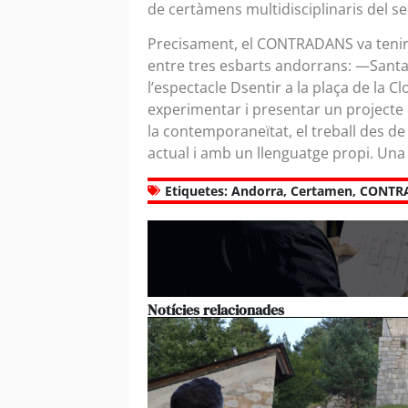
de certàmens multidisciplinaris del s
Precisament, el CONTRADANS va tenir a
entre tres esbarts andorrans: —Santa
l’espectacle Dsentir a la plaça de la C
experimentar i presentar un projecte q
la contemporaneïtat, el treball des d
actual i amb un llenguatge propi. Una
Etiquetes:
Andorra
,
Certamen
,
CONTR
Notícies relacionades