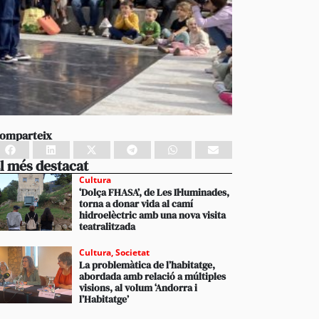
omparteix
l més destacat
Cultura
‘Dolça FHASA’, de Les Il·luminades,
torna a donar vida al camí
hidroelèctric amb una nova visita
teatralitzada
Cultura
,
Societat
La problemàtica de l’habitatge,
abordada amb relació a múltiples
visions, al volum ‘Andorra i
l’Habitatge’