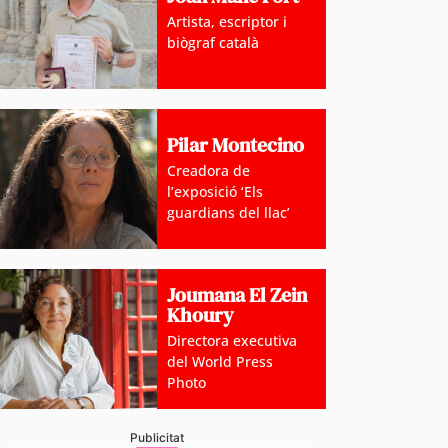
Artista, escriptor i
biògraf català
oblemàtica de l’habitatge, abordada amb relació a mú
 ‘Andorra i l’Habitatge’
Pilar Montecino
Creadora de
l’exposició ‘Els
guardians del llac’
Joumana El Zein
Khoury
Directora executiva
del World Press
Photo
Publicitat