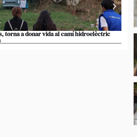
s, torna a donar vida al camí hidroelèctric
La pr
a
volum