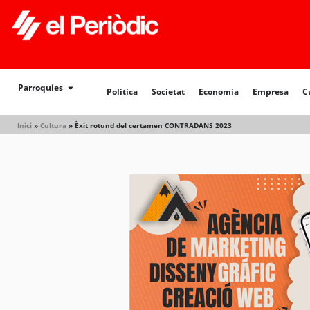
Política
Societat
Economia
Empresa
Cultur
Parroquies
Política
Societat
Economia
Empresa
C
Inici
»
Cultura
»
Èxit rotund del certamen CONTRADANS 2023