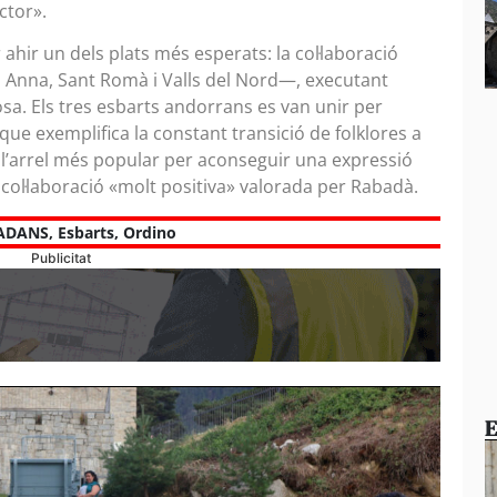
ector».
hir un dels plats més esperats: la col·laboració
 Anna, Sant Romà i Valls del Nord—, executant
losa. Els tres esbarts andorrans es van unir per
ue exemplifica la constant transició de folklores a
e l’arrel més popular per aconseguir una expressió
 col·laboració «molt positiva» valorada per Rabadà.
ADANS
,
Esbarts
,
Ordino
Publicitat
E