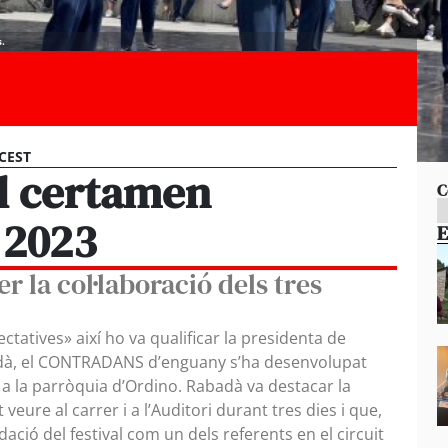
s.
 CEST
el certamen
C
2023
E
er la col·laboració dels tres
ctatives» així ho va qualificar la presidenta de
abadà, el CONTRADANS d’enguany s’ha desenvolupat
a la parròquia d’Ordino. Rabadà va destacar la
veure al carrer i a l’Auditori durant tres dies i que,
ació del festival com un dels referents en el circuit