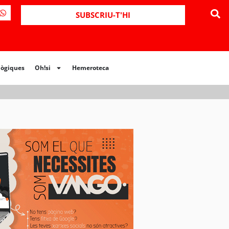
ues
Oh!si
Hemeroteca
SUBSCRIU-T'HI
lògiques
Oh!si
Hemeroteca