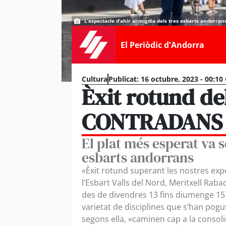
L’espectacle d’ahir al migdia dels tres esbarts andorran
El Periòdic d'Andorra
Cultura
Publicat:
16 octubre, 2023 - 00:10
Èxit rotund d
CONTRADANS 
El plat més esperat va s
esbarts andorrans
«Èxit rotund superant les nostres expe
l’Esbart Valls del Nord, Meritxell R
des de divendres 13 fins diumenge 15 
varietat de disciplines que s’han pogut 
segons ella, «caminen cap a la consolid