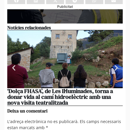
Publicitat
Notícies relacionades
‘Dolça FHASA’, de Les Il·luminades, torna a
La
donar vida al camí hidroelèctric amb una
am
nova visita teatralitzada
‘An
Deixa un comentari
L'adreça electrònica no es publicarà.
Els camps necessaris
estan marcats amb
*