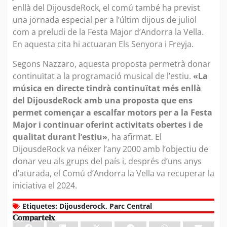
enllà del DijousdeRock, el comú també ha previst
una jornada especial per a l’últim dijous de juliol
com a preludi de la Festa Major d’Andorra la Vella.
En aquesta cita hi actuaran Els Senyora i Freyja.
Segons Nazzaro, aquesta proposta permetrà donar
continuïtat a la programació musical de l’estiu.
«La
música en directe tindrà continuïtat més enllà
del DijousdeRock amb una proposta que ens
permet començar a escalfar motors per a la Festa
Major i continuar oferint activitats obertes i de
qualitat durant l’estiu»
, ha afirmat. El
DijousdeRock va néixer l’any 2000 amb l’objectiu de
donar veu als grups del país i, després d’uns anys
d’aturada, el Comú d’Andorra la Vella va recuperar la
iniciativa el 2024.
Etiquetes:
Dijousderock
,
Parc Central
Comparteix