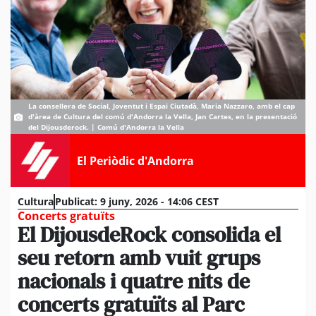
La consellera de Social, Joventut i Espai Ciutadà, Maria Nazzaro, amb el cap
d'àrea de Cultura del comú d'Andorra la Vella, Jan Cartes, en la presentació
del Dijousderock. | Comú d'Andorra la Vella
El Periòdic d'Andorra
Cultura
Publicat:
9 juny, 2026 - 14:06 CEST
Concerts gratuïts
El DijousdeRock consolida el
seu retorn amb vuit grups
nacionals i quatre nits de
concerts gratuïts al Parc