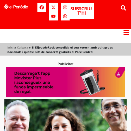
SUBSCRIU-
T'HI
Inici
»
Cultura
»
El DijousdeRock consolida el seu retorn amb vuit grups
nacionals i quatre nits de concerts gratuïts al Parc Central
Publicitat