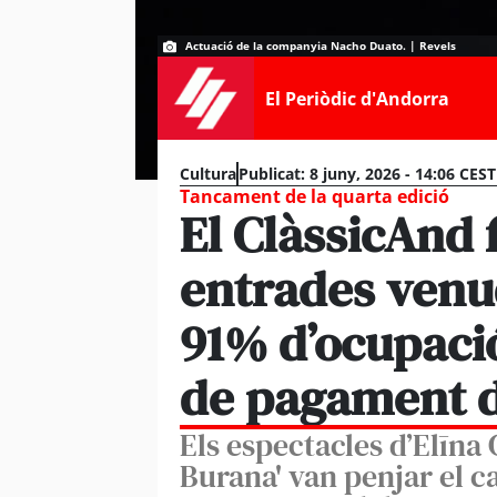
Actuació de la companyia Nacho Duato. | Revels
El Periòdic d'Andorra
Cultura
Publicat:
8 juny, 2026 - 14:06 CEST
Tancament de la quarta edició
El ClàssicAnd 
entrades venud
91% d’ocupació
de pagament 
Els espectacles d’Elīna
Burana' van penjar el c