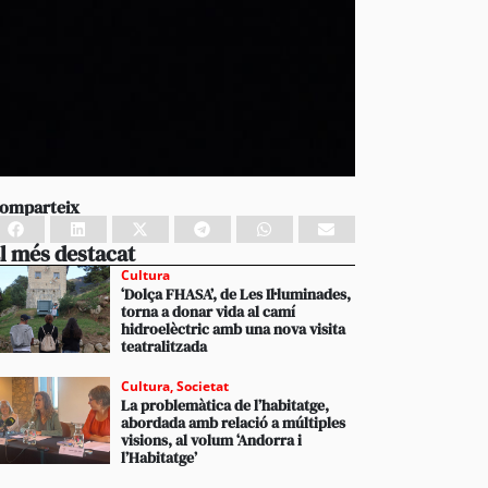
omparteix
l més destacat
Cultura
‘Dolça FHASA’, de Les Il·luminades,
torna a donar vida al camí
hidroelèctric amb una nova visita
teatralitzada
Cultura
,
Societat
La problemàtica de l’habitatge,
abordada amb relació a múltiples
visions, al volum ‘Andorra i
l’Habitatge’