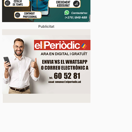
Publicitat
oblemàtica de l’habitatge, abordada amb relació a mú
 ‘Andorra i l’Habitatge’