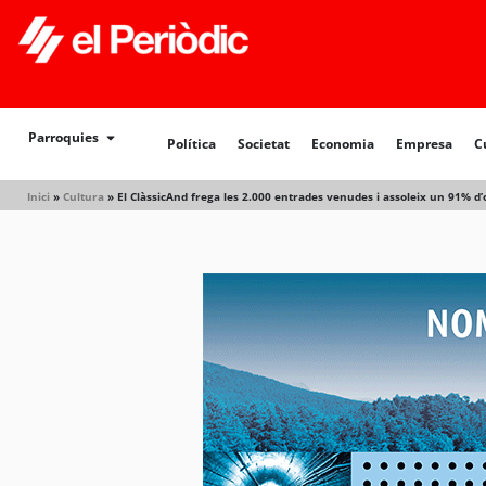
Política
Societat
Economia
Empresa
Cultur
Parroquies
Política
Societat
Economia
Empresa
C
Inici
»
Cultura
»
El ClàssicAnd frega les 2.000 entrades venudes i assoleix un 91% 