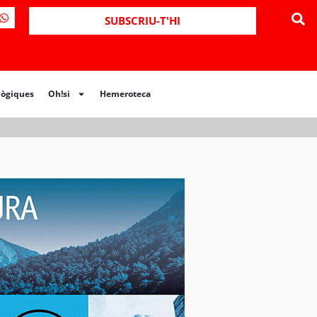
ues
Oh!si
Hemeroteca
SUBSCRIU-T'HI
lògiques
Oh!si
Hemeroteca