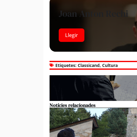
Joan Anton Rechi
Llegir
Etiquetes:
Classicand
,
Cultura
Notícies relacionades