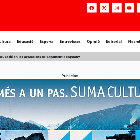
a
Educació
Esports
Entrevistes
Opinió
Editorial
Necrològiq
ultura
Educació
Esports
Entrevistes
Opinió
Editorial
Necro
d’ocupació en les actuacions de pagament d’enguany
Publicitat