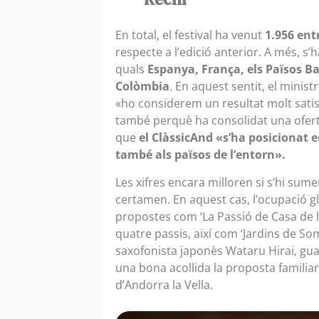
En total, el festival ha venut
1.956 en
respecte a l’edició anterior. A més, s
quals
Espanya, França, els Països Bai
Colòmbia
. En aquest sentit, el minis
«ho considerem un resultat molt satis
també perquè ha consolidat una oferta c
que
el ClàssicAnd «s’ha posicionat
també als països de l’entorn».
Les xifres encara milloren si s’hi sum
certamen. En aquest cas, l’ocupació gl
propostes com ‘La Passió de Casa de la 
quatre passis, així com ‘Jardins de Somn
saxofonista japonès Wataru Hirai, gua
una bona acollida la proposta familiar 
d’Andorra la Vella.