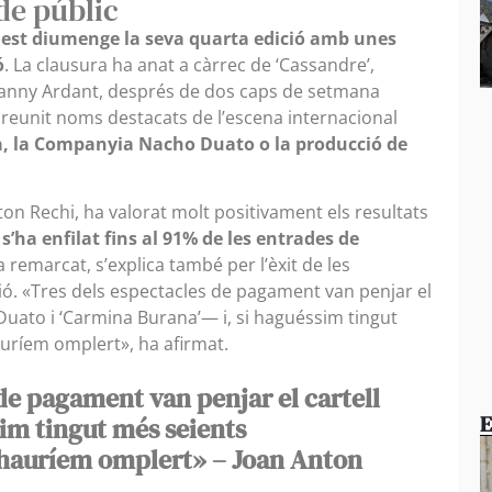
de públic
quest diumenge la seva quarta edició amb unes
ó
. La clausura ha anat a càrrec de ‘Cassandre’,
 Fanny Ardant, després de dos caps de setmana
eunit noms destacats de l’escena internacional
a, la Companyia Nacho Duato o la producció de
Anton Rechi, ha valorat molt positivament els resultats
s’ha enfilat fins al 91% de les entrades de
remarcat, s’explica també per l’èxit de les
ó. «Tres dels espectacles de pagament van penjar el
uato i ‘Carmina Burana’— i, si haguéssim tingut
uríem omplert», ha afirmat.
de pagament van penjar el cartell
E
sim tingut més seients
 hauríem omplert» – Joan Anton