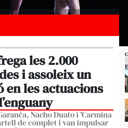
C
frega les 2.000
E
es i assoleix un
 en les actuacions
d’enguany
 Garanča, Nacho Duato i 'Carmina
artell de complet i van impulsar