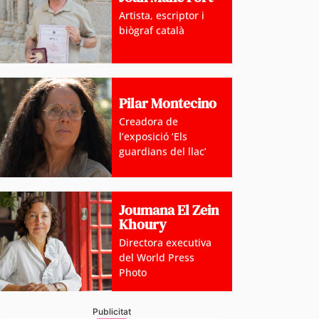
Artista, escriptor i
biògraf català
Pilar Montecino
Creadora de
l’exposició ‘Els
guardians del llac’
Joumana El Zein
Khoury
Directora executiva
del World Press
Photo
Publicitat