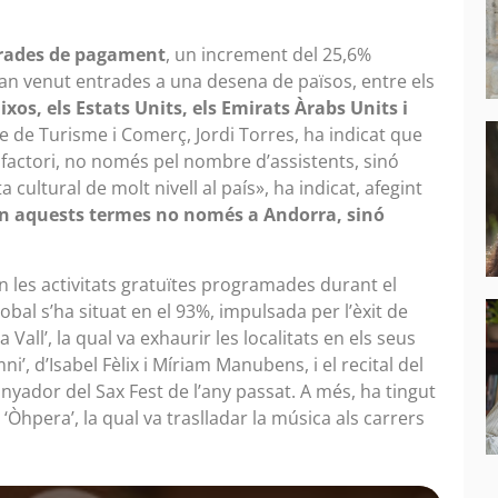
trades de pagament
, un increment del 25,6%
’han venut entrades a una desena de països, entre els
xos, els Estats Units, els Emirats Àrabs Units i
tre de Turisme i Comerç, Jordi Torres, ha indicat que
factori, no només pel nombre d’assistents, sinó
ultural de molt nivell al país», ha indicat, afegint
 en aquests termes no només a Andorra, sinó
en les activitats gratuïtes programades durant el
obal s’ha situat en el 93%, impulsada per l’èxit de
Vall’, la qual va exhaurir les localitats en els seus
i’, d’Isabel Fèlix i Míriam Manubens, i el recital del
nyador del Sax Fest de l’any passat. A més, ha tingut
‘Òhpera’, la qual va traslladar la música als carrers