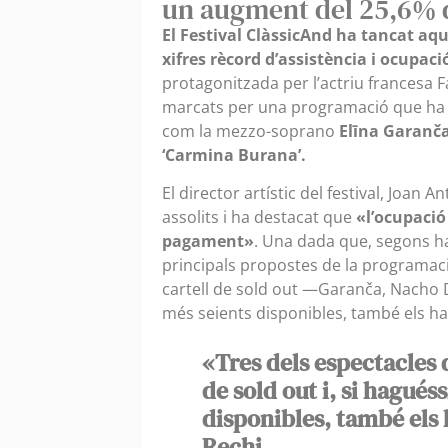
un augment del 25,6% 
El Festival ClàssicAnd ha tancat a
xifres rècord d’assistència i ocupaci
protagonitzada per l’actriu francesa
marcats per una programació que ha r
com la mezzo-soprano
Elīna Garanč
‘Carmina Burana’.
El director artístic del festival, Joan 
assolits i ha destacat que
«l’ocupació 
pagament»
. Una dada que, segons ha 
principals propostes de la programaci
cartell de sold out —Garanča, Nacho D
més seients disponibles, també els ha
«Tres dels espectacles 
de sold out i, si hagués
disponibles, també els
Rechi