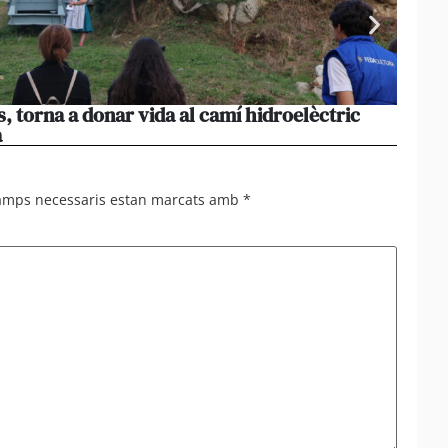
s, torna a donar vida al camí hidroelèctric
La pr
a
volum
camps necessaris estan marcats amb
*