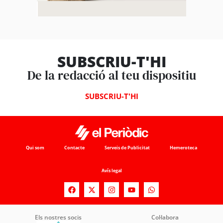
SUBSCRIU-T'HI
De la redacció al teu dispositiu
SUBSCRIU-T'HI
Qui som
Contacte
Serveis de Publicitat
Hemeroteca
Avís legal
Els nostres socis
Col·labora