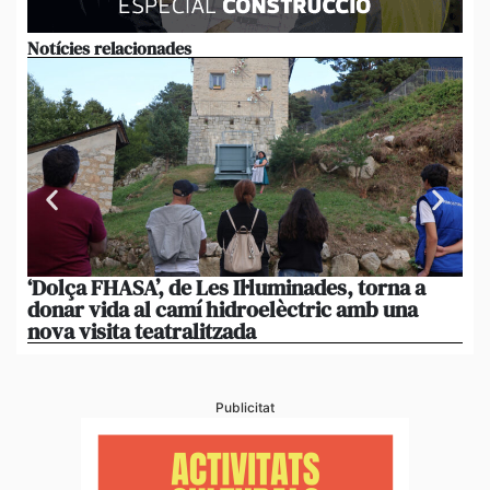
Notícies relacionades
‘Dolça FHASA’, de Les Il·luminades, torna a
La
donar vida al camí hidroelèctric amb una
am
nova visita teatralitzada
‘An
Publicitat