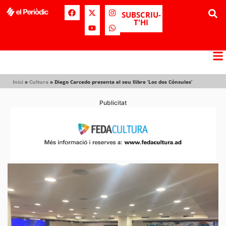
SUBSCRIU-
T'HI
Inici
»
Cultura
»
Diego Carcedo presenta el seu llibre ‘Los dos Cónsules’
Publicitat