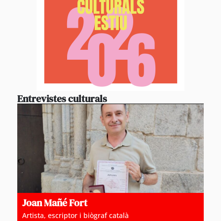
Entrevistes culturals
Joan Mañé Fort
Artista, escriptor i biògraf català