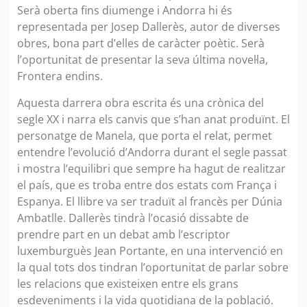
Serà oberta fins diumenge i Andorra hi és
representada per Josep Dallerès, autor de diverses
obres, bona part d’elles de caràcter poètic. Serà
l’oportunitat de presentar la seva última novel·la,
Frontera endins.
Aquesta darrera obra escrita és una crònica del
segle XX i narra els canvis que s’han anat produïnt. El
personatge de Manela, que porta el relat, permet
entendre l’evolució d’Andorra durant el segle passat
i mostra l’equilibri que sempre ha hagut de realitzar
el país, que es troba entre dos estats com França i
Espanya. El llibre va ser traduït al francès per Dúnia
Ambatlle. Dallerès tindrà l’ocasió dissabte de
prendre part en un debat amb l’escriptor
luxemburguès Jean Portante, en una intervenció en
la qual tots dos tindran l’oportunitat de parlar sobre
les relacions que existeixen entre els grans
esdeveniments i la vida quotidiana de la població.