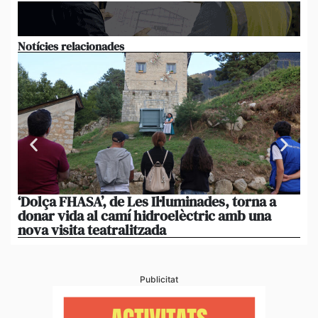
Notícies relacionades
‘Dolça FHASA’, de Les Il·luminades, torna a
La
donar vida al camí hidroelèctric amb una
am
nova visita teatralitzada
‘An
Publicitat