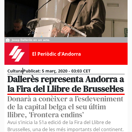
Josep Dallerès en un acte.
El Periòdic d'Andorra
Cultura
Publicat:
5 març, 2020 - 03:03 CET
Dallerès representa Andorra a
la Fira del Llibre de Brussel·les
Donarà a conèixer a l’esdeveniment
de la capital belga el seu últim
llibre, ‘Frontera endins’
Avui s’inicia la 51a edició de la Fira del Llibre de
Brussel·les, una de les més importants del continent.