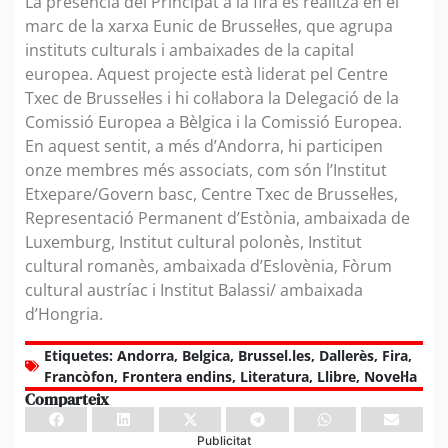
La presència del Principat a la fira es realitza en el
marc de la xarxa Eunic de Brussel·les, que agrupa
instituts culturals i ambaixades de la capital
europea. Aquest projecte està liderat pel Centre
Txec de Brussel·les i hi col·labora la Delegació de la
Comissió Europea a Bèlgica i la Comissió Europea.
En aquest sentit, a més d’Andorra, hi participen
onze membres més associats, com són l’Institut
Etxepare/Govern basc, Centre Txec de Brussel·les,
Representació Permanent d’Estònia, ambaixada de
Luxemburg, Institut cultural polonès, Institut
cultural romanès, ambaixada d’Eslovènia, Fòrum
cultural austríac i Institut Balassi/ ambaixada
d’Hongria.
Etiquetes:
Andorra
,
Belgica
,
Brussel.les
,
Dallerès
,
Fira
,
Francòfon
,
Frontera endins
,
Literatura
,
Llibre
,
Novel·la
Comparteix
Publicitat