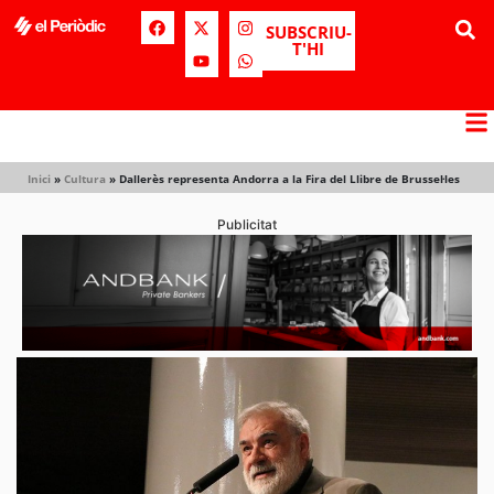
SUBSCRIU-
T'HI
Inici
»
Cultura
»
Dallerès representa Andorra a la Fira del Llibre de Brussel·les
Publicitat