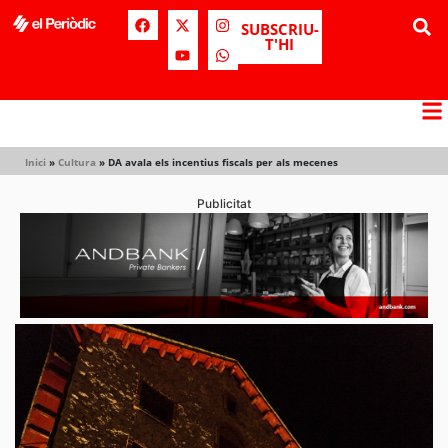
SUBSCRIU-
T'HI
Inici
»
Cultura
»
DA avala els incentius fiscals per als mecenes
Publicitat