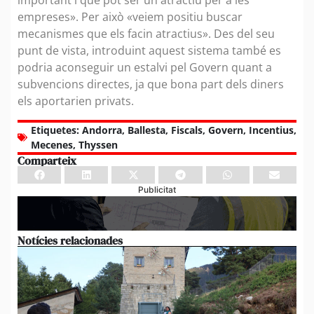
important i que pot ser un atractiu per a les
empreses». Per això «veiem positiu buscar
mecanismes que els facin atractius». Des del seu
punt de vista, introduint aquest sistema també es
podria aconseguir un estalvi pel Govern quant a
subvencions directes, ja que bona part dels diners
els aportarien privats.
Etiquetes:
Andorra
,
Ballesta
,
Fiscals
,
Govern
,
Incentius
,
Mecenes
,
Thyssen
Comparteix
Publicitat
Notícies relacionades