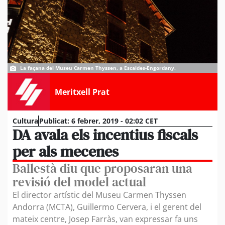
La façana del Museu Carmen Thyssen, a Escaldes-Engordany.
Meritxell Prat
Cultura
Publicat:
6 febrer, 2019 - 02:02 CET
DA avala els incentius fiscals
per als mecenes
Ballestà diu que proposaran una
revisió del model actual
El director artístic del Museu Carmen Thyssen
Andorra (MCTA), Guillermo Cervera, i el gerent del
mateix centre, Josep Farràs, van expressar fa uns