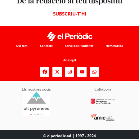
De la redacció al teu dispositiu
SUBSCRIU-T'HI
Qui som
Contacte
Serveis de Publicitat
Hemeroteca
Avís legal
Els nostres socis
Col·labora
© elperiodic.ad | 1997 - 2024