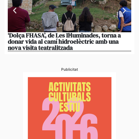
‘Dolça FHASA’, de Les Il·luminades, torna a
La
donar vida al camí hidroelèctric amb una
am
nova visita teatralitzada
‘An
Publicitat