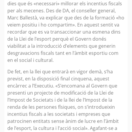
dies que és «necessari» millorar els incentius fiscals
per als mecenes. Des de DA, el conseller general,
Marc Ballestà, va explicar que des de la formació «ho
veiem positiu i ho compartim». En aquest sentit va
recordar que es va transaccionar una esmena dins
de la Llei de l’esport perquè el Govern donés
viabilitat a la introducció d’elements que generin
desgravacions fiscals tant en l’àmbit esportiu com
en el social i cultural.
De fet, en la llei que entrarà en vigor demà, s’ha
previst, en la disposició final cinquena, aquest
encàrrec a l’Executiu. «S’encomana al Govern que
presenti un projecte de modificació de la Llei de
l’Impost de Societats i de la llei de l’Impost de la
renda de les persones físiques, on s’introdueixin
incentius fiscals a les societats i empreses que
patrocinen entitats sense ànim de lucre en l’àmbit
de l’esport, la cultura i l’acció social». Agafant-se a