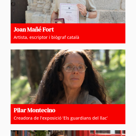
Joan Mañé Fort
Artista, escriptor i biògraf català
Pilar Montecino
Creadora de l’exposició ‘Els guardians del llac’