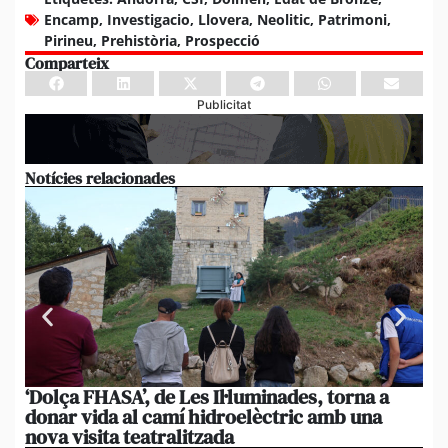
Encamp
,
Investigacio
,
Llovera
,
Neolitic
,
Patrimoni
,
Pirineu
,
Prehistòria
,
Prospecció
Comparteix
Publicitat
Notícies relacionades
‘Dolça FHASA’, de Les Il·luminades, torna a
La
donar vida al camí hidroelèctric amb una
am
nova visita teatralitzada
‘An