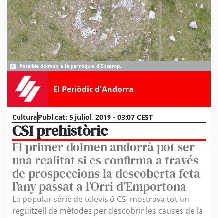
Possible dolmen a la parròquia d’Encamp.
El Periòdic d'Andorra
Cultura
Publicat:
5 juliol, 2019 - 03:07 CEST
CSI prehistòric
El primer dolmen andorrà pot ser
una realitat si es confirma a través
de prospeccions la descoberta feta
l’any passat a l’Orri d’Emportona
La popular sèrie de televisió CSI mostrava tot un
reguitzell de mètodes per descobrir les causes de la