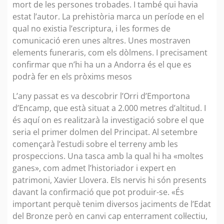
mort de les persones trobades. I també qui havia
estat l’autor. La prehistòria marca un període en el
qual no existia l’escriptura, i les formes de
comunicació eren unes altres. Unes mostraven
elements funeraris, com els dòlmens. I precisament
confirmar que n’hi ha un a Andorra és el que es
podrà fer en els pròxims mesos
L’any passat es va descobrir l’Orri d’Emportona
d’Encamp, que està situat a 2.000 metres d’altitud. I
és aquí on es realitzarà la investigació sobre el que
seria el primer dolmen del Principat. Al setembre
començarà l’estudi sobre el terreny amb les
prospeccions. Una tasca amb la qual hi ha «moltes
ganes», com admet l’historiador i expert en
patrimoni, Xavier Llovera. Els nervis hi són presents
davant la confirmació que pot produir-se. «És
important perquè tenim diversos jaciments de l’Edat
del Bronze però en canvi cap enterrament col·lectiu,