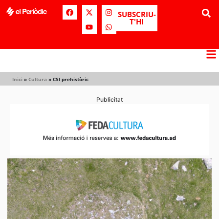
SUBSCRIU-
T'HI
Inici
»
Cultura
»
CSI prehistòric
Publicitat