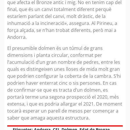
que afecta el Bronze antic i mig. No en tenim cap del
final, que és un canvi totalment diferent perquè
estaríem parlant del canvi, molt dràstic, de la
inhumació a la incineració», assegura. Al Pirineu, a
força alçada, se n’han trobat diferents, però mai a
Andorra.
El presumible dolmen és un túmul de grans
dimensions i planta circular, conformat per
l’acumulació d’un gran nombre de pedres, entre les
quals es distingeixen unes lloses de mida molt gran
que podrien configurar la coberta de la cambra. S’hi
podrien haver enterrat cinc o sis persones. En cas
de confirmar-se que es tracta d’un dolmen, es
portarà terme una segona prospecció el 2020, més
extensa, i que es podria allargar el 2021. De moment
tocarà esperar un parell de mesos per començar a
saber que amaga aquesta estructura.
Etiquetes:
Andorra
,
CSI
,
Dolmen
,
Edat de Bronze
,