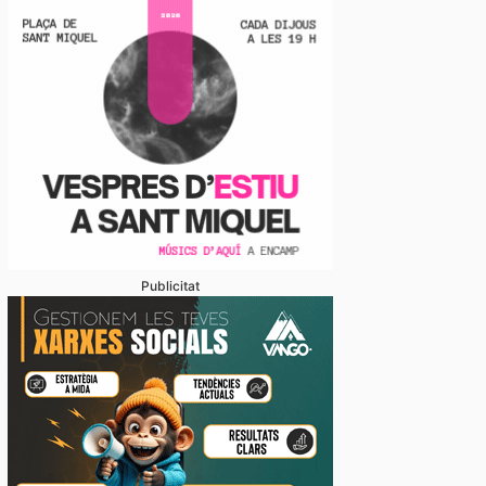
Publicitat
oblemàtica de l’habitatge, abordada amb relació a mú
 ‘Andorra i l’Habitatge’