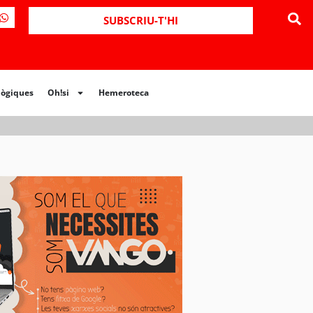
ues
Oh!si
Hemeroteca
SUBSCRIU-T'HI
lògiques
Oh!si
Hemeroteca