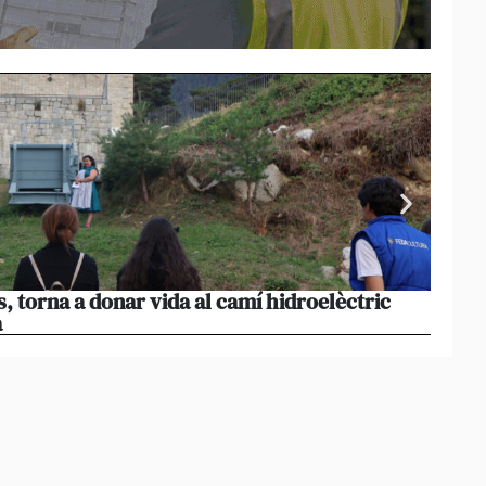
s, torna a donar vida al camí hidroelèctric
La pr
a
volum