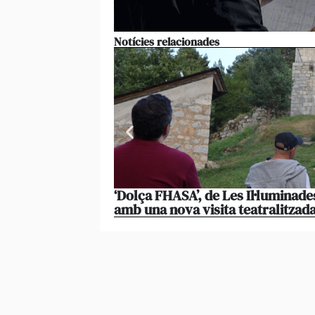
Notícies relacionades
‘Dolça FHASA’, de Les Il·luminade
amb una nova visita teatralitzad