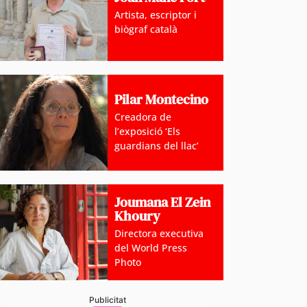
Artista, escriptor i
biògraf català
Pilar Montecino
Creadora de
l’exposició ‘Els
guardians del llac’
Joumana El Zein
Khoury
Directora executiva
del World Press
Photo
Publicitat