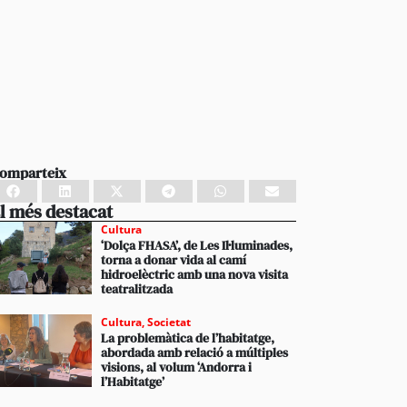
omparteix
l més destacat
Cultura
‘Dolça FHASA’, de Les Il·luminades,
torna a donar vida al camí
hidroelèctric amb una nova visita
teatralitzada
Cultura
,
Societat
La problemàtica de l’habitatge,
abordada amb relació a múltiples
visions, al volum ‘Andorra i
l’Habitatge’