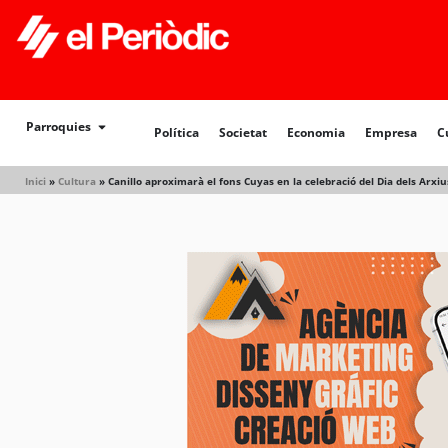
Política
Societat
Economia
Empresa
Cultur
Parroquies
Política
Societat
Economia
Empresa
C
Inici
»
Cultura
»
Canillo aproximarà el fons Cuyas en la celebració del Dia dels Arxiu