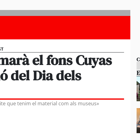
ST
marà el fons Cuyas
C
ó del Dia dels
E
te que tenim el material com als museus»