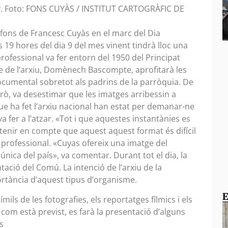
ny. Foto: FONS CUYÀS / INSTITUT CARTOGRÀFIC DE
 fons de Francesc Cuyàs en el marc del Dia
s 19 hores del dia 9 del mes vinent tindrà lloc una
professional va fer entorn del 1950 del Principat
le de l’arxiu, Domènech Bascompte, aprofitarà les
ocumental sobretot als padrins de la parròquia. De
ò, va desestimar que les imatges arribessin a
que ha fet l’arxiu nacional han estat per demanar-ne
 va fer a l’atzar. «Tot i que aquestes instantànies es
 tenir en compte que aquest aquest format és difícil
l professional. «Cuyas ofereix una imatge del
única del país», va comentar. Durant tot el dia, la
ació del Comú. La intenció de l’arxiu de la
rtància d’aquest tipus d’organisme.
E
mils de les fotografies, els reportatges fílmics i els
 com està previst, es farà la presentació d’alguns
s