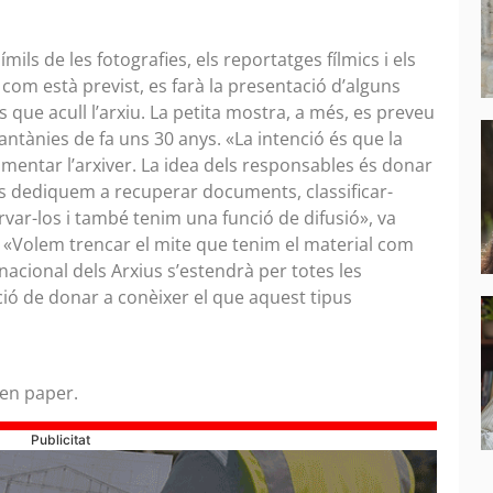
mils de les fotografies, els reportatges fílmics i els
 com està previst, es farà la presentació d’alguns
s que acull l’arxiu. La petita mostra, a més, es preveu
tantànies de fa uns 30 anys. «La intenció és que la
comentar l’arxiver. La idea dels responsables és donar
Ens dediquem a recuperar documents, classificar-
ervar-los i també tenim una funció de difusió», va
: «Volem trencar el mite que tenim el material com
rnacional dels Arxius s’estendrà per totes les
ció de donar a conèixer el que aquest tipus
 en paper.
Publicitat