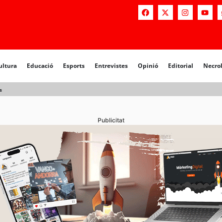
a
Educació
Esports
Entrevistes
Opinió
Editorial
Necrològiq
ultura
Educació
Esports
Entrevistes
Opinió
Editorial
Necro
s
Publicitat