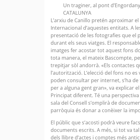
Un traginer, al pont d’Engorda
CATALUNYA
L’arxiu de Canillo pretén aproximar el
Internacional d’aquestes entitats. A le
presentació de les fotografies que el 
durant els seus viatges. El responsab
imatges fer acostar tot aquest fons d
tota manera, el mateix Bascompte, per
trepitjar sòl andorrà. «Els contactes 
l’autorització. L’elecció del fons no es
poden consultar per internet, s’ha de
per a alguna gent gran», va explicar e
Principat diferent. Té una perspectiva 
sala del Consell s’omplirà de document
parròquia és donar a conèixer la impo
El públic que s’acosti podrà veure facsí
documents escrits. A més, si tot va tal
dels llibre d’actes i comptes més antic