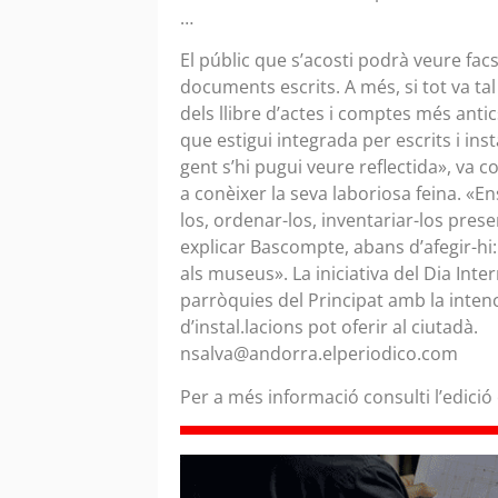
…
El públic que s’acosti podrà veure facsí
documents escrits. A més, si tot va tal
dels llibre d’actes i comptes més antic
que estigui integrada per escrits i ins
gent s’hi pugui veure reflectida», va 
a conèixer la seva laboriosa feina. «
los, ordenar-los, inventariar-los pres
explicar Bascompte, abans d’afegir-hi
als museus». La iniciativa del Dia Inte
parròquies del Principat amb la inten
d’instal.lacions pot oferir al ciutadà.
nsalva@andorra.elperiodico.com
Per a més informació consulti l’edició