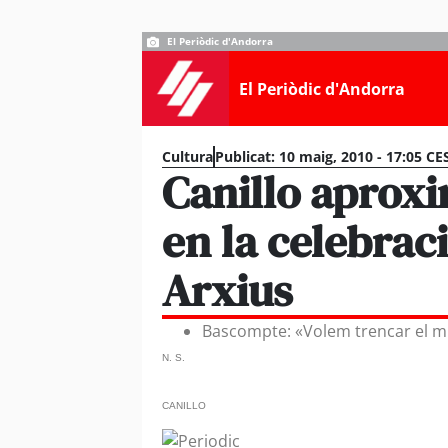
El Periòdic d'Andorra
El Periòdic d'Andorra
Cultura
Publicat:
10 maig, 2010 - 17:05 CE
Canillo aproxi
en la celebraci
Arxius
Bascompte: «Volem trencar el mi
N. S.
CANILLO