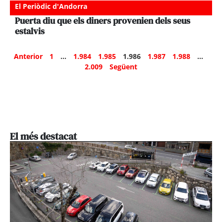
El Periòdic d'Andorra
Puerta diu que els diners provenien dels seus
estalvis
Anterior
1
…
1.984
1.985
1.986
1.987
1.988
…
2.009
Següent
El més destacat