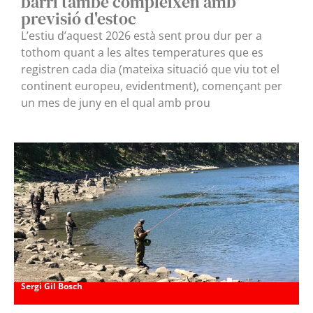
barri també compleixen amb
previsió d'estoc
L’estiu d’aquest 2026 està sent prou dur per a
tothom quant a les altes temperatures que es
registren cada dia (mateixa situació que viu tot el
continent europeu, evidentment), començant per
un mes de juny en el qual amb prou
Sergi Gil Bosch