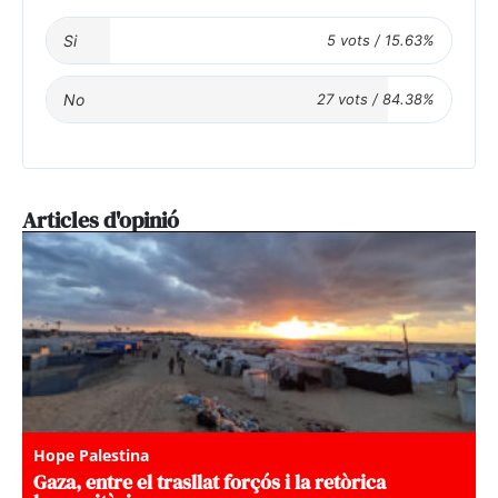
Si
No
Articles d'opinió
Hope Palestina
Gaza, entre el trasllat forçós i la retòrica