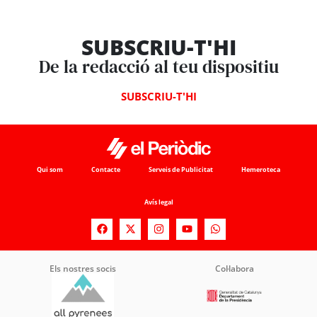
SUBSCRIU-T'HI
De la redacció al teu dispositiu
SUBSCRIU-T'HI
Qui som
Contacte
Serveis de Publicitat
Hemeroteca
Avís legal
Els nostres socis
Col·labora