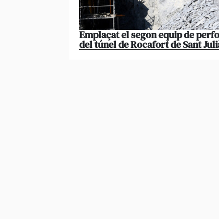
Emplaçat el segon equip de perfor
del túnel de Rocafort de Sant Juli