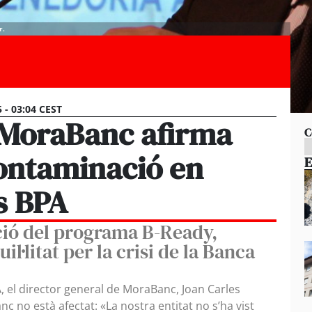
r.
5 - 03:04 CEST
e MoraBanc afirma
C
contaminació en
E
as BPA
ció del programa B-Ready,
l·litat per la crisi de la Banca
, el director general de MoraBanc, Joan Carles
c no està afectat: «La nostra entitat no s’ha vist