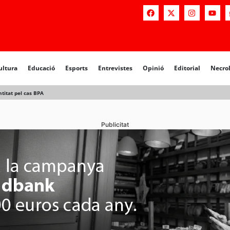
a
Educació
Esports
Entrevistes
Opinió
Editorial
Necrològiq
ultura
Educació
Esports
Entrevistes
Opinió
Editorial
Necro
titat pel cas BPA
Publicitat