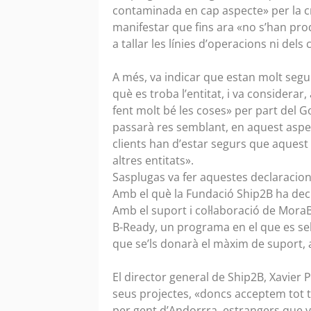
contaminada en cap aspecte» per la cri
manifestar que fins ara «no s’han pro
a tallar les línies d’operacions ni dels 
A més, va indicar que estan molt segur
què es troba l’entitat, i va considerar
fent molt bé les coses» per part del 
passarà res semblant, en aquest asp
clients han d’estar segurs que aquest 
altres entitats».
Sasplugas va fer aquestes declaracions
Amb el què la Fundació Ship2B ha dec
Amb el suport i col·laboració de MoraB
B-Ready, un programa en el que es sele
que se’ls donarà el màxim de suport,
El director general de Ship2B, Xavier
seus projectes, «doncs acceptem tot ti
per gent d’Andorrra, estrangers que vu