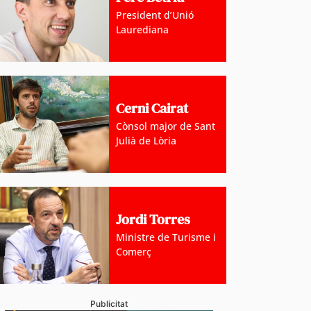
President d’Unió
Laurediana
Cerni Cairat
Cònsol major de Sant
Julià de Lòria
Jordi Torres
Ministre de Turisme i
Comerç
Publicitat