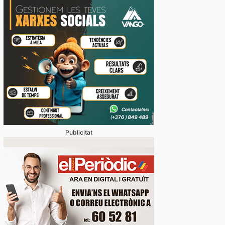
ella apel·la al seny per mantenir una correlació entr
ible i l’arribada de nouvinguts
Publicitat