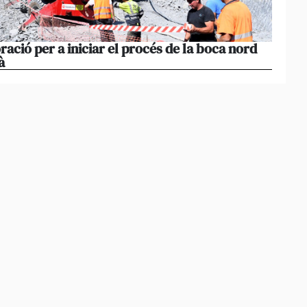
ació per a iniciar el procés de la boca nord
Martic
à
dispon