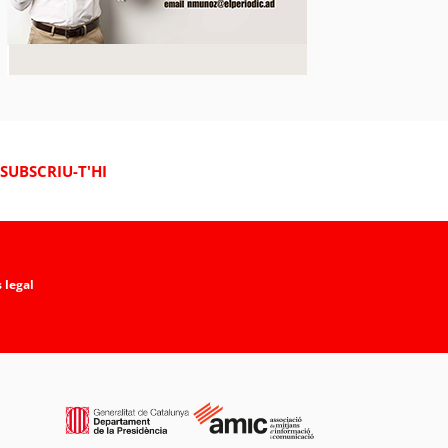
SUBSCRIU-T'HI
 legal