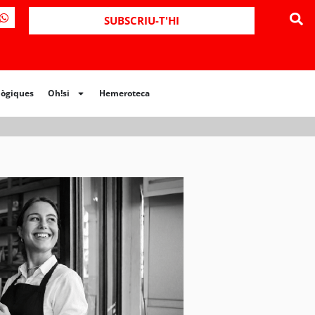
ues
Oh!si
Hemeroteca
SUBSCRIU-T'HI
lògiques
Oh!si
Hemeroteca