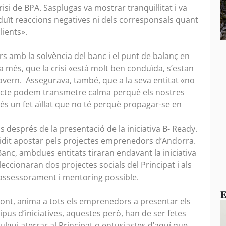
si de BPA. Sasplugas va mostrar tranquil·litat i va
duït reaccions negatives ni dels corresponsals quant
clients».
s amb la solvència del banc i el punt de balanç en
, a més, que la crisi «està molt ben conduïda, s’estan
Govern. Assegurava, també, que a la seva entitat «no
ecte podem transmetre calma perquè els nostres
és un fet aïllat que no té perquè propagar-se en
 després de la presentació de la iniciativa B- Ready.
idit apostar pels projectes emprenedors d’Andorra.
anc, ambdues entitats tiraran endavant la iniciativa
ccionaran dos projectes socials del Principat i als
 assessorament i mentoring possible.
E
 Pont, anima a tots els emprenedors a presentar els
pus d’iniciatives, aquestes però, han de ser fetes
lgui aterrar al Principat o entusiastes d’aquí que