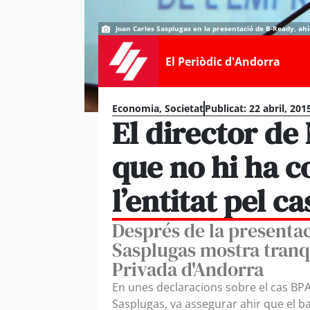
Joan Carles Sasplugas en la presentació de B-Ready, ahi
El Periòdic d'Andorra
Economia
,
Societat
Publicat:
22 abril, 201
El director d
que no hi ha 
l’entitat pel c
Després de la presenta
Sasplugas mostra tranqui
Privada d'Andorra
En unes declaracions sobre el cas BPA
Sasplugas, va assegurar ahir que el ban