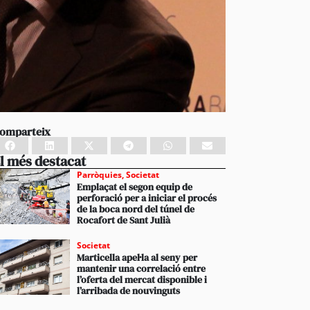
omparteix
l més destacat
Parròquies
,
Societat
Emplaçat el segon equip de
perforació per a iniciar el procés
de la boca nord del túnel de
Rocafort de Sant Julià
Societat
Marticella apel·la al seny per
mantenir una correlació entre
l’oferta del mercat disponible i
l’arribada de nouvinguts