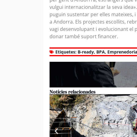
vulgui internacionalitzar la seva idea
puguin sustentar per elles mateixes, 
a Andorra. Els projectes escollits, re
vagi desenvolupant i evolucionant el 
donar també suport financer.
Etiquetes:
B-ready
,
BPA
,
Emprenedori
Notícies relacionades