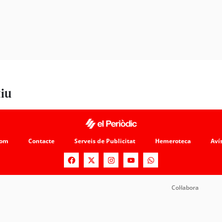
tiu
som
Contacte
Serveis de Publicitat
Hemeroteca
Avís
Col·labora