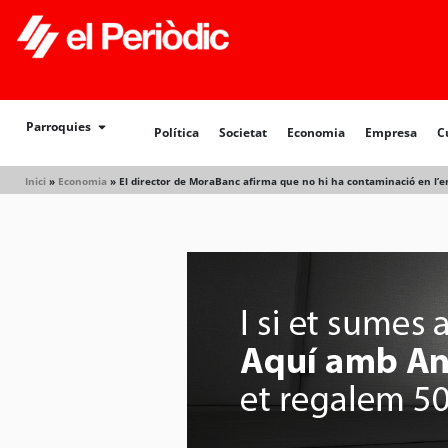
Política
Societat
Economia
Empresa
Cultur
Parroquies
Política
Societat
Economia
Empresa
C
Inici
»
Economia
»
El director de MoraBanc afirma que no hi ha contaminació en l’en