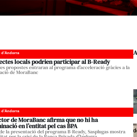
A
c d'Andorra
ectes locals podrien participar al B-Ready
les propostes entraran al programa d'acceleració gràcies a la
ració de MoraBanc
c d'Andorra
ector de MoraBanc afirma que no hi ha
nació en l’entitat pel cas BPA
de la presentació del programa B-Ready, Sasplugas mostra
litat per la crisi de la Banca Privada d'Andorra