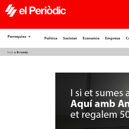
Política
Societat
Economia
Empresa
Cultur
Parroquies
Política
Societat
Economia
Empresa
C
Inici
»
B-ready