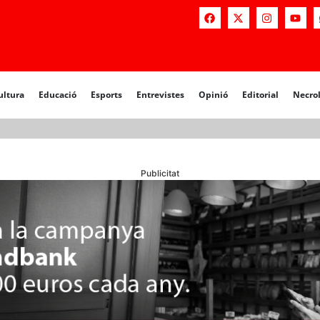
a
Educació
Esports
Entrevistes
Opinió
Editorial
Necrològiq
ultura
Educació
Esports
Entrevistes
Opinió
Editorial
Necro
Publicitat