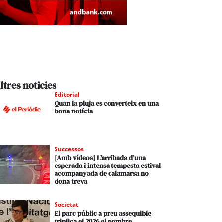
ltres noticies
Editorial
Quan la pluja es converteix en una
bona notícia
Successos
[Amb vídeos] L’arribada d’una
esperada i intensa tempesta estival
acompanyada de calamarsa no
dona treva
Societat
El parc públic a preu assequible
triplica el 2026 el nombre