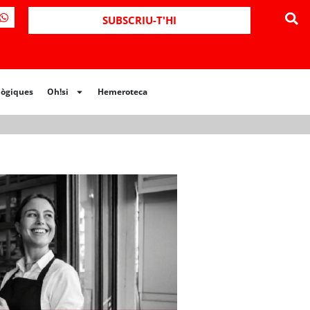
ues
Oh!si
Hemeroteca
SUBSCRIU-T'HI
lògiques
Oh!si
Hemeroteca