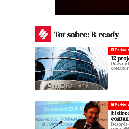
Tot sobre: B-ready
El Periòdi
12 proj
Dues de 
col·labo
El Periòdi
El dir
contami
Després 
tranquil·