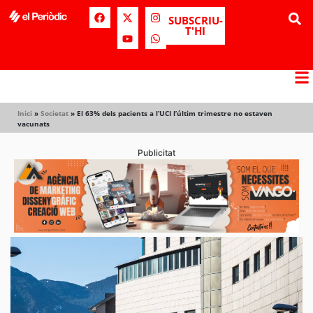
SUBSCRIU-
T'HI
Inici
»
Societat
»
El 63% dels pacients a l’UCI l’últim trimestre no estaven
vacunats
Publicitat