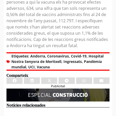
persones a qui la vacuna els ha provocat efectes
adversos, 634, una xifra que tan sols representa un
0,56% del total de vaccins administrats fins al 24 de
novembre de l’any passat, 112.797. I especifiquen
que només s’han alertat set reaccions adverses
considerades greus, el que suposa un 1,1% de les
notificacions. Cap de les reaccions greus notificades
a Andorra ha tingut un resultat fatal.
Etiquetes:
Andorra
,
Coronavirus
,
Covid-19
,
Hospital
Nostra Senyora de Meritxell
,
Ingressats
,
Pandèmia
mundial
,
UCI
,
Vacuna
Comparteix
Publicitat
Notícies relacionades