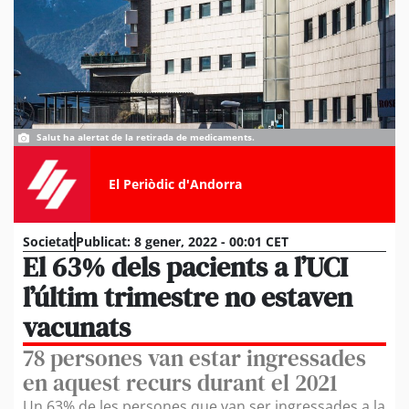
Salut ha alertat de la retirada de medicaments.
El Periòdic d'Andorra
Societat
Publicat:
8 gener, 2022 - 00:01 CET
El 63% dels pacients a l’UCI
l’últim trimestre no estaven
vacunats
78 persones van estar ingressades
en aquest recurs durant el 2021
Un 63% de les persones que van ser ingressades a la