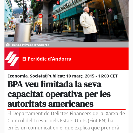
Banca Privada d'Andorra
El Periòdic d'Andorra
Economia
,
Societat
Publicat:
10 març, 2015 - 16:03 CET
BPA veu limitada la seva
capacitat operativa per les
autoritats americanes
El Departament de Delictes Financers de la Xarxa de
Control del Tresor dels Estats Units (FinCEN)
ha
emès un comunicat en el que explica que prendrà