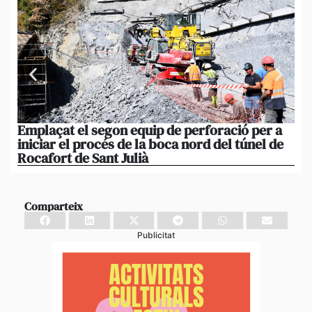
Emplaçat el segon equip de perforació per a
Ma
iniciar el procés de la boca nord del túnel de
co
Rocafort de Sant Julià
di
Comparteix
Publicitat