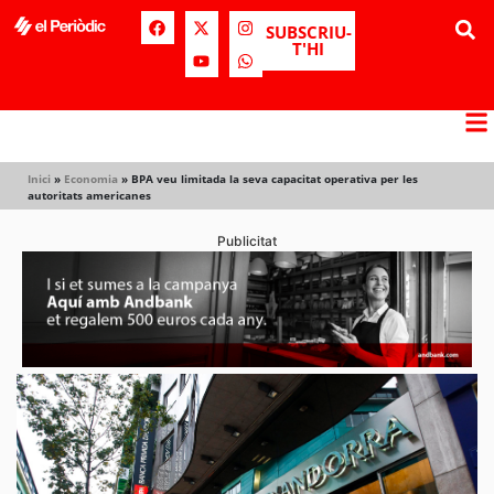
SUBSCRIU-
T'HI
Inici
»
Economia
»
BPA veu limitada la seva capacitat operativa per les
autoritats americanes
Publicitat