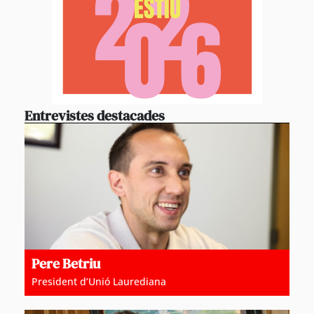
Entrevistes destacades
Pere Betriu
President d’Unió Laurediana