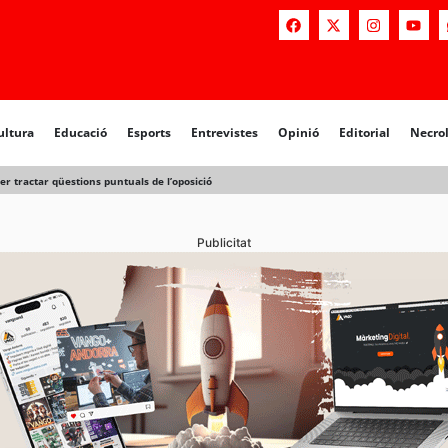
a
Educació
Esports
Entrevistes
Opinió
Editorial
Necrològiq
ultura
Educació
Esports
Entrevistes
Opinió
Editorial
Necro
er tractar qüestions puntuals de l’oposició
Publicitat