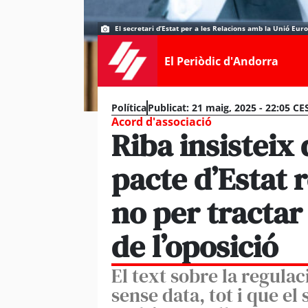
El secretari d’Estat per a les Relacions amb la Unió Eu
El Periòdic d'Andorra
Política
Publicat:
21 maig, 2025 - 22:05 CE
Acord d'associació
Riba insisteix 
pacte d’Estat
no per tractar
de l’oposició
El text sobre la regula
sense data, tot i que el