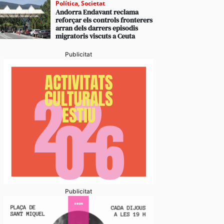
Política
,
Societat
Andorra Endavant reclama
reforçar els controls fronterers
arran dels darrers episodis
migratoris viscuts a Ceuta
Publicitat
Publicitat