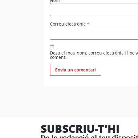
Nom
*
Correu electrònic
*
Desa el meu nom, correu electrònic i lloc
comenti.
SUBSCRIU-T'HI
De la redacció al teu disposi