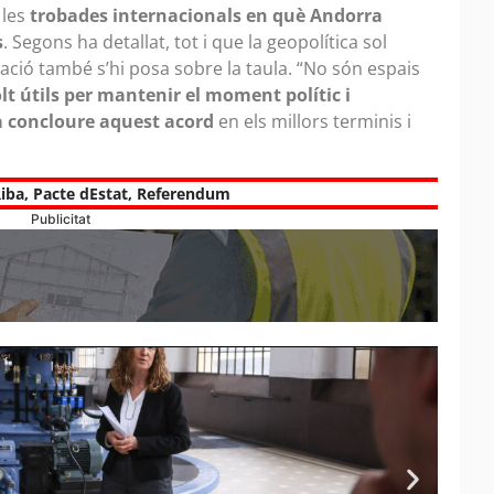
 les
trobades internacionals en què Andorra
s
. Segons ha detallat, tot i que la geopolítica sol
iació també s’hi posa sobre la taula. “No són espais
t útils per mantenir el moment polític i
a concloure aquest acord
en els millors terminis i
iba
,
Pacte dEstat
,
Referendum
Publicitat