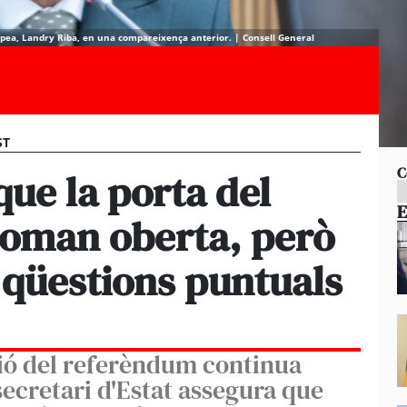
ropea, Landry Riba, en una compareixença anterior. | Consell General
ST
C
que la porta del
E
 roman oberta, però
 qüestions puntuals
ció del referèndum continua
 secretari d'Estat assegura que