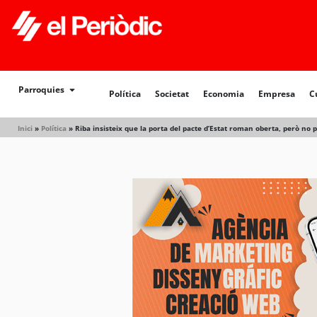
Política
Societat
Economia
Empresa
Cultur
Parroquies
Política
Societat
Economia
Empresa
C
Inici
»
Política
»
Riba insisteix que la porta del pacte d’Estat roman oberta, però no p