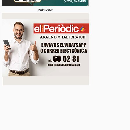
Publicitat
gal veu marge per ampliar el comerç amb el Principa
ons empresarials