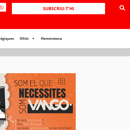
ues
Oh!si
Hemeroteca
SUBSCRIU-T'HI
lògiques
Oh!si
Hemeroteca