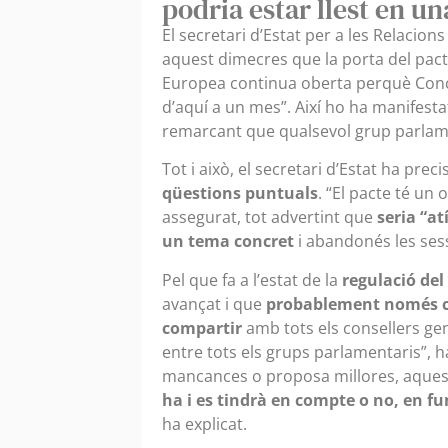
podria estar llest en un
El secretari d’Estat per a les Relacio
aquest dimecres que la porta del pact
Europea continua oberta perquè Conc
d’aquí a un mes”. Així ho ha manifest
remarcant que qualsevol grup parlam
Tot i això, el secretari d’Estat ha prec
qüestions puntuals
. “El pacte té un 
assegurat, tot advertint que
seria “a
un tema concret
i abandonés les ses
Pel que fa a l’estat de la
regulació de
avançat i que
probablement només ca
compartir
amb tots els consellers gene
entre tots els grups parlamentaris”, ha
mancances o proposa millores, aques
ha i es tindrà en compte o no, en fu
ha explicat.