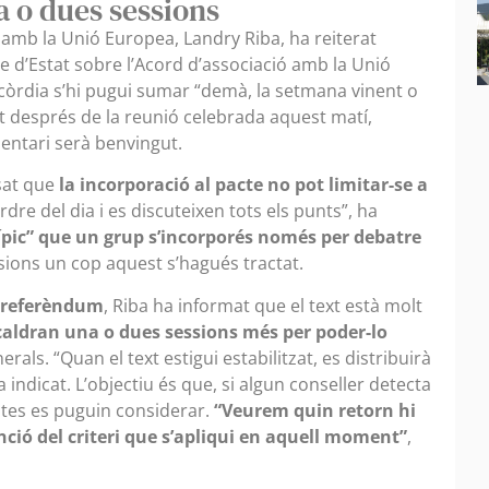
a o dues sessions
ns amb la Unió Europea, Landry Riba, ha reiterat
e d’Estat sobre l’Acord d’associació amb la Unió
òrdia s’hi pugui sumar “demà, la setmana vinent o
at després de la reunió celebrada aquest matí,
entari serà benvingut.
isat que
la incorporació al pacte no pot limitar-se a
ordre del dia i es discuteixen tots els punts”, ha
típic” que un grup s’incorporés només per debatre
sions un cop aquest s’hagués tractat.
l referèndum
, Riba ha informat que el text està molt
ldran una o dues sessions més per poder-lo
rals. “Quan el text estigui estabilitzat, es distribuirà
 indicat. L’objectiu és que, si algun conseller detecta
tes es puguin considerar.
“Veurem quin retorn hi
nció del criteri que s’apliqui en aquell moment”
,