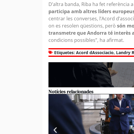
D’altra banda, Riba ha fet referència a
participa amb altres líders europeu
centrar les converses, l’Acord d’assoc
on es resolen qüestions, però
són mol
transmetre que Andorra té interès 
condicions possibles”, ha afirmat.
Etiquetes:
Acord dAssociacio
,
Landry R
Notícies relacionades