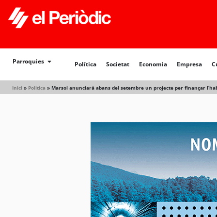
Política
Societat
Economia
Empresa
Cultur
Parroquies
Política
Societat
Economia
Empresa
C
Inici
»
Política
»
Marsol anunciarà abans del setembre un projecte per finançar l’habi