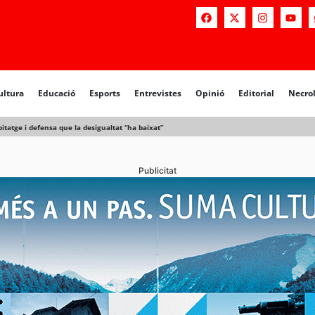
a
Educació
Esports
Entrevistes
Opinió
Editorial
Necrològiq
ultura
Educació
Esports
Entrevistes
Opinió
Editorial
Necro
tatge i defensa que la desigualtat “ha baixat”
Publicitat