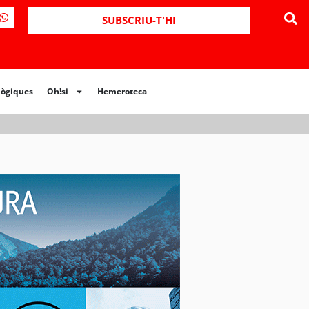
ues
Oh!si
Hemeroteca
SUBSCRIU-T'HI
lògiques
Oh!si
Hemeroteca