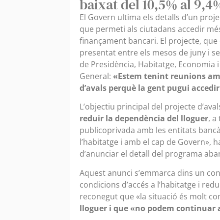
baixat del 10,5% al 9,
El Govern ultima els detalls d’un pro
que permeti als ciutadans accedir més
finançament bancari. El projecte, que
presentat entre els mesos de juny i se
de Presidència, Habitatge, Economia i 
General:
«Estem tenint reunions am
d’avals perquè la gent pugui accedi
L’objectiu principal del projecte d’ava
reduir la dependència del lloguer
, a
publicoprivada amb les entitats bancà
l’habitatge i amb el cap de Govern», h
d’anunciar el detall del programa abans
Aquest anunci s’emmarca dins un conj
condicions d’accés a l’habitatge i redui
reconegut que «la situació és molt c
lloguer i que «no podem continuar 