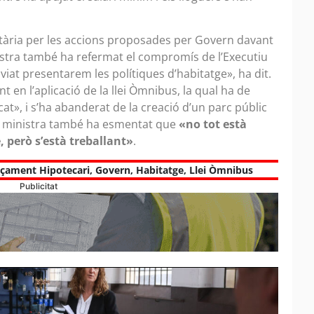
ària per les accions proposades per Govern davant
nistra també ha refermat el compromís de l’Executiu
iat presentarem les polítiques d’habitatge», ha dit.
t en l’aplicació de la llei Òmnibus, la qual ha de
rcat», i s’ha abanderat de la creació d’un parc públic
la ministra també ha esmentat que
«no tot està
 però s’està treballant»
.
çament Hipotecari
,
Govern
,
Habitatge
,
Llei Òmnibus
Publicitat