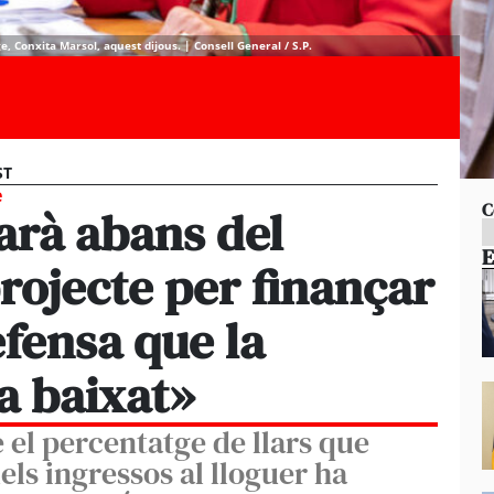
e, Conxita Marsol, aquest dijous. | Consell General / S.P.
ST
e
C
arà abans del
E
rojecte per finançar
efensa que la
a baixat»
 el percentatge de llars que
ls ingressos al lloguer ha