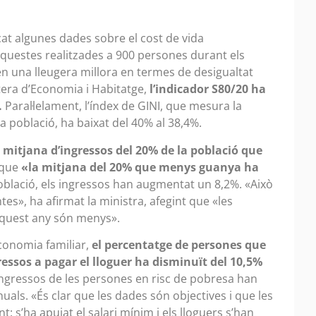
at algunes dades sobre el cost de vida
questes realitzades a 900 persones durant els
en una lleugera millora en termes de desigualtat
tera d’Economia i Habitatge,
l’indicador S80/20 ha
.
Paral·lelament, l’índex de GINI, que mesura la
a població, ha baixat del 40% al 38,4%.
 mitjana d’ingressos del 20% de la població que
 que
«la mitjana del 20% que menys guanya ha
 població, els ingressos han augmentat un 8,2%. «Això
tes», ha afirmat la ministra, afegint que «les
quest any són menys».
economia familiar,
el percentatge de persones que
essos a pagar el lloguer ha disminuït del 10,5%
s ingressos de les persones en risc de pobresa han
uals. «És clar que les dades són objectives i que les
t: s’ha apujat el salari mínim i els lloguers s’han