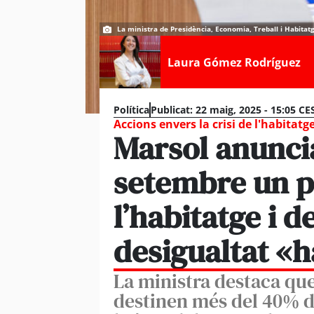
La ministra de Presidència, Economia, Treball i Habitatg
Laura Gómez Rodríguez
Política
Publicat:
22 maig, 2025 - 15:05 CE
Accions envers la crisi de l'habitatg
Marsol anunci
setembre un p
l’habitatge i d
desigualtat «h
La ministra destaca que
destinen més del 40% de