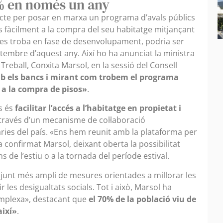
4% en només un any
jecte per posar en marxa un programa d’avals públics
 fàcilment a la compra del seu habitatge mitjançant
 es troba en fase de desenvolupament, podria ser
tembre d’aquest any. Així ho ha anunciat la ministra
Treball, Conxita Marsol, en la sessió del Consell
b els bancs i mirant com trobem el programa
r a la compra de pisos»
.
ls és
facilitar l’accés a l’habitatge en propietat i
 través d’un mecanisme de col·laboració
ries del país. «Ens hem reunit amb la plataforma per
a confirmat Marsol, deixant oberta la possibilitat
 de l’estiu o a la tornada del període estival.
unt més ampli de mesures orientades a millorar les
r les desigualtats socials. Tot i això, Marsol ha
omplexa», destacant que
el 70% de la població viu de
així»
.