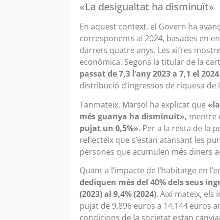
«La desigualtat ha disminuït»
En aquest context, el Govern ha avanç
corresponents al 2024, basades en en
darrers quatre anys. Les xifres mostr
econòmica. Segons la titular de la car
passat de 7,3 l’any 2023 a 7,1 el 2024
distribució d’ingressos de riquesa de l
Tanmateix, Marsol ha explicat que
«la
més guanya ha disminuït»,
mentre
pujat un 0,5%»
. Per a la resta de la
reflecteix que s’estan atansant les pun
persones que acumulen més diners a
Quant a l’impacte de l’habitatge en l’
dediquen més del 40% dels seus ingr
(2023) al 9,4% (2024)
. Així mateix, el
pujat de 9.896 euros a 14.144 euros an
condicions de la societat estan canvian