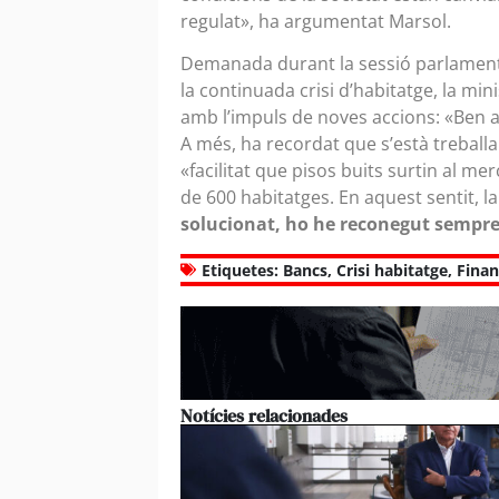
regulat», ha argumentat Marsol.
Demanada durant la sessió parlament
la continuada crisi d’habitatge, la mi
amb l’impuls de noves accions: «Ben av
A més, ha recordat que s’està treballan
«facilitat que pisos buits surtin al me
de 600 habitatges. En aquest sentit, 
solucionat, ho he reconegut sempre,
Etiquetes:
Bancs
,
Crisi habitatge
,
Finan
Notícies relacionades