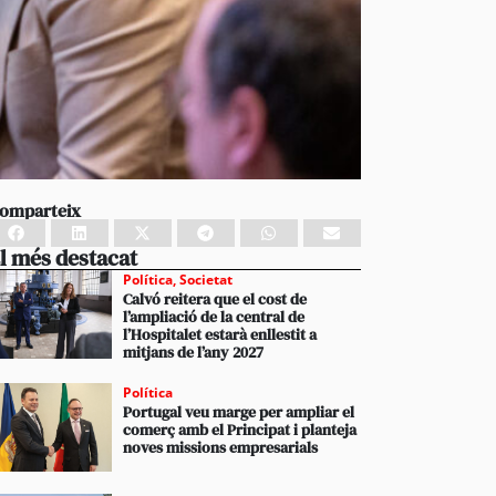
omparteix
l més destacat
Política
,
Societat
Calvó reitera que el cost de
l’ampliació de la central de
l’Hospitalet estarà enllestit a
mitjans de l’any 2027
Política
Portugal veu marge per ampliar el
comerç amb el Principat i planteja
noves missions empresarials