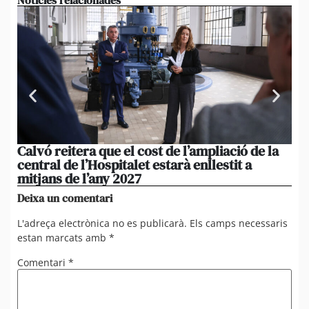
Calvó reitera que el cost de l’ampliació de la
Po
central de l’Hospitalet estarà enllestit a
am
mitjans de l’any 2027
em
Deixa un comentari
L'adreça electrònica no es publicarà.
Els camps necessaris
estan marcats amb
*
Comentari
*