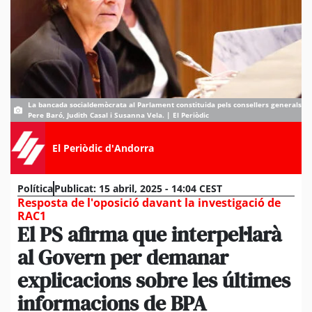
La bancada socialdemòcrata al Parlament constituida pels consellers generals
Pere Baró, Judith Casal i Susanna Vela. | El Periòdic
El Periòdic d'Andorra
Política
Publicat:
15 abril, 2025 - 14:04 CEST
Resposta de l'oposició davant la investigació de
RAC1
El PS afirma que interpel·larà
al Govern per demanar
explicacions sobre les últimes
informacions de BPA