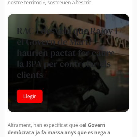
nostre territori», sostreuen a l’escrit.
RAC 1 desvela que Rajoy i
el Govern de Martí
haurien pactat fer caure
la BPA per controlar els
clients
Llegir
Altrament, han especificat que
«el Govern
demòcrata ja fa massa anys que es nega a