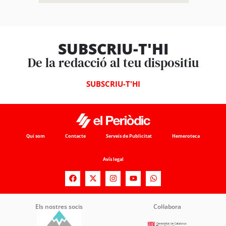
SUBSCRIU-T'HI
De la redacció al teu dispositiu
SUBSCRIU-T'HI
Qui som
Contacte
Serveis de Publicitat
Hemeroteca
Avís legal
Els nostres socis
Col·labora