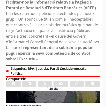
facilitar-nos la informació relativa a l’Agència
Estatal de Resolució d’Entitats Bancàries (AREB)
,
tot i les reiterades peticions efectuades pel nostre
grup». Un apunt que titllen com a «inacceptable i
que «contravé els principis democràtics que han de
regir l’actuació de qualsevol institució pública»,
entre altres, concretant «el deure del Govern
d’informar el Consell General de la seva actuació per
tal que el
representant de la sobirania popular
pugui exercir la seva competència de control
sobre l’Executiu»
.
Etiquetes:
BPA
,
Justicia
,
Partit Sociademòcrata
,
Política
Comparteix
Publicitat
Notícies relacionades