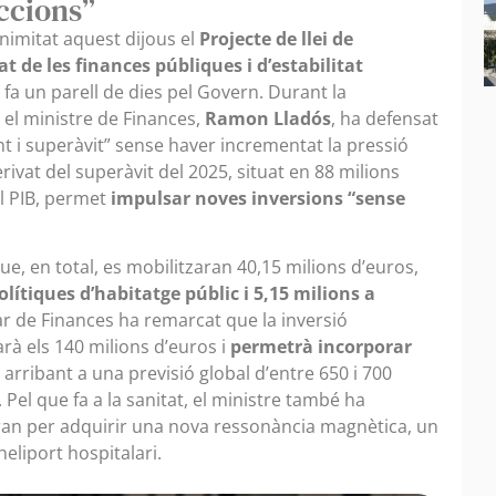
eccions”
nimitat aquest dijous el
Projecte de llei de
at de les finances públiques i d’estabilitat
 fa un parell de dies pel Govern. Durant la
el ministre de Finances,
Ramon Lladós
, ha defensat
i superàvit” sense haver incrementat la pressió
erivat del superàvit del 2025, situat en 88 milions
el PIB, permet
impulsar noves inversions “sense
ue, en total, es mobilitzaran 40,15 milions d’euros,
olítiques d’habitatge públic i 5,15 milions a
tular de Finances ha remarcat que la inversió
à els 140 milions d’euros i
permetrà incorporar
, arribant a una previsió global d’entre 650 i 700
Pel que fa a la sanitat, el ministre també ha
iran per adquirir una nova ressonància magnètica, un
heliport hospitalari.