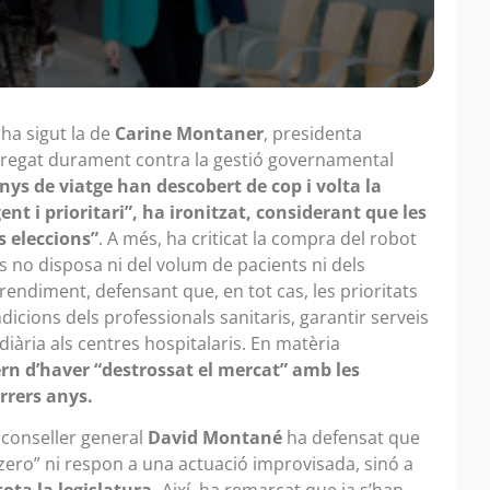
 ha sigut la de
Carine Montaner
, presidenta
arregat durament contra la gestió governamental
nys de viatge han descobert de cop i volta la
ent i prioritari”, ha ironitzat, considerant que les
s eleccions”
. A més, ha criticat la compra del robot
ís no disposa ni del volum de pacients ni dels
rendiment, defensant que, en tot cas, les prioritats
dicions dels professionals sanitaris, garantir serveis
 diària als centres hospitalaris. En matèria
rn d’haver “destrossat el mercat” amb les
rrers anys.
 conseller general
David Montané
ha defensat que
 zero” ni respon a una actuació improvisada, sinó a