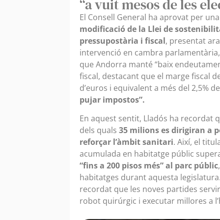
“a vuit mesos de les el
El Consell General ha aprovat per una
modificació de la Llei de sostenibilit
pressupostària i fiscal
, presentat ara
intervenció en cambra parlamentària, 
que Andorra manté “baix endeutament 
fiscal, destacant que el marge fiscal d
d’euros i equivalent a més del 2,5% d
pujar impostos”.
En aquest sentit, Lladós ha recordat q
dels quals
35 milions es dirigiran a p
reforçar l’àmbit sanitari
. Així, el ti
acumulada en habitatge públic superar
“fins a 200 pisos més” al parc públic
habitatges durant aquesta legislatura. 
recordat que les noves partides serv
robot quirúrgic i executar millores a l’