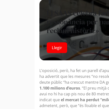
El SAAS celebra l’a
ressonància per par
reclam històric»
Llegir
L’oposició, però, ha fet un parell d’a
ha advertit que les mesures “no resole
deute públic “ha crescut mentre DA g
1.100 milions d’euros
. “El preu mitjà
avui no hi ha cap pis nou de 80 metres
indicat que
el mercat ha perdut “mil
admetent, però, que “és lloable el que