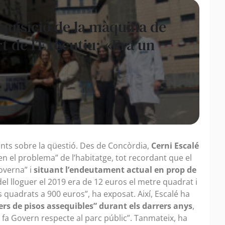
dquisició de la màquina de
t de l’Executiu: «Era un
punts sobre la qüestió. Des de Concòrdia,
Cerni Escalé
n el problema” de l’habitatge, tot recordant que el
overna” i
situant l’endeutament actual en prop de
 del lloguer el 2019 era de 12 euros el metre quadrat i
 quadrats a 900 euros”, ha exposat. Així, Escalé ha
ers de pisos assequibles” durant els darrers anys
,
 fa Govern respecte al parc públic”. Tanmateix, ha