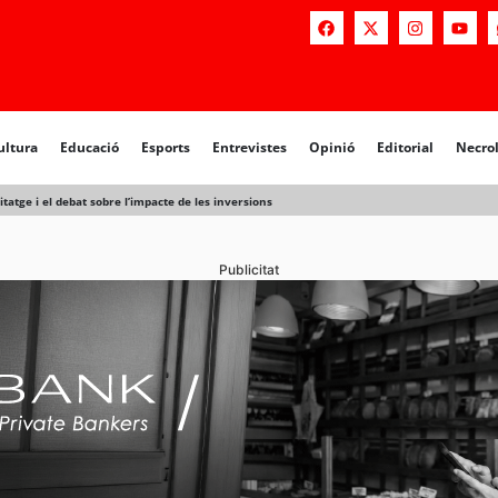
ultura
Educació
Esports
Entrevistes
Opinió
Editorial
Necro
tatge i el debat sobre l’impacte de les inversions
Publicitat