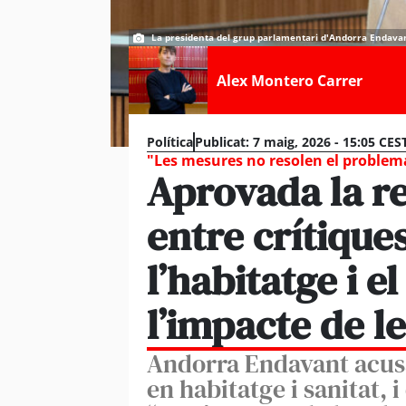
La presidenta del grup parlamentari d'Andorra Endavan
Alex Montero Carrer
Política
Publicat:
7 maig, 2026 - 15:05 CES
"Les mesures no resolen el problem
Aprovada la r
entre crítiques
l’habitatge i e
l’impacte de l
Andorra Endavant acus
en habitatge i sanitat, i