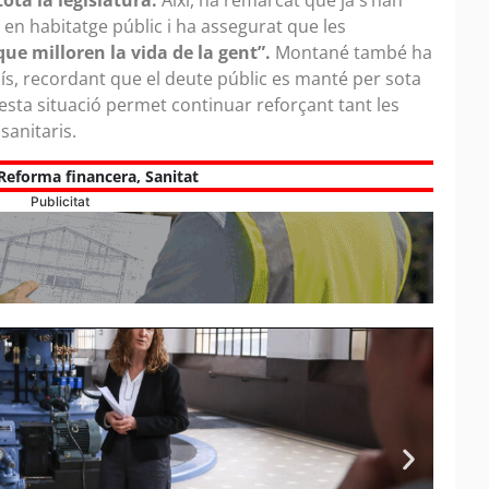
ta la legislatura.
Així, ha remarcat que ja s’han
 en habitatge públic i ha assegurat que les
que milloren la vida de la gent”.
Montané també ha
país, recordant que el deute públic es manté per sota
esta situació permet continuar reforçant tant les
sanitaris.
Reforma financera
,
Sanitat
Publicitat