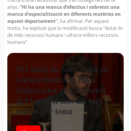
anys.
“Hi ha una manca d’efectius i sobretot una
manca d’especialització en diferents matèries en
aquest departament”
, ha afirmat. Per aquest
motiu, ha explicat que la modificació busca “dotar-lo
de més recursos humans i alhora millors recursos
humans”.
El Comú de Sant Julià de
Lòria rebaixa la taxa
d’abocador per a obres
del Govern fins als vuit
euros per tona