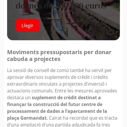
de més de 300.000 euros
Llegir
Moviments pressupostaris per donar
cabuda a projectes
La sessió de consell de comú també ha servit per
aprovar diversos suplements de crèdit i crèdits
extraordinaris vinculats a projectes d’inversió i
actuacions comunals. Entre les mesures aprovades
destaca un
suplement de crèdit destinat a
finançar la construcció del futur centre de
processament de dades a l’aparcament de la
plaça Germandat.
Cairat ha recordat que es tracta
d’una ampliació d’una partida adjudicada fa tres