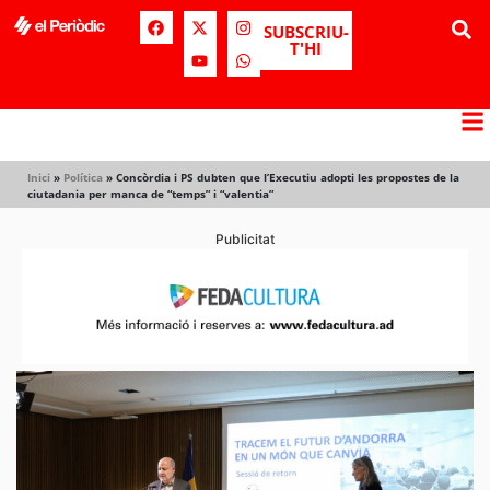
SUBSCRIU-
T'HI
Inici
»
Política
»
Concòrdia i PS dubten que l’Executiu adopti les propostes de la
ciutadania per manca de “temps” i “valentia”
Publicitat