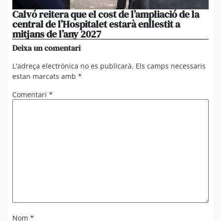
Calvó reitera que el cost de l’ampliació de la
Po
central de l’Hospitalet estarà enllestit a
am
mitjans de l’any 2027
em
Deixa un comentari
L'adreça electrònica no es publicarà.
Els camps necessaris
estan marcats amb
*
Comentari
*
Nom
*