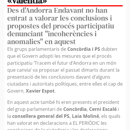
«valentia»
Des d'Andorra Endavant no han
entrat a valorar les conclusions i
propostes del procés participatiu
denunciant "incoherències i
anomalies" en aquest
Els grups parlamentaris de
Concòrdia i PS
dubten
que el Govern adopti les mesures que el procés
participatiu ‘Tracem el futur d’Andorra en un món
que canvia’ va proposar el passat dimarts durant la
presentació de les conclusions davant d’alguns
ciutadans i autoritats polítiques, entre elles el cap de
Govern,
Xavier Espot
.
En aquest acte també hi eren presents el president
del grup parlamentari de
Concòrdia
,
Cerni Escalé
i
la
consellera general del PS, Laia Moliné
, els quals
han valorat en declaracions a EL PERIÒDIC les
conclusions de la ciutadania i les declaracions