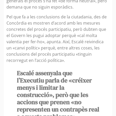
generals el procés s’ha fet «de forma neutral», però
demana que no siguin esporàdics.
Pel que fa a les conclusions de la ciutadania, des de
Concòrdia es mostren d’acord amb les mesures
concretes del procés participatiu, però dubten que
el Govern les pugui adoptar perquè «cal molta
valentia per fer-ho», apunta. Així, Escalé reivindica
un «canvi polític» perquè, entre altres coses, les
conclusions del procés participatiu «tinguin
recorregut en l’acció política».
Escalé assenyala que
l’Executiu parla de «créixer
menys i limitar la
construcció», però que les
accions que prenen «no
representen un contrapès real