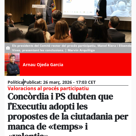
Els presidents del Comitè rector del procés participatiu, Manel Riera i Elisenda
Vives, presentant les conclusions. | Marvin Arquíñigo
Arnau Ojeda Garcia
Política
Publicat:
26 març, 2026 - 17:03 CET
Valoracions al procés participatiu
Concòrdia i PS dubten que
l’Executiu adopti les
propostes de la ciutadania per
manca de «temps» i