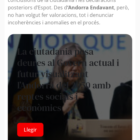
posteriors d’Espot. Des d
‘Andorra Endavant
, però,
no han volgut fer valoracions, tot i denunciar
incoherències i anomalies en el procés.
La ciutadania posa
deures al Govern actual i
futur visualitzant
l’Andorra del 2050 amb
reptes socials i
econòmics
Llegir