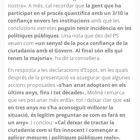
nostre». A més, cal recordar que
la gent que ha
participat en el procés quantifica amb un 3/10
l
a
confiança envers les institucions
amb què les
conclusions extretes
puguin tenir incidència en les
polítiques públiques
. Una nota que des del PS
veuen com
«un senyal de la poca confiança de la
ciutadania amb el Govern. Al final són ells qui
tenen la majoria»
, ha dit la consellera.
En resposta a les declaracions d’Espot, en les quals
després de la presentació va assegurar que algunes
accions proposades «
s’han anat adoptant en els
últims anys, fins i tot dècades
«, Moliné remarca
que «es pot anar més enllà», tot i deixar clar que
«si
en tres anys no s’ha aconseguit millorar la
situació, és legítim preguntar-se com es farà en
un any»
. I conclou:
«Cal deixar de tractar la
ciutadania com si fos innocent i començar a
aplicar mesures i polítiques públiques reals».