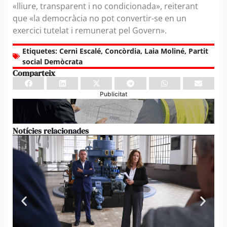
«lliure, transparent i no condicionada», reiterant
que «la democràcia no pot convertir-se en un
exercici tutelat i remunerat pel Govern».
Etiquetes:
Cerni Escalé
,
Concòrdia
,
Laia Moliné
,
Partit
social Demòcrata
Comparteix
Publicitat
Notícies relacionades