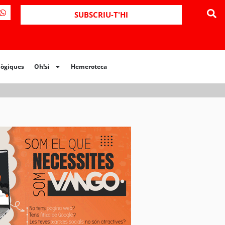
ues
Oh!si
Hemeroteca
SUBSCRIU-T'HI
lògiques
Oh!si
Hemeroteca