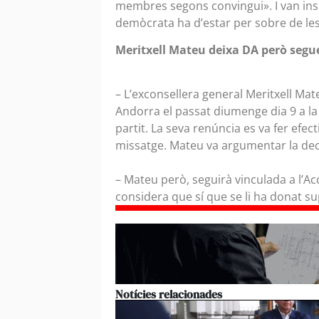
membres segons convingui». I van insis
demòcrata ha d’estar per sobre de le
Meritxell Mateu deixa DA però segu
– L’exconsellera general Meritxell Ma
Andorra el passat diumenge dia 9 a la
partit. La seva renúncia es va fer efecti
missatge. Mateu va argumentar la de
– Mateu però, seguirà vinculada a l’A
considera que sí que se li ha donat s
Notícies relacionades