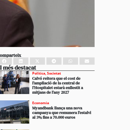
omparteix
l més destacat
Política
,
Societat
Calvó reitera que el cost de
l’ampliació de la central de
l’Hospitalet estarà enllestit a
mitjans de l’any 2027
Economia
Myandbank llança una nova
campanya que remunera l’estalvi
al 3% fins a 70.000 euros