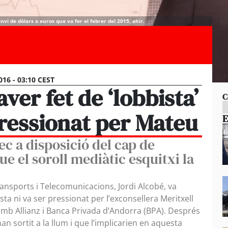
anvi de dòlars a euros que va fer el febrer del 2015, ahir.
016 - 03:10 CEST
ver fet de ‘lobbista’
C
pressionat per Mateu
E
ec a disposició del cap de
e el soroll mediàtic esquitxi la
ransports i Telecomunicacions, Jordi Alcobé, va
ta ni va ser pressionat per l’exconsellera Meritxell
amb Allianz i Banca Privada d’Andorra (BPA). Després
n sortit a la llum i que l’implicarien en aquesta