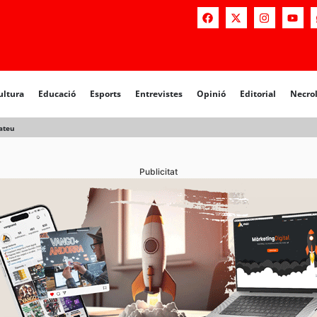
a
Educació
Esports
Entrevistes
Opinió
Editorial
Necrològiq
ultura
Educació
Esports
Entrevistes
Opinió
Editorial
Necro
Mateu
Publicitat