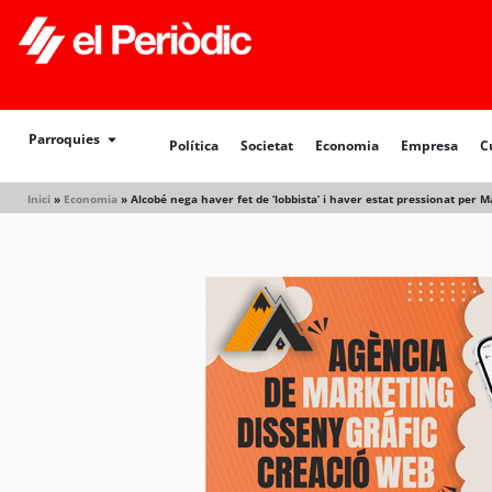
Política
Societat
Economia
Empresa
Cultur
Parroquies
Política
Societat
Economia
Empresa
C
Inici
»
Economia
»
Alcobé nega haver fet de ‘lobbista’ i haver estat pressionat per 