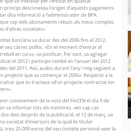
 que va treballar per l’entitat en qualitat
n principi desconeixia l’origen d’aquests pagaments
icitar dita informació a l’administrador de BPA.
ió que cap dels abonaments rebuts als meus comptes
s d’altres societats».
ntitat bancària va durar des del 2006 fins el 2012,
l seu càrrec polític. «En el moment d’entrar al
reball en curs», va justificar. Per tant, va agregar
licat el 2012 i participo també en l’anuari del 2012
s del 2011. Així, acabo durant l’any i mig següent a
un projecte que va començar el 2006». Respecte a la
recalcar que es tractava «d’un projecte contractat tot
vern».
enir coneixement de la nota del FinCEN el dia 9 de
n va informar tots els ministres, «en cap cas
dos dies després de la publicació, el 12 de març, va
 societat d’inversors de la qual és titular
à, treu 25.000 euros del seu compte personal «per la