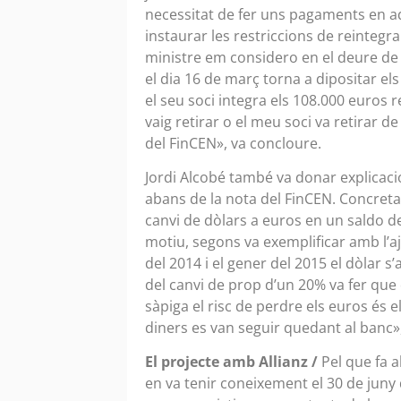
necessitat de fer uns pagaments en aq
instaurar les restriccions de reinteg
ministre em considero en el deure de res
el dia 16 de març torna a dipositar el
el seu soci integra els 108.000 euros r
vaig retirar o el meu soci va retirar d
del FinCEN», va concloure.
Jordi Alcobé també va donar explicaci
abans de la nota del FinCEN. Concretam
canvi de dòlars a euros en un saldo de
motiu, segons va exemplificar amb l’a
del 2014 i el gener del 2015 el dòlar s’
del canvi de prop d’un 20% va fer que 
sàpiga el risc de perdre els euros és 
diners es van seguir quedant al banc»
El projecte amb Allianz /
Pel que fa a
en va tenir coneixement el 30 de jun