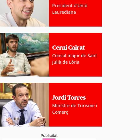
President d’Unió
Laurediana
Cerni Cairat
Cònsol major de Sant
Julià de Lòria
Jordi Torres
Ministre de Turisme i
Comerç
Publicitat