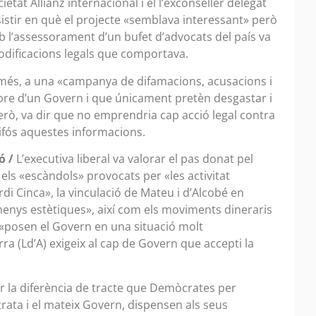
etat Allianz internacional i el l’exconseller delegat
sistir en què el projecte «semblava interessant» però
b l’assessorament d’un bufet d’advocats del país va
modificacions legals que comportava.
 més, a una «campanya de difamacions, acusacions i
e d’un Govern i que únicament pretèn desgastar i
però, va dir que no emprendria cap acció legal contra
ifós aquestes informacions.
ó /
L’executiva liberal va valorar el pas donat pel
els «escàndols» provocats per «les activitat
rdi Cinca», la vinculació de Mateu i d’Alcobé en
 menys estètiques», així com els moviments dineraris
 «posen el Govern en una situació molt
ra (Ld’A) exigeix al cap de Govern que accepti la
r la diferència de tracte que Demòcrates per
ata i el mateix Govern, dispensen als seus