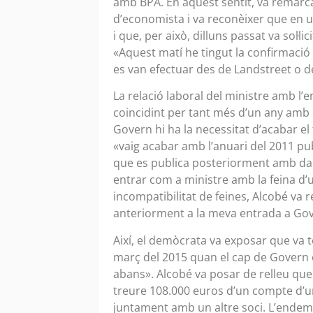
amb BPA. En aquest sentit, va remarcar
d’economista i va reconèixer que en u
i que, per això, dilluns passat va sol·l
«Aquest matí he tingut la confirmac
es van efectuar des de Landstreet o de
La relació laboral del ministre amb l’e
coincidint per tant més d’un any amb e
Govern hi ha la necessitat d’acabar el t
«vaig acabar amb l’anuari del 2011 pub
que es publica posteriorment amb dade
entrar com a ministre amb la feina d’
incompatibilitat de feines, Alcobé va 
anteriorment a la meva entrada a Go
Així, el demòcrata va exposar que va t
març del 2015 quan el cap de Govern e
abans». Alcobé va posar de relleu que 
treure 108.000 euros d’un compte d’una
juntament amb un altre soci. L’endem