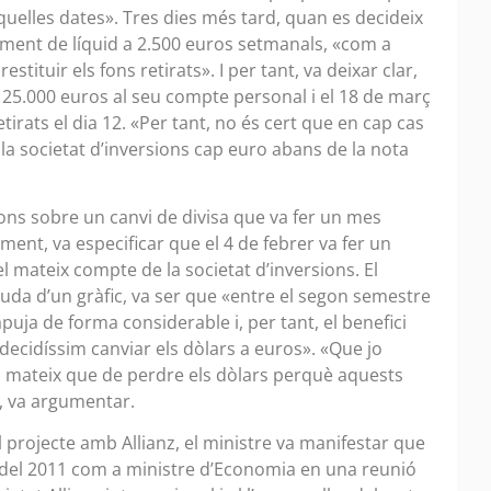
uelles dates». Tres dies més tard, quan es decideix
rament de líquid a 2.500 euros setmanals, «com a
tituir els fons retirats». I per tant, va deixar clar,
s 25.000 euros al seu compte personal i el 18 de març
etirats el dia 12. «Per tant, no és cert que en cap cas
e la societat d’inversions cap euro abans de la nota
ons sobre un canvi de divisa que va fer un mes
ent, va especificar que el 4 de febrer va fer un
l mateix compte de la societat d’inversions. El
juda d’un gràfic, va ser que «entre el segon semestre
apuja de forma considerable i, per tant, el benefici
decidíssim canviar els dòlars a euros». «Que jo
el mateix que de perdre els dòlars perquè aquests
, va argumentar.
l projecte amb Allianz, el ministre va manifestar que
y del 2011 com a ministre d’Economia en una reunió