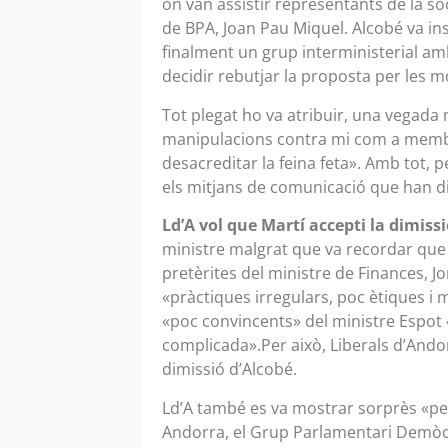
on van assistir representants de la soci
de BPA, Joan Pau Miquel. Alcobé va in
finalment un grup interministerial am
decidir rebutjar la proposta per les 
Tot plegat ho va atribuir, una vegada
manipulacions contra mi com a membr
desacreditar la feina feta». Amb tot, 
els mitjans de comunicació que han d
Ld’A vol que Martí accepti la dimissi
ministre malgrat que va recordar que 
pretèrites del ministre de Finances, Jo
«pràctiques irregulars, poc ètiques i
«poc convincents» del ministre Espot
complicada».Per això, Liberals d’Andor
dimissió d’Alcobé.
Ld’A també es va mostrar sorprès «pe
Andorra, el Grup Parlamentari Demòcr