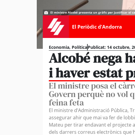
El ministre Alcobé presenta un gràfic per justificar el c
El Periòdic d'Andorra
Economia
,
Política
Publicat:
14 octubre, 2
Alcobé nega ha
i haver estat 
El ministre posa el càrr
Govern perquè no vol qu
feina feta
El ministre d’Administració Pública, T
assegurar ahir que mai va fer de lobbis
Mateu per tirar endavant el projecte 
dels darrers correus electrònics que ha