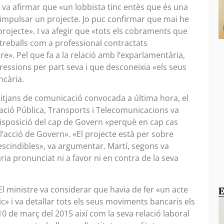
e va afirmar que «un lobbista tinc entès que és una
impulsar un projecte. Jo puc confirmar que mai he
projecte». I va afegir que «tots els cobraments que
treballs com a professional contractats
e». Pel que fa a la relació amb l’exparlamentària,
ressions per part seva i que desconeixia «els seus
ncària.
tjans de comunicació convocada a última hora, el
ació Pública, Transports i Telecomunicacions va
disposició del cap de Govern «perquè en cap cas
l’acció de Govern». «El projecte està per sobre
scindibles», va argumentar. Martí, segons va
ria pronunciat ni a favor ni en contra de la seva
El ministre va considerar que havia de fer «un acte
E
» i va detallar tots els seus moviments bancaris els
10 de març del 2015 així com la seva relació laboral