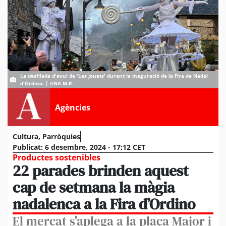
La desfilada d'avui de 'Les Jouets' durant la inaguració de la Fira de Nadal
d'Ordino. | ANA M.R.
Agències
Cultura
,
Parròquies
Publicat:
6 desembre, 2024 - 17:12 CET
Productes sostenibles
22 parades brinden aquest
cap de setmana la màgia
nadalenca a la Fira d’Ordino
El mercat s'aplega a la plaça Major i