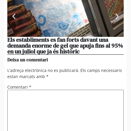
Els establiments es fan forts davant una
[A
demanda enorme de gel que apuja fins al 95%
de
en un juliol que ja és històric
om
Deixa un comentari
L'adreça electrònica no es publicarà.
Els camps necessaris
estan marcats amb
*
Comentari
*