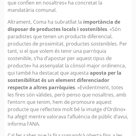
que confien en nosaltres» ha concretat la
mandatària comunal.
Altrament, Coma ha subratllat la
importància de
disposar de productes locals i sostenibles
. «Són
paradistes que tenen un producte diferencial,
productes de proximitat, productes sostenibles. Per
tant, si el que volem és tenir una parròquia
sostenible, s’ha d’apostar per aquest tipus de
producte» ha assenyalat la cònsol major ordinenca,
qui també ha destacat que aquesta
aposta per la
sostenibilitat és un element diferenciador
respecte a altres parròquies
. «Evidentment, totes
les fires són vàlides, però penso que nosaltres, amb
l’entorn que tenim, hem de promoure aquest
producte que reflecteix molt bé la imatge d’Ordino»
ha afegit mentre valorava l’afluència de públic d’avui,
informa l’ANA.
Cal fer saber que la fira romandrà oberta fins a les