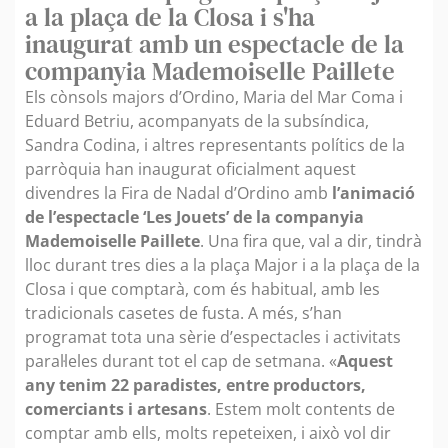
a la plaça de la Closa i s'ha
inaugurat amb un espectacle de la
companyia Mademoiselle Paillete
Els cònsols majors d’Ordino, Maria del Mar Coma i
Eduard Betriu, acompanyats de la subsíndica,
Sandra Codina, i altres representants polítics de la
parròquia han inaugurat oficialment aquest
divendres la Fira de Nadal d’Ordino amb
l’animació
de l’espectacle ‘Les Jouets’ de la companyia
Mademoiselle Paillete
. Una fira que, val a dir, tindrà
lloc durant tres dies a la plaça Major i a la plaça de la
Closa i que comptarà, com és habitual, amb les
tradicionals casetes de fusta. A més, s’han
programat tota una sèrie d’espectacles i activitats
paral·leles durant tot el cap de setmana. «
Aquest
any tenim 22 paradistes, entre productors,
comerciants i artesans
. Estem molt contents de
comptar amb ells, molts repeteixen, i això vol dir