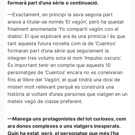
formarà part d’una sèrie o continuació.
—Exactament, en principi la seva segona part
anava a titular-se només ‘El vagón’, però ha quedat
finalment anomenada ‘Yo compartí vagón con el
diablo’. El que explicaré ara és una primícia i és que
tant aquesta futura novel·la com la de ‘Cuentos’
formaran part d’una sèrie que segurament la
integren tres volums sota el nom ‘Impulso oscuro’.
És important tenir en compte que aquests 10
personatges de ‘Cuentos’ encara no es coneixeran
fins al llibre del ‘Vagón’, el qual tindrà una dosi de
misteri molt rellevant perquè es construirà una
història al voltant d’unes persones que viatgen en un
mateix vagó de classe preferent.
—Manega uns protagonistes del tot curiosos, com
ara dones complexes o uns viatgers inesperats.
Quin ha estat, però, el personatge que més l’ha