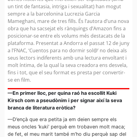
un tint de fantasia, intriga i sexualitat) han mogut
sempre a la barcelonina Lucrezia Garcia
Mameghani, mare de tres fills. És l’autora d’una nova
obra que ha sacsejat els rànquings d’Amazon fins a
posicionar-se entre els volums més destacats de la
plataforma. Presentat a Andorra el passat 12 de juny
a l’FNAC, ‘Cuentos para no dormir sol@’ no deixa als
seus lectors indiferents amb una lectura envoltant i
molt íntima, de la qual la seva creadora ens desvela,
fins i tot, que el seu format es presta per convertir-
se en film.
—En primer lloc, per quina raó ha escollit Kuki
Kirsch com a pseudònim i per signar així la seva
branca de literatura eròtica?
—D’ençà que era petita ja em deien sempre els
meus oncles ‘kuki’ perquè em trobaven molt maca;
de fet, el meu marit també m’ho diu perquè sap del