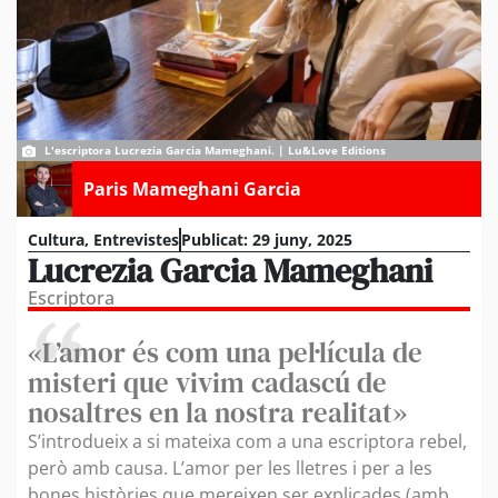
L'escriptora Lucrezia Garcia Mameghani. | Lu&Love Editions
Paris Mameghani Garcia
Cultura
,
Entrevistes
Publicat:
29 juny, 2025
Lucrezia Garcia Mameghani
Escriptora
«L’amor és com una pel·lícula de
misteri que vivim cadascú de
nosaltres en la nostra realitat»
S’introdueix a si mateixa com a una escriptora rebel,
però amb causa. L’amor per les lletres i per a les
bones històries que mereixen ser explicades (amb