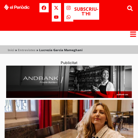
SUBSCRIU-
T'HI
Inici
»
Entrevistes
»
Lucrezia Garcia Mameghani
Publicitat