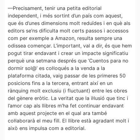
—Precisament, tenir una petita editorial
independent, i més sortint d’un país com aquest,
que és d’unes dimensions molt reduïdes i en què als
editors se’ns dificulta molt certs passos i accessos
com per exemple a Amazon, resulta sempre una
odissea començar. L’important, val a dir, és que hem
pogut tirar endavant i crear un impacte significatiu
perquè una setmana després que ‘Cuentos para no
dormir sol@’ es col·loqués a la venda a la
plataforma citada, vaig passar de les primeres 50
posicions fins a la tercera, entrant així en un
rànquing molt exclusiu (i fluctuant) entre les obres
del gènere eròtic. La veritat que la il·lusió que tinc i
l’amor cap als llibres m’ha fet continuar endavant
amb aquest projecte en el qual ara també
col·laborarà el meu fill. El llibre està agradant molt i
això ens impulsa com a editorial.