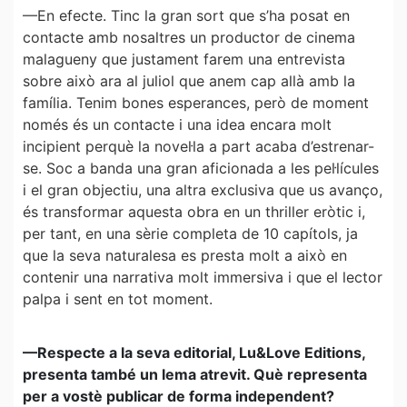
—En efecte. Tinc la gran sort que s’ha posat en
contacte amb nosaltres un productor de cinema
malagueny que justament farem una entrevista
sobre això ara al juliol que anem cap allà amb la
família. Tenim bones esperances, però de moment
només és un contacte i una idea encara molt
incipient perquè la novel·la a part acaba d’estrenar-
se. Soc a banda una gran aficionada a les pel·lícules
i el gran objectiu, una altra exclusiva que us avanço,
és transformar aquesta obra en un thriller eròtic i,
per tant, en una sèrie completa de 10 capítols, ja
que la seva naturalesa es presta molt a això en
contenir una narrativa molt immersiva i que el lector
palpa i sent en tot moment.
—Respecte a la seva editorial, Lu&Love Editions,
presenta també un lema atrevit. Què representa
per a vostè publicar de forma independent?