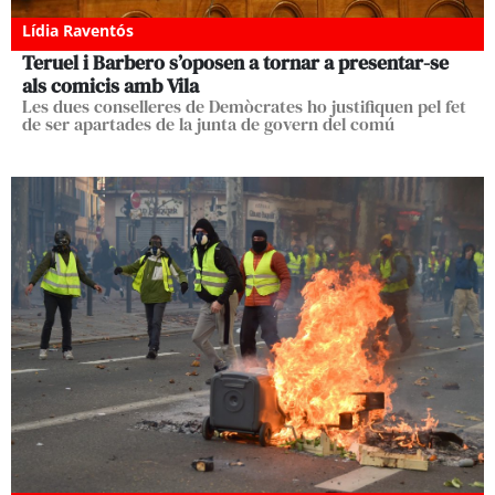
Lídia Raventós
Teruel i Barbero s’oposen a tornar a presentar-se
als comicis amb Vila
Les dues conselleres de Demòcrates ho justifiquen pel fet
de ser apartades de la junta de govern del comú