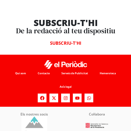
SUBSCRIU-T'HI
De la redacció al teu dispositiu
SUBSCRIU-T'HI
Qui som
Contacte
Serveis de Publicitat
Hemeroteca
Avís legal
Els nostres socis
Col·labora