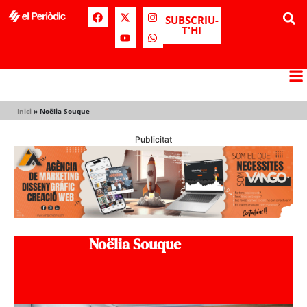
SUBSCRIU-
T'HI
Inici
»
Noëlia Souque
Publicitat
Noëlia Souque