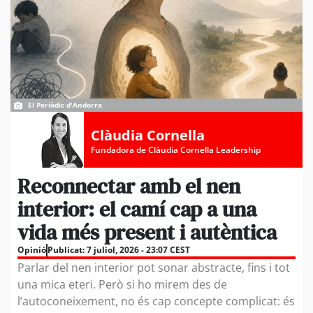
El Periòdic d'Andorra
Clàudia Cornella
Fundadora de Clàudia Cornella Leadership
Reconnectar amb el nen
interior: el camí cap a una
vida més present i autèntica
Opinió
Publicat:
7 juliol, 2026 - 23:07 CEST
Parlar del nen interior pot sonar abstracte, fins i tot
una mica eteri. Però si ho mirem des de
l’autoconeixement, no és cap concepte complicat: és