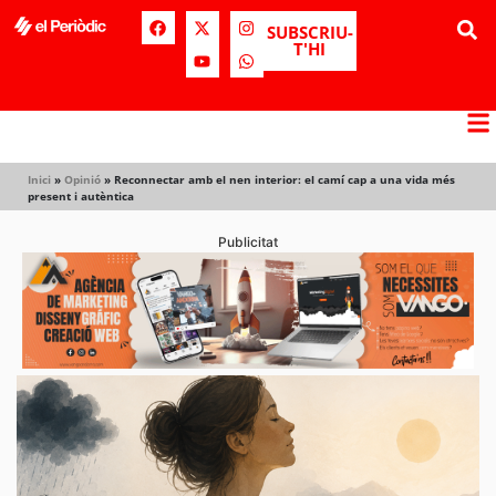
SUBSCRIU-
T'HI
Inici
»
Opinió
»
Reconnectar amb el nen interior: el camí cap a una vida més
present i autèntica
Publicitat