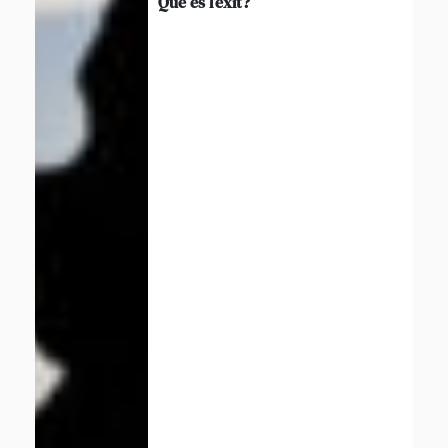
Què és l’èxit?